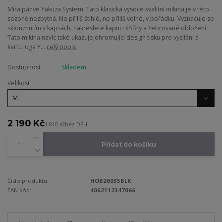
Míra pánve Yakuza System. Tato klasická vysoce kvalitní mikina je v této
sezoně nezbytná. Ne příliš štíhlé, ne příliš volné, v pořádku. Vyznačuje se
sklouznutím v kapsách, nakreslete kapuci šňůry a žebrované obložení.
Tato mikina navíc také ukazuje ohromující design tisku pro vysílání a
kartu loga Y...
celý popis
Dostupnost
Skladem
Velikost
2 190 Kč
1 810 Kč
bez DPH
Přidat do košíku
Číslo produktu:
HOB26035BLK
EAN kód:
4062112347066