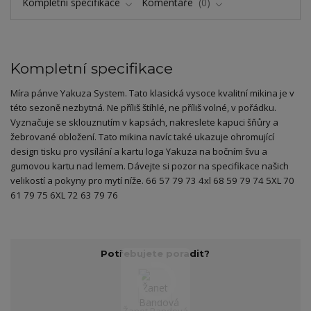
Kompletní specifikace
Komentáře
0
Kompletní specifikace
Míra pánve Yakuza System. Tato klasická vysoce kvalitní mikina je v
této sezoně nezbytná. Ne příliš štíhlé, ne příliš volné, v pořádku.
Vyznačuje se sklouznutím v kapsách, nakreslete kapuci šňůry a
žebrované obložení. Tato mikina navíc také ukazuje ohromující
design tisku pro vysílání a kartu loga Yakuza na bočním švu a
gumovou kartu nad lemem. Dávejte si pozor na specifikace našich
velikostí a pokyny pro mytí níže. 66 57 79 73 4xl 68 59 79 74 5XL 70
61 79 75 6XL 72 63 79 76
Potřebujete poradit?
Žanet Bandová