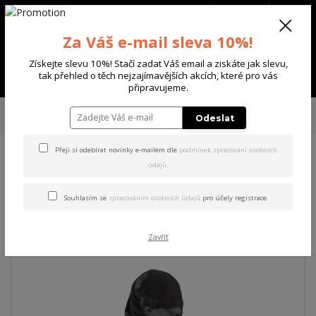
+420 702 136 620
(Po-Ne, 8-20 hod.)
CZK
0
Za Váš e-mail sleva 10%!
0 Kč
Získejte slevu 10%! Stačí zadat Váš email a ziskáte jak slevu,
Menu
tak přehled o těch nejzajímavějších akcích, které pro vás
připravujeme.
Úvod
PÁNSKÉ
MIKINY
Yakuza pánská mikina s kapucí System Allover
Odeslat
Hoodie black M
Přeji si odebírat novinky e-mailem dle
podmínek zpracování osobních
údajů
.
Yakuza pánská mikina s
kapucí System Allover
Souhlasím se
zpracováním osobních údajů
pro účely registrace.
Hoodie black M
Zavřít