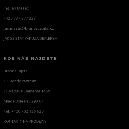
Ing. Jan Mazač
+420 737 977 223
jan.mazac@brandscapital.cz
JAK SE STÁT YAKUZA DEALEREM!
KDE NÁS NAJDETE
BrandsCapital
OC Bondy centrum
Tř. Václava Klementa 1459
Mladá Boleslav 293 01
Tel.: +420 702 136 620
KONTAKTY NA PRODEJNY