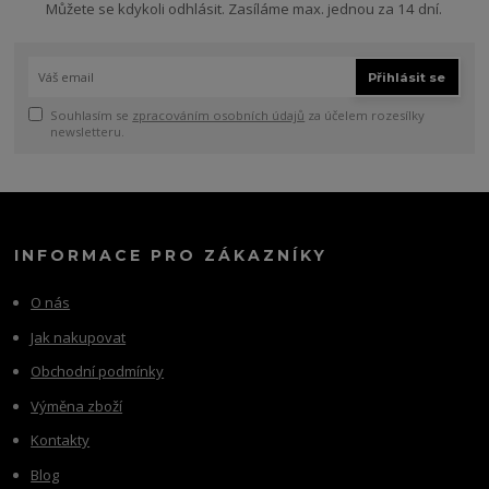
Můžete se kdykoli odhlásit. Zasíláme max. jednou za 14 dní.
Přihlásit se
Souhlasím se
zpracováním osobních údajů
za účelem rozesílky
newsletteru.
INFORMACE PRO ZÁKAZNÍKY
O nás
Jak nakupovat
Obchodní podmínky
Výměna zboží
Kontakty
Blog