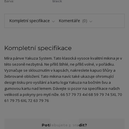
Barva:
black
Kompletní specifikace
Komentáře
0
Kompletní specifikace
Míra pánve Yakuza System. Tato klasická vysoce kvalitní mikina je v
této sezoně nezbytná. Ne příliš štíhlé, ne příliš volné, v pořádku.
Vyznačuje se sklouznutím v kapsách, nakreslete kapuci šňůry a
žebrované obložení. Tato mikina navíc také ukazuje ohromující
design tisku pro vysílání a kartu loga Yakuza na bočním švu a
gumovou kartu nad lemem. Dávejte si pozor na specifikace našich
velikostí a pokyny pro mytí níže. 66 57 79 73 4xl 68 59 79 74 5XL 70
61 79 75 6XL 72 63 79 76
Potřebujete poradit?