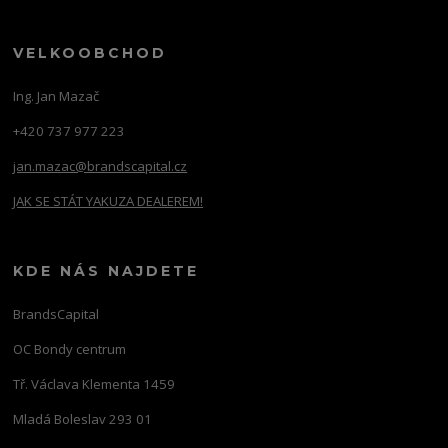
VELKOOBCHOD
Ing. Jan Mazač
+420 737 977 223
jan.mazac@brandscapital.cz
JAK SE STÁT YAKUZA DEALEREM!
KDE NÁS NAJDETE
BrandsCapital
OC Bondy centrum
Tř. Václava Klementa 1459
Mladá Boleslav 293 01