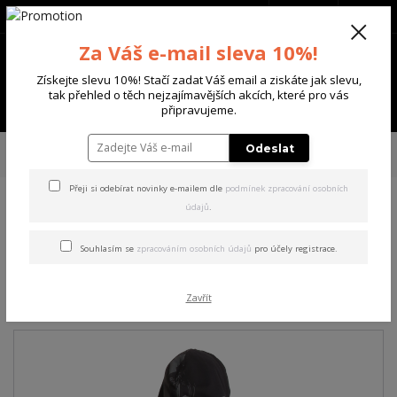
+420 702 136 620
(Po-Ne, 8-20 hod.)
CZK
0
Za Váš e-mail sleva 10%!
0 Kč
Získejte slevu 10%! Stačí zadat Váš email a ziskáte jak slevu,
tak přehled o těch nejzajímavějších akcích, které pro vás
Menu
připravujeme.
Úvod
PÁNSKÉ
MIKINY
Yakuza pánská mikina s kapucí System Allover
Odeslat
Hoodie
Přeji si odebírat novinky e-mailem dle
podmínek zpracování osobních
údajů
.
Yakuza pánská mikina s
kapucí System Allover
Souhlasím se
zpracováním osobních údajů
pro účely registrace.
Hoodie
Zavřít