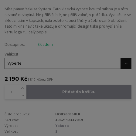
Míra pánve Yakuza System. Tato klasická vysoce kvalitní mikina je v této
sezoně nezbytná. Ne příliš štíhlé, ne příliš volné, v pořádku. Vyznačuje se
sklouznutím v kapsách, nakreslete kapuci šňůry a žebrované obložení.
Tato mikina navíc také ukazuje ohromující design tisku pro vysílání a
kartu loga Y...
celý popis
Dostupnost
Skladem
Velikost
2 190 Kč
1 810 Kč
bez DPH
Přidat do košíku
Číslo produktu:
HOB26035BLK
EAN kód:
4062112347059
Výrobce:
Yakuza
Velikost:
S