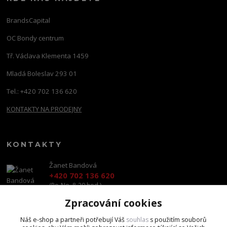
BrandsCapital
OC Bondy centrum
Tř. Václava Klementa 1459
Mladá Boleslav 293 01
Tel.: +420 702 136 620
KONTAKTY NA PRODEJNY
KONTAKTY
Žanet Bandová
+420 702 136 620
(Po-Ne, 8-20 hod.)
Zpracování cookies
shop@brandscapital.cz
Náš e-shop a partneři potřebují Váš
souhlas
s použitím souborů