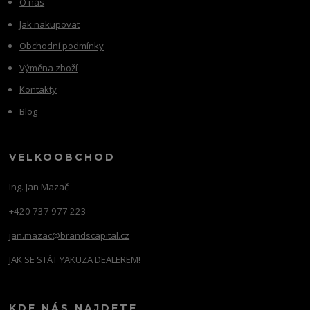
O nás
Jak nakupovat
Obchodní podmínky
Výměna zboží
Kontakty
Blog
VELKOOBCHOD
Ing. Jan Mazač
+420 737 977 223
jan.mazac@brandscapital.cz
JAK SE STÁT YAKUZA DEALEREM!
KDE NÁS NAJDETE