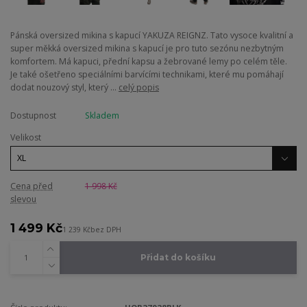
Pánská oversized mikina s kapucí YAKUZA REIGNZ. Tato vysoce kvalitní a
super měkká oversized mikina s kapucí je pro tuto sezónu nezbytným
komfortem. Má kapuci, přední kapsu a žebrované lemy po celém těle.
Je také ošetřeno speciálními barvícími technikami, které mu pomáhají
dodat nouzový styl, který ...
celý popis
Dostupnost
Skladem
Velikost
Cena před
1 998 Kč
slevou
1 499 Kč
1 239 Kč
bez DPH
Přidat do košíku