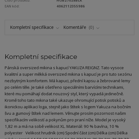
Číslo produktu:
HOB27028BLK
EAN kód:
4062112355986
Kompletní specifikace
Komentáře
0
Kompletní specifikace
Pánská oversized mikina s kapucí YAKUZA REIGNZ. Tato vysoce
kvalitní a super měkká oversized mikina s kapucí je pro tuto sezónu
nezbytným komfortem. Má kapuci, přední kapsu a žebrované lemy
po celém těle. Je také ošetřeno speciálními barvícími technikami,
které mu pomáhají dodat nouzový styl, který vypadá jedinečně.
Kromě toho tato mikina také ukazuje ohromující potisk potisků a
ikonickou aplikaci loga, stejně jako štítek s logem Yakuza na bočním
švu a gumový štítek nad lemem. Věnujte prosím pozornost našim
specifikacím velikostí a pokynům pro praní níže. Model je vysoký
1,82 m a má na sobě velikost XL. Materiál: 90 % bavlna, 10 %
polyester Velikost hrudník (cm) Spodní část (cm) Délka (cm) Délka