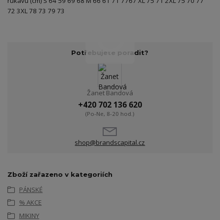
rukávu (cm) S 64 59 69 68 M 66 61 71 7767 XL 75 71 2XL 75 70 77
72 3XL 78 73 79 73
Potřebujete poradit?
Žanet Bandová
+420 702 136 620
(Po-Ne, 8-20 hod.)
shop@brandscapital.cz
Zboží zařazeno v kategoriích
PÁNSKÉ
% AKCE
MIKINY