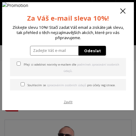
+420 702 136 620
(Po-Ne, 8-20 hod.)
CZK
0
Za Váš e-mail sleva 10%!
0 Kč
Získejte slevu 10%! Stačí zadat Váš email a ziskáte jak slevu,
tak přehled o těch nejzajímavějších akcích, které pro vás
Menu
připravujeme.
Úvod
PÁNSKÉ
MIKINY
Yakuza pánská mikina s kapucí Reignz Acid
Odeslat
Oversized Hoodie black XL
Přeji si odebírat novinky e-mailem dle
podmínek zpracování osobních
údajů
.
Yakuza pánská mikina s
kapucí Reignz Acid Oversized
Souhlasím se
zpracováním osobních údajů
pro účely registrace.
Hoodie black XL
Zavřít
Akce