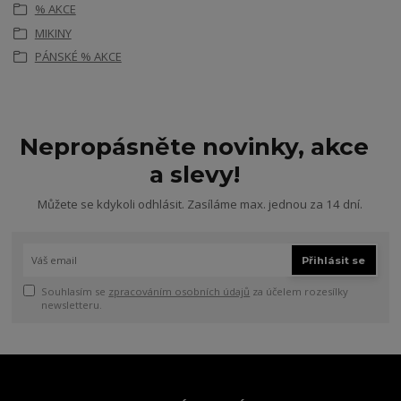
% AKCE
MIKINY
PÁNSKÉ % AKCE
Nepropásněte novinky, akce
a slevy!
Můžete se kdykoli odhlásit. Zasíláme max. jednou za 14 dní.
Přihlásit se
Souhlasím se
zpracováním osobních údajů
za účelem rozesílky
newsletteru.