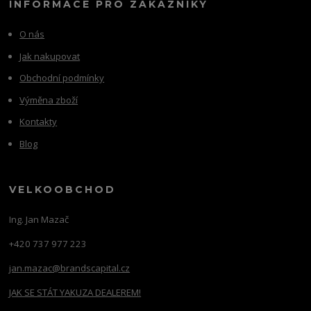
INFORMACE PRO ZÁKAZNÍKY
O nás
Jak nakupovat
Obchodní podmínky
Výměna zboží
Kontakty
Blog
VELKOOBCHOD
Ing. Jan Mazač
+420 737 977 223
jan.mazac@brandscapital.cz
JAK SE STÁT YAKUZA DEALEREM!