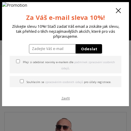
+420 702 136 620
(Po-Ne, 8-20 hod.)
CZK
0
Za Váš e-mail sleva 10%!
0 Kč
Získejte slevu 10%! Stačí zadat Váš email a ziskáte jak slevu,
Menu
tak přehled o těch nejzajímavějších akcích, které pro vás
připravujeme.
Úvod
PÁNSKÉ
MIKINY
Yakuza pánská mikina s kapucí Reignz Acid
Odeslat
Oversized Hoodie
Přeji si odebírat novinky e-mailem dle
podmínek zpracování osobních
údajů
.
Yakuza pánská mikina s
kapucí Reignz Acid Oversized
Souhlasím se
zpracováním osobních údajů
pro účely registrace.
Hoodie
Zavřít
Akce