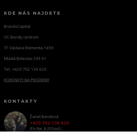
KDE NÁS NAJDETE
BrandsCapital
OC Bondy centrum
Tř. Václava Klementa 1459
Mladá Boleslav 293 01
Tel.: +420 702 136 620
KONTAKTY NA PRODEJNY
KONTAKTY
Žanet Bandová
+420 702 136 620
(Po-Ne, 8-20 hod.)