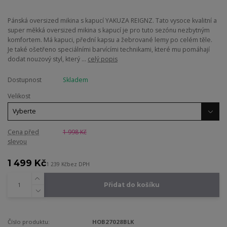
Pánská oversized mikina s kapucí YAKUZA REIGNZ. Tato vysoce kvalitní a
super měkká oversized mikina s kapucí je pro tuto sezónu nezbytným
komfortem. Má kapuci, přední kapsu a žebrované lemy po celém těle.
Je také ošetřeno speciálními barvícími technikami, které mu pomáhají
dodat nouzový styl, který ...
celý popis
Dostupnost
Skladem
Velikost
Cena před
1 998 Kč
slevou
1 499 Kč
1 239 Kč
bez DPH
Přidat do košíku
Číslo produktu:
HOB27028BLK