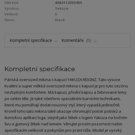
EAN kód:
4062112355955
Výrobce:
Yakuza
Velikost:
S
Barva:
black
Kompletní specifikace
Komentáře
0
Kompletní specifikace
Pánská oversized mikina s kapucí YAKUZA REIGNZ. Tato vysoce
kvalitní a super měkká oversized mikina s kapucí je pro tuto sezónu
nezbytným komfortem. Má kapuci, přední kapsu a žebrované lemy
po celém těle. Je také ošetřeno speciálními barvícími technikami,
které mu pomáhají dodat nouzový styl, který vypadá jedinečně.
Kromě toho tato mikina také ukazuje ohromující potisk potisků a
ikonickou aplikaci loga, stejně jako štítek s logem Yakuza na bočním
švu a gumový štítek nad lemem. Věnujte prosím pozornost našim
specifikacím velikostí a pokynům pro praní níže. Model je vysoký