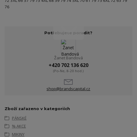
72 3XL 66 57 79 73 4XL 68 59 79 74 5XL 70 61 79 75 6XL 72 63 79
76
Potřebujete poradit?
Žanet Bandová
+420 702 136 620
(Po-Ne, 8-20 hod.)
shop@brandscapital.cz
Zboží zařazeno v kategoriích
PÁNSKÉ
% AKCE
MIKINY