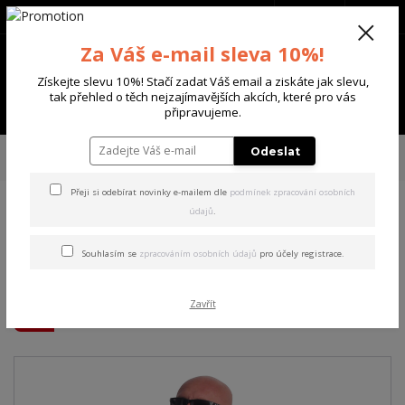
+420 702 136 620
(Po-Ne, 8-20 hod.)
CZK
0
Za Váš e-mail sleva 10%!
0 Kč
Získejte slevu 10%! Stačí zadat Váš email a ziskáte jak slevu,
tak přehled o těch nejzajímavějších akcích, které pro vás
Menu
připravujeme.
Úvod
PÁNSKÉ
MIKINY
Yakuza pánská mikina s kapucí Psychodelic
Odeslat
Hoodie black L
Přeji si odebírat novinky e-mailem dle
podmínek zpracování osobních
údajů
.
Yakuza pánská mikina s
kapucí Psychodelic Hoodie
Souhlasím se
zpracováním osobních údajů
pro účely registrace.
black L
Zavřít
Akce