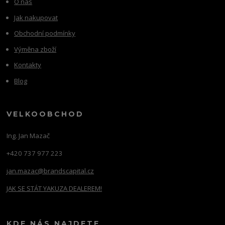
O nás
Jak nakupovat
Obchodní podmínky
Výměna zboží
Kontakty
Blog
VELKOOBCHOD
Ing. Jan Mazač
+420 737 977 223
jan.mazac@brandscapital.cz
JAK SE STÁT YAKUZA DEALEREM!
KDE NÁS NAJDETE