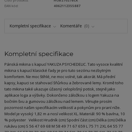
Číslo produktu:
HOB27027BLK
EAN kód:
4062112355887
Kompletní specifikace
Komentáře
0
Kompletní specifikace
Pánská mikina s kapucí YAKUZA PSYCHEDELIC. Tato vysoce kvalitní
mikina s kapucí klasické řady je pro tuto sezónu nezbytným
komfortem. Ne moc štíhlé, ne moc volné, tak akorát. Má přední
kapsy, kapuci se stahovací šňůrkou a žebrované lemy. Kromě toho
tato mikina také ukazuje úžasný celoplošný potisk, stejně jako
aplikace loga a výšivky. Dokončeno záložkou s logem Yakuza na
bočním švu a gumovou záložkou nad lemem. Věnujte prosím
pozornost našim specifikacím velikostí a pokynům pro praní níže.
Model je vysoký 1,82 m a nosí velikost XL. Materiál: 90 % bavlna, 10
% polyester Velikost Hrudník (cm) Spodní část (cm) Délka (cm) Délka
rukávu (cm) S 56 47 69 68 M 58 49 71 67 659 L 75 71 2XL 64 55 77