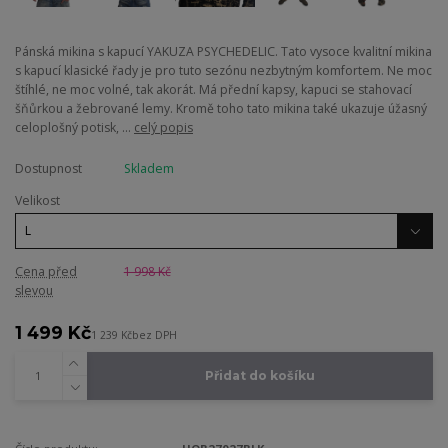
Pánská mikina s kapucí YAKUZA PSYCHEDELIC. Tato vysoce kvalitní mikina
s kapucí klasické řady je pro tuto sezónu nezbytným komfortem. Ne moc
štíhlé, ne moc volné, tak akorát. Má přední kapsy, kapuci se stahovací
šňůrkou a žebrované lemy. Kromě toho tato mikina také ukazuje úžasný
celoplošný potisk, ...
celý popis
Dostupnost
Skladem
Velikost
Cena před
1 998 Kč
slevou
1 499 Kč
1 239 Kč
bez DPH
Přidat do košíku