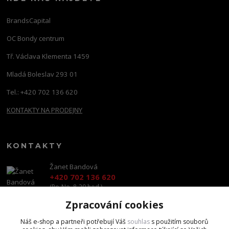
BrandsCapital
OC Bondy centrum
Tř. Václava Klementa 1459
Mladá Boleslav 293 01
Tel.: +420 702 136 620
KONTAKTY NA PRODEJNY
KONTAKTY
Žanet Bandová
+420 702 136 620
(Po-Ne, 8-20 hod.)
Zpracování cookies
shop@brandscapital.cz
Náš e-shop a partneři potřebují Váš
souhlas
s použitím souborů