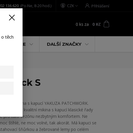
02 136 620
(Po-Ne, 8-20 hod.)
CZK
Přihlášení
0
ks
za
0 Kč
t
 o těch
% AKCE
DALŠÍ ZNAČKY
e black S
Pánská mikina s kapucí YAKUZA PATCHWORK.
Tato vysoce kvalitní mikina s kapucí klasické řady
je pro tuto sezónu nezbytným komfortem. Ne
moc štíhlé, ne moc volné, tak akorát. Má kapuci se
stahovací šňůrkou a žebrované lemy po celém