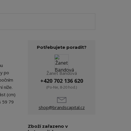
Potřebujete poradit?
nu
my po
Žanet Bandová
 bočním
+420 702 136 620
í níže.
(Po-Ne, 8-20 hod.)
ást (cm)
8 59 79
shop@brandscapital.cz
Zboží zařazeno v