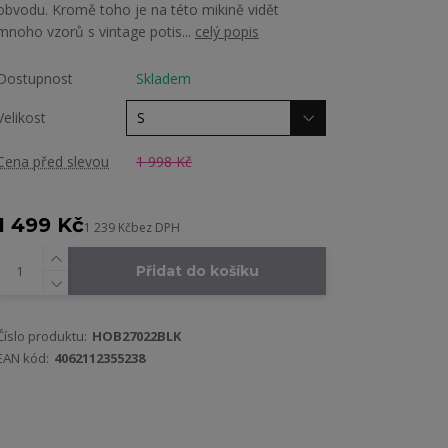
obvodu. Kromě toho je na této mikině vidět
mnoho vzorů s vintage potis...
celý popis
Dostupnost
Skladem
Velikost
Cena před slevou
1 998 Kč
1 499 Kč
1 239 Kč
bez DPH
Přidat do košíku
Číslo produktu:
HOB27022BLK
EAN kód:
4062112355238