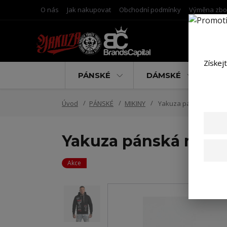
O nás
Jak nakupovat
Obchodní podmínky
Výměna zbo
Získej
PÁNSKÉ
DÁMSKÉ
D
Úvod
PÁNSKÉ
MIKINY
Yakuza pánská mikina 
Yakuza pánská mikin
Akce