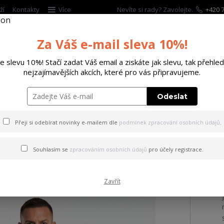
ží
Kontakty
Více
Nevíte si rady? Zavolejte.
+420 7
Za Váš e-mail sleva 10%!
Hleda
te slevu 10%! Stačí zadat Váš email a ziskáte jak slevu, tak přehled
nejzajímavějších akcích, které pro vás připravujeme.
ĚTSKÉ
DOPLŇKY
DÁRKOVÉ POUKAZY
Odeslat
s kapucí Patchwork Hoodie black S
Přeji si odebírat novinky e-mailem dle
podmínek zpracování osobních údajů
.
a s kapucí Patchwork Hoodi
Souhlasím se
zpracováním osobních údajů
pro účely registrace.
Zavřít