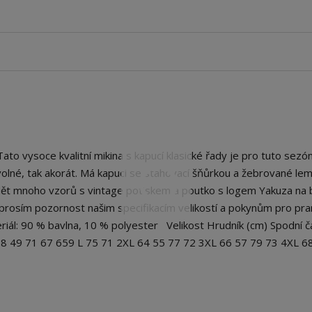
 vysoce kvalitní mikina s kapucí klasické řady je pro tuto sezó
lné, tak akorát. Má kapuci se stahovací šňůrkou a žebrované le
idět mnoho vzorů s vintage potiskem a poutko s logem Yakuza na
rosím pozornost našim specifikacím velikostí a pokynům pro pran
eriál: 90 % bavlna, 10 % polyester Velikost Hrudník (cm) Spodní č
 58 49 71 67 659 L 75 71 2XL 64 55 77 72 3XL 66 57 79 73 4XL 6