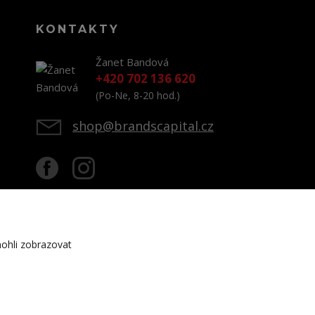
KONTAKTY
Žanet Bandová
+420 702 136 620
(Po-Ne, 8-20 hod.)
shop@brandscapital.cz
ohli zobrazovat