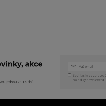
vinky, akce
Souhlasím se
zpracová
rozesílky newsletteru.
ax. jednou za 14 dní.