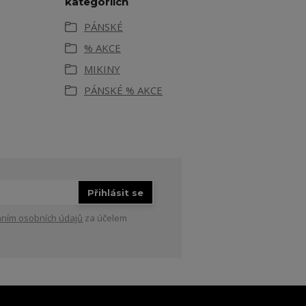
kategoriích
PÁNSKÉ
% AKCE
MIKINY
PÁNSKÉ % AKCE
Přihlásit se
ním osobních údajů
za účelem