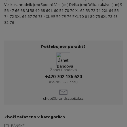
Velikost hrudník (cm) Spodní část (cm) Délka (cm) Délka rukávu ( cm) S
56 47 66 68 M 58 49 68 69 L 60 51 70 70 XL 62 53 72 71 2XL 64 55
74 72 3XL 66 57 76 73 4XL 68 59 78 74 5XL 70 61 80 75 6XL 72 63
82 76
Potřebujete poradit?
Žanet Bandová
+420 702 136 620
(Po-Ne, 8-20 hod.)
shop@brandscapital.cz
Zboží zařazeno v kategoriích
PÁNSKÉ