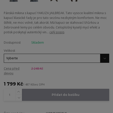
Pánská mikina s kapucí YAKUZA JAILBREAK. Tato vysoce kvalitní mikina s
kapucí klasické řady je pro tuto sezónu nezbytným komfortem. Ne moc
štíhlé, ne moc volné, tak akorát. Má kapuci se stahovací šňůrkou a
žebrované lemy po celém obvodu. Celoplošný kyselý mycí efekt a
potisk poskytují autentický vin...
celý popis
Dostupnost
Skladem
Velikost
Cena před
2 248 Kč
slevou
1 799 Kč
1 487 Kč
bez DPH
Přidat do košíku