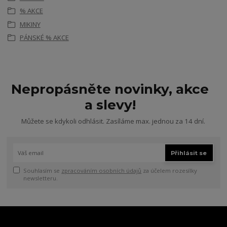
% AKCE
MIKINY
PÁNSKÉ % AKCE
Nepropásněte novinky, akce
a slevy!
Můžete se kdykoli odhlásit. Zasíláme max. jednou za 14 dní.
Přihlásit se
Souhlasím se
zpracováním osobních údajů
za účelem rozesílky
newsletteru.