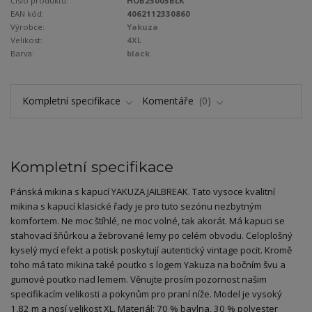
Číslo produktu:
HOB25005BLK
EAN kód:
4062112330860
Výrobce:
Yakuza
Velikost:
4XL
Barva:
black
Kompletní specifikace
Komentáře
0
Kompletní specifikace
Pánská mikina s kapucí YAKUZA JAILBREAK. Tato vysoce kvalitní
mikina s kapucí klasické řady je pro tuto sezónu nezbytným
komfortem. Ne moc štíhlé, ne moc volné, tak akorát. Má kapuci se
stahovací šňůrkou a žebrované lemy po celém obvodu. Celoplošný
kyselý mycí efekt a potisk poskytují autentický vintage pocit. Kromě
toho má tato mikina také poutko s logem Yakuza na bočním švu a
gumové poutko nad lemem. Věnujte prosím pozornost našim
specifikacím velikosti a pokynům pro praní níže. Model je vysoký
1,82 m a nosí velikost XL. Materiál: 70 % bavlna, 30 % polyester