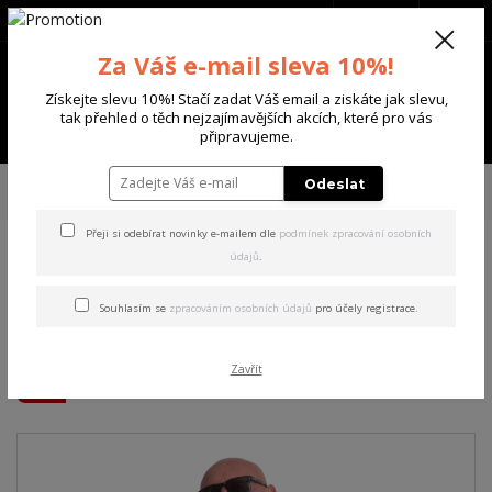
+420 702 136 620
(Po-Ne, 8-20 hod.)
CZK
0
Za Váš e-mail sleva 10%!
0 Kč
Získejte slevu 10%! Stačí zadat Váš email a ziskáte jak slevu,
tak přehled o těch nejzajímavějších akcích, které pro vás
Menu
připravujeme.
Úvod
PÁNSKÉ
MIKINY
Yakuza pánská mikina s kapucí Jailbreak
Odeslat
Allover Acid Hoodie
Přeji si odebírat novinky e-mailem dle
podmínek zpracování osobních
údajů
.
Yakuza pánská mikina s
kapucí Jailbreak Allover Acid
Souhlasím se
zpracováním osobních údajů
pro účely registrace.
Hoodie
Zavřít
Akce