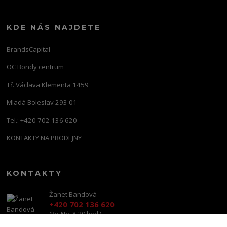
KDE NÁS NAJDETE
BrandsCapital
OC Bondy centrum
Tř. Václava Klementa 1459
Mladá Boleslav 293 01
Tel.: +420 702 136 620
KONTAKTY NA PRODEJNY
KONTAKTY
Žanet Bandová
+420 702 136 620
(Po-Ne, 8-20 hod.)