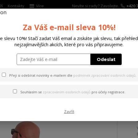
ží
Kontakty
Více
Nevíte si rady? Zavolejte.
+420 7
Za Váš e-mail sleva 10%!
Hleda
te slevu 10%! Stačí zadat Váš email a ziskáte jak slevu, tak přehled
nejzajímavějších akcích, které pro vás připravujeme.
ĚTSKÉ
DOPLŇKY
DÁRKOVÉ POUKAZY
Odeslat
s kapucí Horned FU Hoodie B-stock black S
Přeji si odebírat novinky e-mailem dle
podmínek zpracování osobních údajů
.
a s kapucí Horned FU Hoodie
Souhlasím se
zpracováním osobních údajů
pro účely registrace.
Zavřít