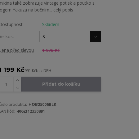
mikina také zobrazuje vintage potisk a poutko s
logem Yakuza na bočním...
celý popis
Dostupnost
Skladem
Velikost
Cena před slevou
1 998 Kč
1 199 Kč
991 Kč
bez DPH
Přidat do košíku
Číslo produktu:
HOB25006BLK
EAN kód:
4062112330891