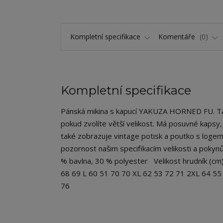
Kompletní specifikace
Komentáře
0
Kompletní specifikace
Pánská mikina s kapucí YAKUZA HORNED FU. Tato i
pokud zvolíte větší velikost. Má posuvné kapsy
také zobrazuje vintage potisk a poutko s log
pozornost našim specifikacím velikosti a pokynů
% bavlna, 30 % polyester Velikost hrudník (cm)
68 69 L 60 51 70 70 XL 62 53 72 71 2XL 64 55
76