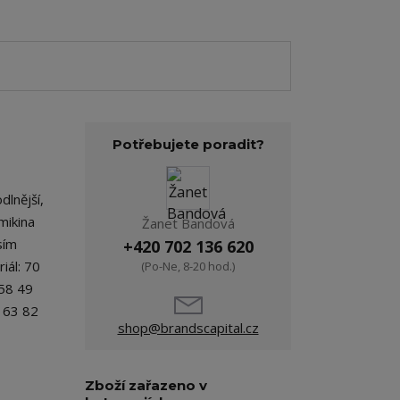
Potřebujete poradit?
dlnější,
mikina
Žanet Bandová
sím
+420 702 136 620
iál: 70
(Po-Ne, 8-20 hod.)
 58 49
 63 82
shop@brandscapital.cz
Zboží zařazeno v