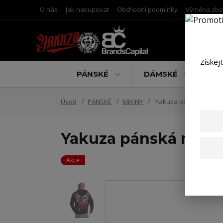
O nás
Jak nakupovat
Obchodní podmínky
Výměna zbo
Získej
PÁNSKÉ
DÁMSKÉ
D
Úvod
PÁNSKÉ
MIKINY
Yakuza pánská mikina 
Yakuza pánská mikin
Akce