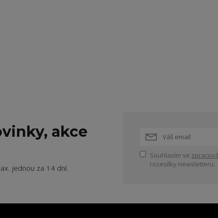
vinky, akce
Souhlasím se
zpracová
rozesílky newsletteru.
ax. jednou za 14 dní.