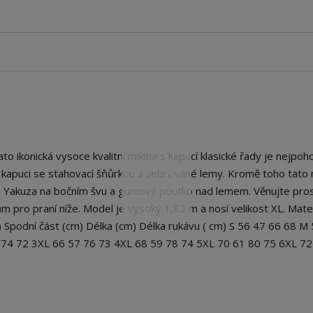
konická vysoce kvalitní mikina s kapucí klasické řady je nejpoho
, kapuci se stahovací šňůrkou a žebrované lemy. Kromě toho tato 
em Yakuza na bočním švu a gumový poutko nad lemem. Věnujte pro
m pro praní níže. Model je vysoký 1,82 m a nosí velikost XL. Mater
 Spodní část (cm) Délka (cm) Délka rukávu ( cm) S 56 47 66 68 M
 74 72 3XL 66 57 76 73 4XL 68 59 78 74 5XL 70 61 80 75 6XL 72