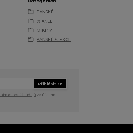
kategoriích
PÁNSKÉ
% AKCE
MIKINY
PÁNSKÉ % AKCE
Přihlásit se
ním osobních údajů
za účelem