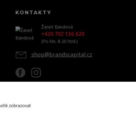
KONTAKTY
Žanet Bandová
+420 702 136 620
(Po-Ne, 8-20 hod.)
shop@brandscapital.cz
ohli zobrazovat