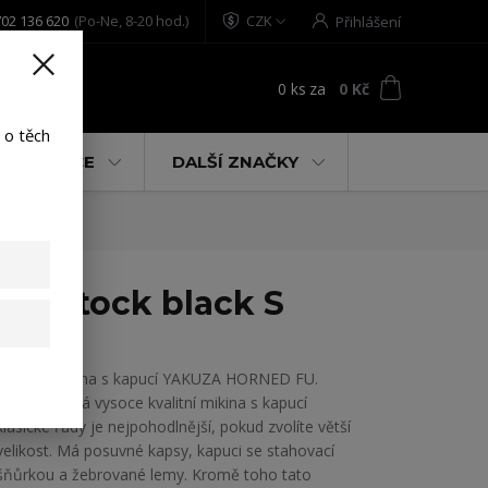
02 136 620
(Po-Ne, 8-20 hod.)
CZK
Přihlášení
0
ks
za
0 Kč
t
 o těch
% AKCE
DALŠÍ ZNAČKY
 B-stock black S
Pánská mikina s kapucí YAKUZA HORNED FU.
Tato ikonická vysoce kvalitní mikina s kapucí
klasické řady je nejpohodlnější, pokud zvolíte větší
velikost. Má posuvné kapsy, kapuci se stahovací
šňůrkou a žebrované lemy. Kromě toho tato