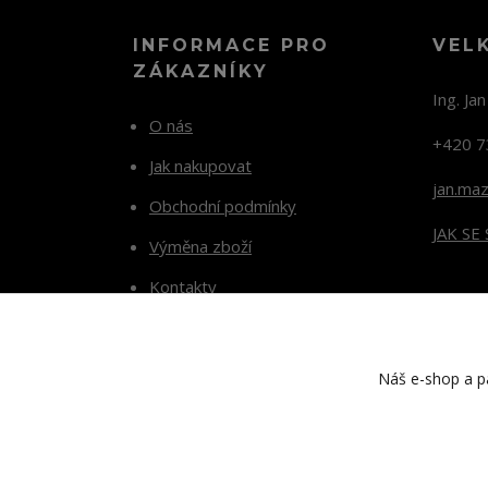
INFORMACE PRO
VEL
ZÁKAZNÍKY
Ing. Ja
O nás
+420 7
Jak nakupovat
jan.ma
Obchodní podmínky
JAK SE
Výměna zboží
Kontakty
Blog
Náš e-shop a pa