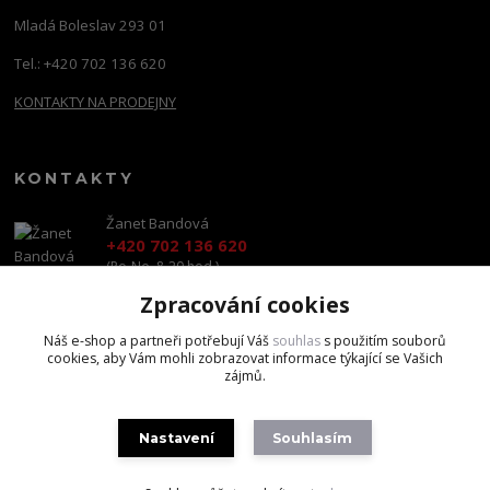
Mladá Boleslav 293 01
Tel.: +420 702 136 620
KONTAKTY NA PRODEJNY
KONTAKTY
Žanet Bandová
+420 702 136 620
(Po-Ne, 8-20 hod.)
Zpracování cookies
shop@brandscapital.cz
Náš e-shop a partneři potřebují Váš
souhlas
s použitím souborů
cookies, aby Vám mohli zobrazovat informace týkající se Vašich
zájmů.
Nastavení
Souhlasím
Copyright 2020 BrandsCapital s.r.o.