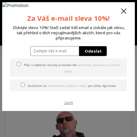
+420 702 136 620
(Po-Ne, 8-20 hod.)
CZK
0
Za Váš e-mail sleva 10%!
0 Kč
Získejte slevu 10%! Stačí zadat Váš email a ziskáte jak slevu,
tak přehled o těch nejzajímavějších akcích, které pro vás
Menu
připravujeme.
Úvod
PÁNSKÉ
MIKINY
Yakuza pánská mikina s kapucí Creepy Hoodie
Odeslat
Přeji si odebírat novinky e-mailem dle
podmínek zpracování osobních
Yakuza pánská mikina s
údajů
.
kapucí Creepy Hoodie
Souhlasím se
zpracováním osobních údajů
pro účely registrace.
Akce
Zavřít