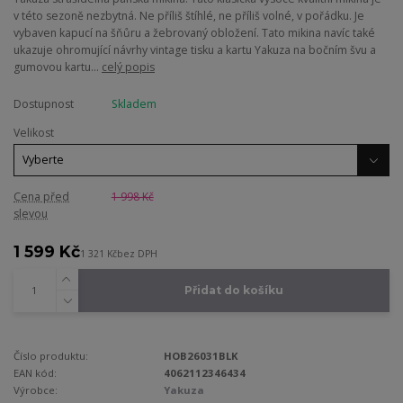
v této sezoně nezbytná. Ne příliš štíhlé, ne příliš volné, v pořádku. Je
vybaven kapucí na šňůru a žebrovaný obložení. Tato mikina navíc také
ukazuje ohromující návrhy vintage tisku a kartu Yakuza na bočním švu a
gumovou kartu...
celý popis
Dostupnost
Skladem
Velikost
Cena před
1 998 Kč
slevou
1 599 Kč
1 321 Kč
bez DPH
Přidat do košíku
Číslo produktu:
HOB26031BLK
EAN kód:
4062112346434
Výrobce:
Yakuza