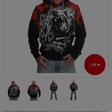
- 20 %
Yakuza strašidelná pánská mikina. Tato klasická vysoce kvalitní mikina je