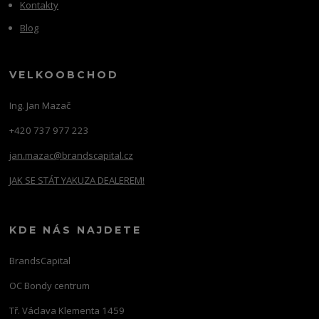
Kontakty
Blog
VELKOOBCHOD
Ing. Jan Mazač
+420 737 977 223
jan.mazac@brandscapital.cz
JAK SE STÁT YAKUZA DEALEREM!
KDE NÁS NAJDETE
BrandsCapital
OC Bondy centrum
Tř. Václava Klementa 1459