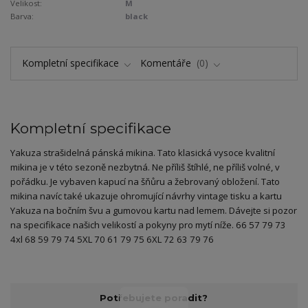
Velikost:
M
Barva:
black
Kompletní specifikace
Komentáře
0
Kompletní specifikace
Yakuza strašidelná pánská mikina. Tato klasická vysoce kvalitní
mikina je v této sezoně nezbytná. Ne příliš štíhlé, ne příliš volné, v
pořádku. Je vybaven kapucí na šňůru a žebrovaný obložení. Tato
mikina navíc také ukazuje ohromující návrhy vintage tisku a kartu
Yakuza na bočním švu a gumovou kartu nad lemem. Dávejte si pozor
na specifikace našich velikostí a pokyny pro mytí níže. 66 57 79 73
4xl 68 59 79 74 5XL 70 61 79 75 6XL 72 63 79 76
Potřebujete poradit?