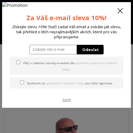
+420 702 136 620
(Po-Ne, 8-20 hod.)
CZK
0
Za Váš e-mail sleva 10%!
0 Kč
Získejte slevu 10%! Stačí zadat Váš email a ziskáte jak slevu,
tak přehled o těch nejzajímavějších akcích, které pro vás
Menu
připravujeme.
Úvod
PÁNSKÉ
MIKINY
Yakuza pánská mikina s kapucí Care Allover
Odeslat
Hoodie orange/popsicle S
Přeji si odebírat novinky e-mailem dle
podmínek zpracování osobních
údajů
.
Yakuza pánská mikina s
kapucí Care Allover Hoodie
Souhlasím se
zpracováním osobních údajů
pro účely registrace.
orange/popsicle S
Zavřít