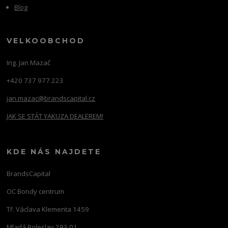
Blog
VELKOOBCHOD
Ing. Jan Mazač
+420 737 977 223
jan.mazac@brandscapital.cz
JAK SE STÁT YAKUZA DEALEREM!
KDE NÁS NAJDETE
BrandsCapital
OC Bondy centrum
Tř. Václava Klementa 1459
Mladá Boleslav 293 01