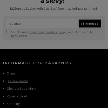
a slevy!
Můžete se kdykoli odhlásit. Zasíláme max. jednou za 14 dní.
Přihlásit se
Souhlasím se
zpracováním osobních údajů
za účelem rozesílky
newsletteru.
INFORMACE PRO ZÁKAZNÍKY
O nás
Jak nakupovat
Obchodní podmínky
Výměna zboží
Kontakty