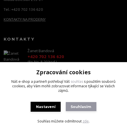
Tel.: +420 702 136 620
KONTAKTY NA PRODEJNY
KONTAKTY
Žanet Bandová
+420 702 136 620
(Po-Ne, 8-20 hod.)
Zpracování cookies
shop@brandscapital.cz
Náš e-shop a partneři potřebují Váš
souhlas
s použitím souborů
cookies, aby Vám mohli zobrazovat informace týkající se Vašich
zájmů.
Nastavení
Souhlasím
Copyright 2020 BrandsCapital s.r.o.
Souhlas můžete odmítnout
zde
.