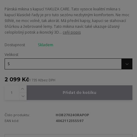
Pánská mikina s kapucí YAKUZA CARE. Tato vysoce kvalitní mikina s
kapucí klasické řady je pro tuto sezónu nezbytným komfortem. Ne moc
štíhlé, ne moc volné, tak akorát. Má přední kapsy, kapuci se stahovací
šňůrkou a žebrované lemy. Tato mikina navíc také ukazuje úžasný
celoplošný potisk a ikonický 3D...
celý popis
Dostupnost
Skladem
Velikost
2 099 Kč
1 735 Kč
bez DPH
Přidat do košíku
Číslo produktu:
HOB27024ORAPOP
EAN kód:
4062112355597