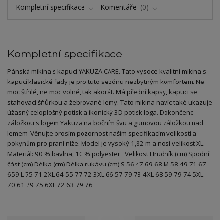
Kompletní specifikace
Komentáře
0
Kompletní specifikace
Pánská mikina s kapucí YAKUZA CARE. Tato vysoce kvalitní mikina s
kapucí klasické řady je pro tuto sezónu nezbytným komfortem. Ne
moc štíhlé, ne moc volné, tak akorát. Má přední kapsy, kapuci se
stahovací šňůrkou a žebrované lemy. Tato mikina navíc také ukazuje
úžasný celoplošný potisk a ikonický 3D potisk loga. Dokončeno
záložkou s logem Yakuza na bočním švu a gumovou záložkou nad
lemem. Věnujte prosím pozornost našim specifikacím velikostí a
pokynům pro praní níže. Model je vysoký 1,82 m a nosí velikost XL.
Materiál: 90 % bavlna, 10 % polyester Velikost Hrudník (cm) Spodní
část (cm) Délka (cm) Délka rukávu (cm) S 56 47 69 68 M 58 49 71 67
659 L 75 71 2XL 64 55 77 72 3XL 66 57 79 73 4XL 68 59 79 74 5XL
70 61 79 75 6XL 72 63 79 76