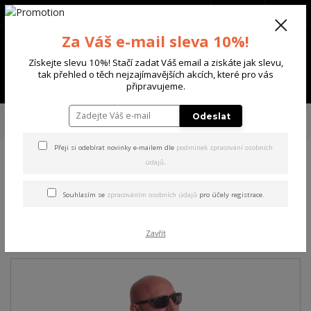
+420 702 136 620
(Po-Ne, 8-20 hod.)
CZK
0
Za Váš e-mail sleva 10%!
0 Kč
Získejte slevu 10%! Stačí zadat Váš email a ziskáte jak slevu,
tak přehled o těch nejzajímavějších akcích, které pro vás
Menu
připravujeme.
Úvod
PÁNSKÉ
MIKINY
Yakuza pánská mikina s kapucí Care Allover
Odeslat
Hoodie orange/popsicle M
Přeji si odebírat novinky e-mailem dle
podmínek zpracování osobních
údajů
.
Yakuza pánská mikina s
kapucí Care Allover Hoodie
Souhlasím se
zpracováním osobních údajů
pro účely registrace.
orange/popsicle M
Zavřít