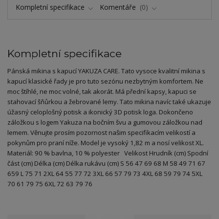
Kompletní specifikace
Komentáře
0
Kompletní specifikace
Pánská mikina s kapucí YAKUZA CARE. Tato vysoce kvalitní mikina s
kapucí klasické řady je pro tuto sezónu nezbytným komfortem. Ne
moc štíhlé, ne moc volné, tak akorát. Má přední kapsy, kapuci se
stahovací šňůrkou a žebrované lemy. Tato mikina navíc také ukazuje
úžasný celoplošný potisk a ikonický 3D potisk loga. Dokončeno
záložkou s logem Yakuza na bočním švu a gumovou záložkou nad
lemem. Věnujte prosím pozornost našim specifikacím velikostí a
pokynům pro praní níže. Model je vysoký 1,82 m a nosí velikost XL.
Materiál: 90 % bavlna, 10 % polyester Velikost Hrudník (cm) Spodní
část (cm) Délka (cm) Délka rukávu (cm) S 56 47 69 68 M 58 49 71 67
659 L 75 71 2XL 64 55 77 72 3XL 66 57 79 73 4XL 68 59 79 74 5XL
70 61 79 75 6XL 72 63 79 76