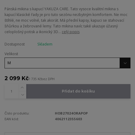
Pánská mikina s kapucí YAKUZA CARE. Tato vysoce kvalitní mikina s
kapucí klasické řady je pro tuto sezónu nezbytným komfortem. Ne moc
štíhlé, ne moc volné, tak akorát. Má přední kapsy, kapuci se stahovací
šňůrkou a žebrované lemy. Tato mikina navíc také ukazuje úžasný
celoplošný potisk a ikonický 3D...
celý popis
Dostupnost
Skladem
Velikost
2 099 Kč
1 735 Kč
bez DPH
Přidat do košíku
Číslo produktu:
HOB27024ORAPOP
EAN kód:
4062112355603