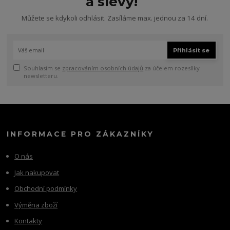
a slevy!
Můžete se kdykoli odhlásit. Zasíláme max. jednou za 14 dní.
Přihlásit se
Souhlasím se
zpracováním osobních údajů
za účelem rozesílky
newsletteru.
INFORMACE PRO ZÁKAZNÍKY
O nás
Jak nakupovat
Obchodní podmínky
Výměna zboží
Kontakty