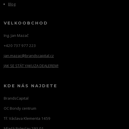
Blog
VELKOOBCHOD
Ing. Jan Mazač
+420 737 977 223
jan.mazac@brandscapital.cz
JAK SE STÁT YAKUZA DEALEREM!
KDE NÁS NAJDETE
BrandsCapital
OC Bondy centrum
Tř. Václava Klementa 1459
Mladá Boleslav 293 01