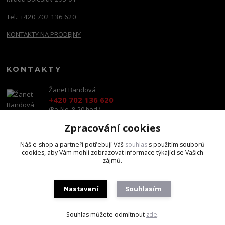
Tel.: +420 702 136 620
KONTAKTY NA PRODEJNY
KONTAKTY
Žanet Bandová
+420 702 136 620
(Po-Ne, 8-20 hod.)
Zpracování cookies
shop@brandscapital.cz
Náš e-shop a partneři potřebují Váš
souhlas
s použitím souborů
cookies, aby Vám mohli zobrazovat informace týkající se Vašich
zájmů.
Nastavení
Souhlasím
Copyright 2020 BrandsCapital s.r.o.
Souhlas můžete odmítnout
zde
.