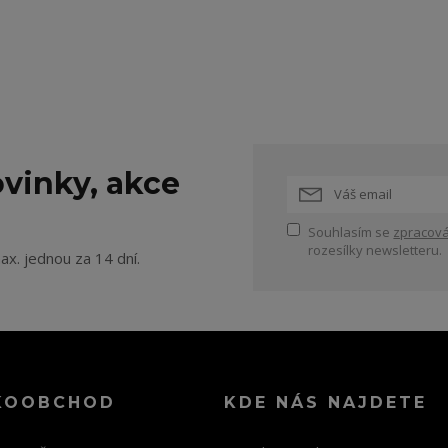
vinky, akce
Souhlasím se
zpracová
rozesílky newsletteru.
ax. jednou za 14 dní.
KOOBCHOD
KDE NÁS NAJDETE