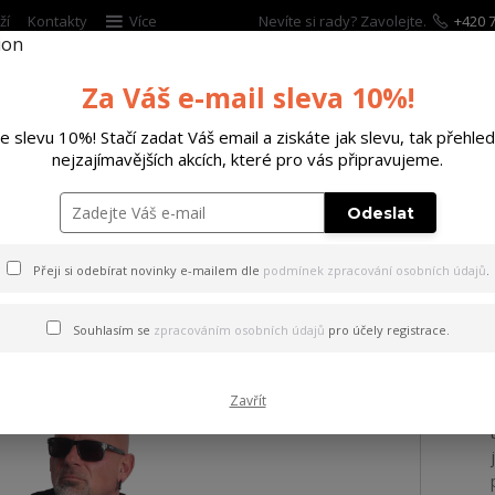
ží
Kontakty
Více
Nevíte si rady? Zavolejte.
+420 7
Za Váš e-mail sleva 10%!
Hleda
te slevu 10%! Stačí zadat Váš email a ziskáte jak slevu, tak přehled
nejzajímavějších akcích, které pro vás připravujeme.
ĚTSKÉ
DOPLŇKY
DÁRKOVÉ POUKAZY
Odeslat
s kapucí Bleak Basic Hoodie
Přeji si odebírat novinky e-mailem dle
podmínek zpracování osobních údajů
.
a s kapucí Bleak Basic Hood
Souhlasím se
zpracováním osobních údajů
pro účely registrace.
Zavřít