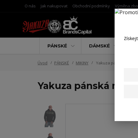
O nás
Jak nakupovat
Obchodní podmínky
Výměna zbo
Získej
PÁNSKÉ
DÁMSKÉ
D
Úvod
PÁNSKÉ
MIKINY
Yakuza pánská mikina 
Yakuza pánská mikin