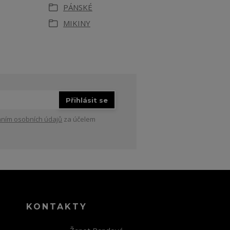
PÁNSKÉ
MIKINY
Přihlásit se
ním osobních údajů
za účelem
KONTAKTY