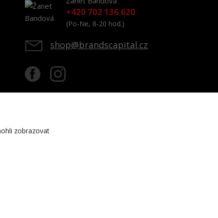
Žanet Bandová
+420 702 136 620
(Po-Ne, 8-20 hod.)
shop@brandscapital.cz
ohli zobrazovat