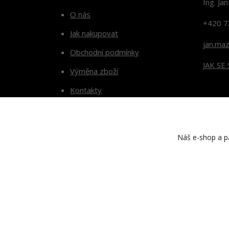
Ing. Ja
O nás
+420 7
Jak nakupovat
jan.ma
Obchodní podmínky
JAK SE
Výměna zboží
Kontakty
Blog
Náš e-shop a pa