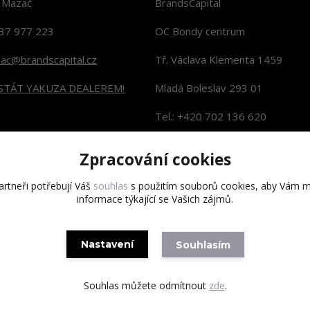
n Mazač
BrandsCapital
37 977 223
OC Bondy centrum
zac@brandscapital.cz
Tř. Václava Klementa 1459
 STÁT YAKUZA DEALEREM!
Mladá Boleslav 293 01
Tel.: +420 702 136 620
KONTAKTY NA PRODEJNY
Zpracování cookies
rtneři potřebují Váš
souhlas
s použitím souborů cookies, aby Vám m
informace týkající se Vašich zájmů.
Copyright 2020 BrandsCapital s.r.o.
Nastavení
Souhlasím
Souhlas můžete odmítnout
zde
.