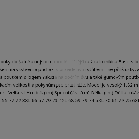
ky do šatníku nejsou o moc klasičtější než tato mikina Basic s l
em na vrstvení a přichází s pravidelným střihem - ne příliš úzký, an
něna poutkem s logem Yakuza na bočním švu a také gumovým pout
acím velikostí a pokynům pro praní níže. Model je vysoký 1,82 m 
ter Velikost Hrudník (cm) Spodní část (cm) Délka (cm) Délka rukáv
 55 77 72 3XL 66 57 79 73 4XL 68 59 79 74 5XL 70 61 79 75 6X