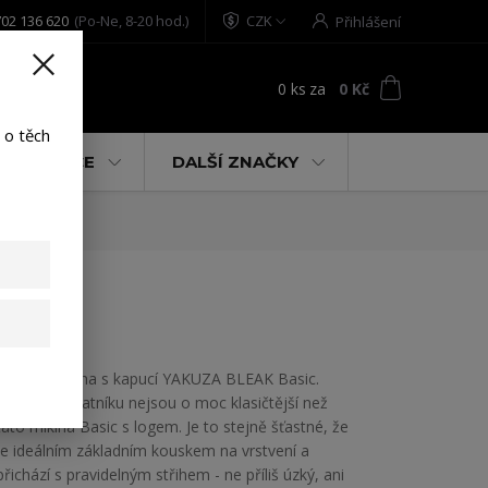
02 136 620
(Po-Ne, 8-20 hod.)
CZK
Přihlášení
0
ks
za
0 Kč
t
 o těch
% AKCE
DALŠÍ ZNAČKY
ie
Pánská mikina s kapucí YAKUZA BLEAK Basic.
Sponky do šatníku nejsou o moc klasičtější než
tato mikina Basic s logem. Je to stejně šťastné, že
je ideálním základním kouskem na vrstvení a
přichází s pravidelným střihem - ne příliš úzký, ani