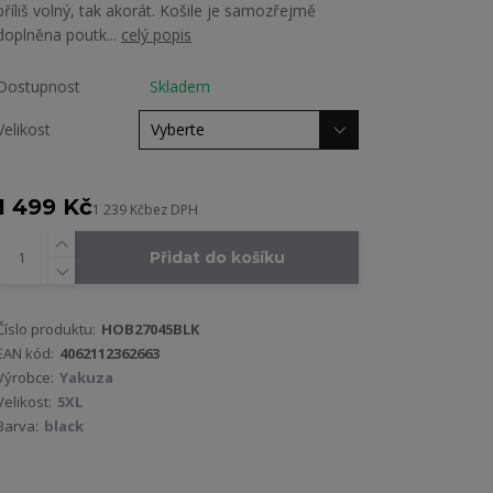
příliš volný, tak akorát. Košile je samozřejmě
doplněna poutk...
celý popis
Dostupnost
Skladem
Velikost
1 499 Kč
1 239 Kč
bez DPH
Přidat do košíku
Číslo produktu:
HOB27045BLK
EAN kód:
4062112362663
Výrobce:
Yakuza
Velikost:
5XL
Barva:
black