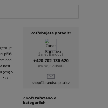
Potřebujete poradit?
ogem. Je
i příliš
Žanet Bandová
kem nad
+420 702 136 620
a nosí
(Po-Ne, 8-20 hod.)
u (cm) S
L 72 63
shop@brandscapital.cz
Zboží zařazeno v
kategoriích