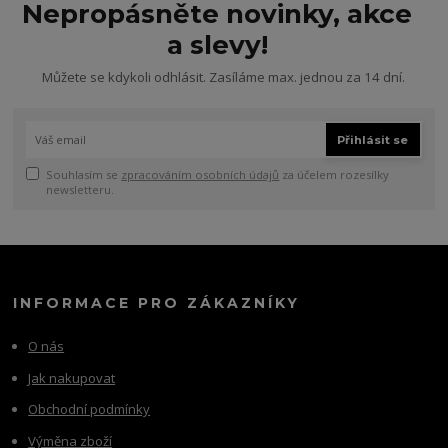
Nepropásněte novinky, akce
a slevy!
Můžete se kdykoli odhlásit. Zasíláme max. jednou za 14 dní.
Přihlásit se
Souhlasím se
zpracováním osobních údajů
za účelem rozesílky
newsletteru.
INFORMACE PRO ZÁKAZNÍKY
O nás
Jak nakupovat
Obchodní podmínky
Výměna zboží