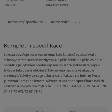
Číslo produktu:
HOB26034NOC
EAN kód:
4062112346984
Kompletní specifikace
Komentáře
0
Kompletní specifikace
Yakuza obviňuje pánskou mikinu. Tato klasická vysoce kvalitní
mikina je v této sezoně nezbytná. Ne příliš štíhlé, ne příliš volné, v
pořádku. Je vybaven přední kapsou pouzdra, nakreslete kapuci
šňůry a žebrované obložení. Tato mikina navíc také ukazuje
ohromující návrhy vintage tisku a kartu Yakuza na bočním švu a
gumovou kartu nad lemem. Dávejte si pozor na specifikace našich
velikostí a pokyny pro mytí níže. 66 57 79 73 4xl 68 59 79 74 5XL 70
61 79 75 6XL 72 63 79 76