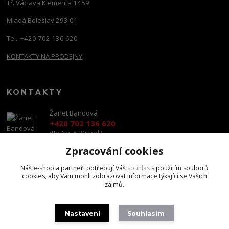
Tř. Václava Klementa 1459
Mladá Boleslav 293 01
Tel.: +420 702 136 620
KONTAKTY NA PRODEJNY
KONTAKTY
Žanet Bandová
+420 702 136 620
(Po-Ne, 8-20 hod.)
Zpracování cookies
shop@brandscapital.cz
Náš e-shop a partneři potřebují Váš
souhlas
s použitím souborů
cookies, aby Vám mohli zobrazovat informace týkající se Vašich
zájmů.
Nastavení
Souhlasím
Copyright 2020 BrandsCapital s.r.o.