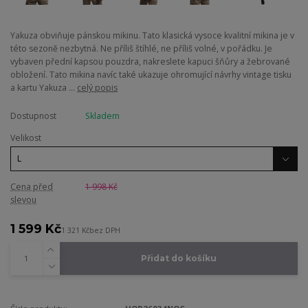
Yakuza obviňuje pánskou mikinu. Tato klasická vysoce kvalitní mikina je v
této sezoně nezbytná. Ne příliš štíhlé, ne příliš volné, v pořádku. Je
vybaven přední kapsou pouzdra, nakreslete kapuci šňůry a žebrované
obložení. Tato mikina navíc také ukazuje ohromující návrhy vintage tisku
a kartu Yakuza ...
celý popis
Dostupnost
Skladem
Velikost
Cena před
1 998 Kč
slevou
1 599 Kč
1 321 Kč
bez DPH
Přidat do košíku