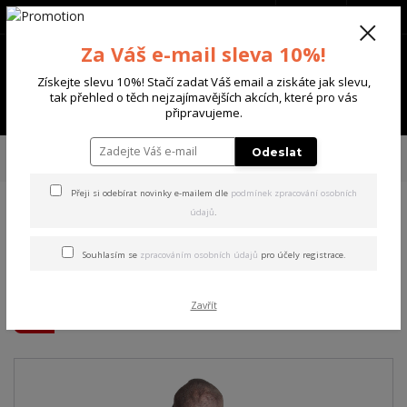
+420 702 136 620
(Po-Ne, 8-20 hod.)
CZK
0
Za Váš e-mail sleva 10%!
0 Kč
Získejte slevu 10%! Stačí zadat Váš email a ziskáte jak slevu,
tak přehled o těch nejzajímavějších akcích, které pro vás
Menu
připravujeme.
Úvod
PÁNSKÉ
MIKINY
Yakuza pánská mikina s kapucí Blame Hoodie
Odeslat
nocturne L
Přeji si odebírat novinky e-mailem dle
podmínek zpracování osobních
údajů
.
Yakuza pánská mikina s
kapucí Blame Hoodie
Souhlasím se
zpracováním osobních údajů
pro účely registrace.
nocturne L
Zavřít
Akce