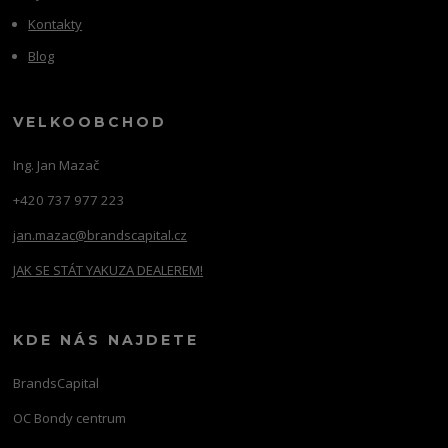
Kontakty
Blog
VELKOOBCHOD
Ing. Jan Mazač
+420 737 977 223
jan.mazac@brandscapital.cz
JAK SE STÁT YAKUZA DEALEREM!
KDE NÁS NAJDETE
BrandsCapital
OC Bondy centrum