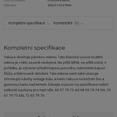
Číslo produktu:
HOB26034NOC
EAN kód:
4062112347004
Kompletní specifikace
Komentáře
0
Kompletní specifikace
Yakuza obviňuje pánskou mikinu. Tato klasická vysoce kvalitní
mikina je v této sezoně nezbytná. Ne příliš štíhlé, ne příliš volné, v
pořádku. Je vybaven přední kapsou pouzdra, nakreslete kapuci
šňůry a žebrované obložení. Tato mikina navíc také ukazuje
ohromující návrhy vintage tisku a kartu Yakuza na bočním švu a
gumovou kartu nad lemem. Dávejte si pozor na specifikace našich
velikostí a pokyny pro mytí níže. 66 57 79 73 4xl 68 59 79 74 5XL 70
61 79 75 6XL 72 63 79 76