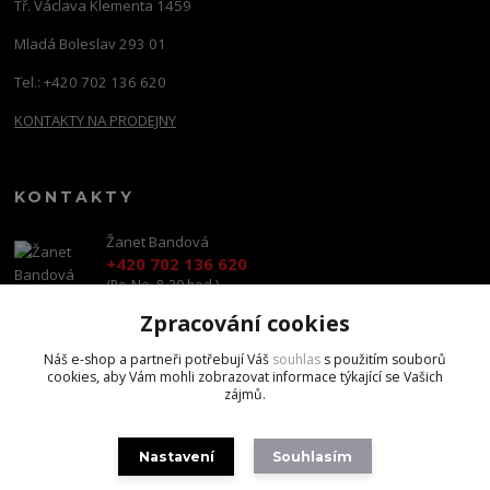
Tř. Václava Klementa 1459
Mladá Boleslav 293 01
Tel.: +420 702 136 620
KONTAKTY NA PRODEJNY
KONTAKTY
Žanet Bandová
+420 702 136 620
(Po-Ne, 8-20 hod.)
Zpracování cookies
shop@brandscapital.cz
Náš e-shop a partneři potřebují Váš
souhlas
s použitím souborů
cookies, aby Vám mohli zobrazovat informace týkající se Vašich
zájmů.
Nastavení
Souhlasím
Copyright 2020 BrandsCapital s.r.o.