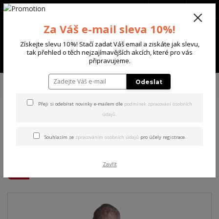
+420 702 136 620
(Po-Ne, 8-20 hod.)
CZK
0
Za Váš e-mail sleva 10%!
0 Kč
Získejte slevu 10%! Stačí zadat Váš email a ziskáte jak slevu,
tak přehled o těch nejzajímavějších akcích, které pro vás
Menu
připravujeme.
Úvod
PÁNSKÉ
MIKINY
Yakuza pánská mikina s kapucí Blame Hoodie
Odeslat
nocturne 2XL
Přeji si odebírat novinky e-mailem dle
podmínek zpracování osobních
údajů
.
Yakuza pánská mikina s
kapucí Blame Hoodie
Souhlasím se
zpracováním osobních údajů
pro účely registrace.
nocturne 2XL
Zavřít
Akce