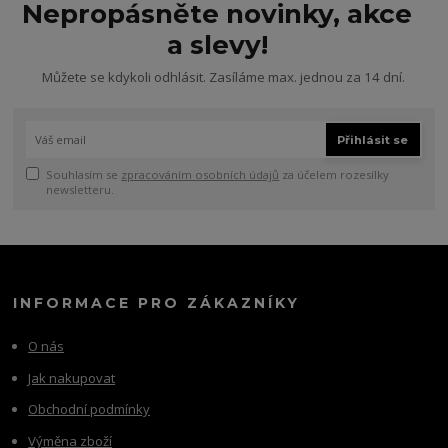
Nepropásněte novinky, akce
a slevy!
Můžete se kdykoli odhlásit. Zasíláme max. jednou za 14 dní.
Přihlásit se
Souhlasím se
zpracováním osobních údajů
za účelem rozesílky
newsletteru.
INFORMACE PRO ZÁKAZNÍKY
O nás
Jak nakupovat
Obchodní podmínky
Výměna zboží