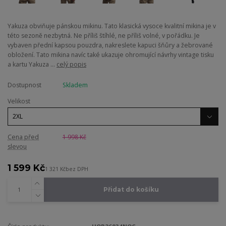
Yakuza obviňuje pánskou mikinu. Tato klasická vysoce kvalitní mikina je v
této sezoně nezbytná. Ne příliš štíhlé, ne příliš volné, v pořádku. Je
vybaven přední kapsou pouzdra, nakreslete kapuci šňůry a žebrované
obložení. Tato mikina navíc také ukazuje ohromující návrhy vintage tisku
a kartu Yakuza ...
celý popis
Dostupnost
Skladem
Velikost
Cena před
1 998 Kč
slevou
1 599 Kč
1 321 Kč
bez DPH
Přidat do košíku