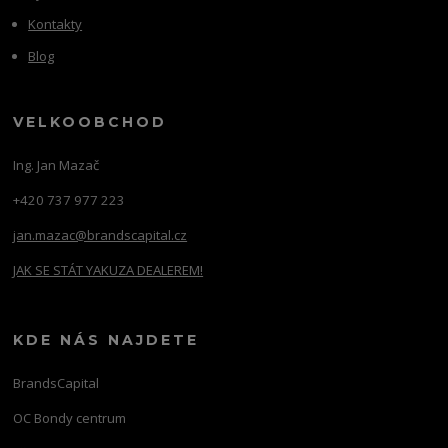
Kontakty
Blog
VELKOOBCHOD
Ing. Jan Mazač
+420 737 977 223
jan.mazac@brandscapital.cz
JAK SE STÁT YAKUZA DEALEREM!
KDE NÁS NAJDETE
BrandsCapital
OC Bondy centrum