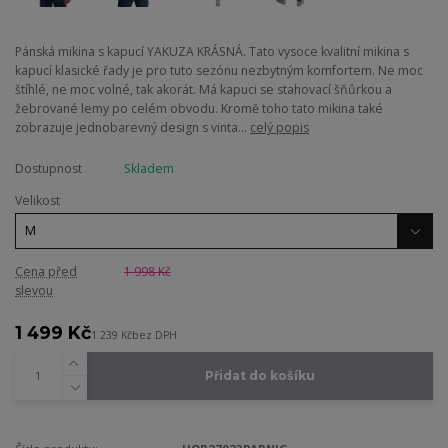
Pánská mikina s kapucí YAKUZA KRÁSNÁ. Tato vysoce kvalitní mikina s
kapucí klasické řady je pro tuto sezónu nezbytným komfortem. Ne moc
štíhlé, ne moc volné, tak akorát. Má kapuci se stahovací šňůrkou a
žebrované lemy po celém obvodu. Kromě toho tato mikina také
zobrazuje jednobarevný design s vinta...
celý popis
Dostupnost
Skladem
Velikost
Cena před
1 998 Kč
slevou
1 499 Kč
1 239 Kč
bez DPH
Přidat do košíku