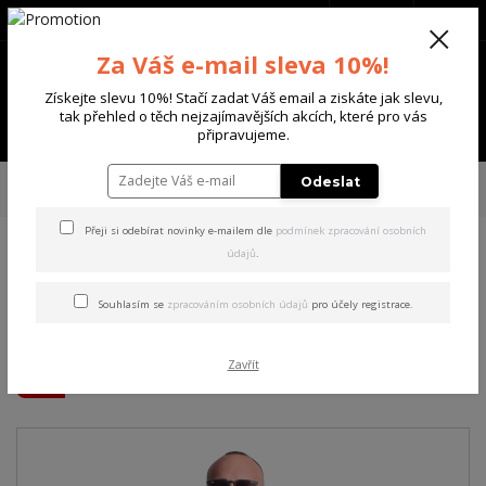
+420 702 136 620
(Po-Ne, 8-20 hod.)
CZK
0
Za Váš e-mail sleva 10%!
0 Kč
Získejte slevu 10%! Stačí zadat Váš email a ziskáte jak slevu,
tak přehled o těch nejzajímavějších akcích, které pro vás
Menu
připravujeme.
Úvod
PÁNSKÉ
MIKINY
Yakuza pánská mikina s kapucí Beautiful
Odeslat
Hoodie parisian/night M
Přeji si odebírat novinky e-mailem dle
podmínek zpracování osobních
údajů
.
Yakuza pánská mikina s
kapucí Beautiful Hoodie
Souhlasím se
zpracováním osobních údajů
pro účely registrace.
parisian/night M
Zavřít
Akce