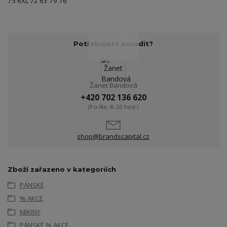
75 6XL 72 63 79 76
Potřebujete poradit?
Žanet Bandová
+420 702 136 620
(Po-Ne, 8-20 hod.)
shop@brandscapital.cz
Zboží zařazeno v kategoriích
PÁNSKÉ
% AKCE
MIKINY
PÁNSKÉ % AKCE