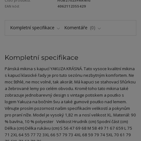
Číslo produktu:
HOB27023PARNIG
EAN kód:
4062112355429
Kompletní specifikace
Komentáře
0
Kompletní specifikace
Pánská mikina s kapucí YAKUZA KRÁSNÁ. Tato vysoce kvalitní mikina
s kapucí klasické řady je pro tuto sezónu nezbytným komfortem. Ne
moc štíhlé, ne moc volné, tak akorát. Má kapuci se stahovací šňůrkou
a žebrované lemy po celém obvodu. Kromě toho tato mikina také
zobrazuje jednobarevný design s vintage potiskem a poutko s
logem Yakuza na bočním švu a také gumové poutko nad lemem.
Věnujte prosím pozornost našim specifikacím velikostí a pokynům
pro praní níže. Model je vysoký 1,82 m a nosí velikost XL. Materiál: 90
% bavlna, 10 % polyester Velikost Hrudník (cm) Spodní část (cm)
Délka (cm) Délka rukávu (cm) S 56 47 69 68 M 58 49 71 67 659 L 75
71 2XL 64 55 77 72 3XL 66 57 79 73 4XL 68 59 79 74 5XL 70 61 79