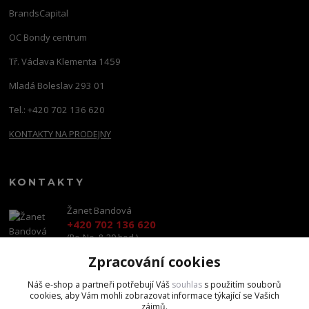
BrandsCapital
OC Bondy centrum
Tř. Václava Klementa 1459
Mladá Boleslav 293 01
Tel.: +420 702 136 620
KONTAKTY NA PRODEJNY
KONTAKTY
Žanet Bandová
+420 702 136 620
(Po-Ne, 8-20 hod.)
Zpracování cookies
shop@brandscapital.cz
Náš e-shop a partneři potřebují Váš
souhlas
s použitím souborů
cookies, aby Vám mohli zobrazovat informace týkající se Vašich
zájmů.