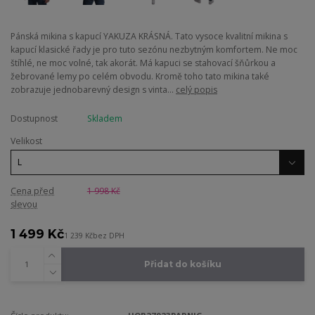
Pánská mikina s kapucí YAKUZA KRÁSNÁ. Tato vysoce kvalitní mikina s
kapucí klasické řady je pro tuto sezónu nezbytným komfortem. Ne moc
štíhlé, ne moc volné, tak akorát. Má kapuci se stahovací šňůrkou a
žebrované lemy po celém obvodu. Kromě toho tato mikina také
zobrazuje jednobarevný design s vinta...
celý popis
Dostupnost
Skladem
Velikost
Cena před
1 998 Kč
slevou
1 499 Kč
1 239 Kč
bez DPH
Přidat do košíku