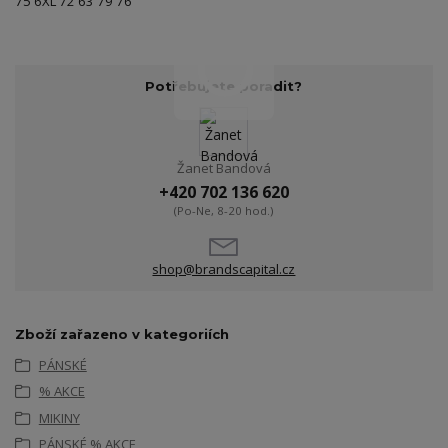
75 6XL 72 63 79 76
Potřebujete poradit?
Žanet Bandová
+420 702 136 620
(Po-Ne, 8-20 hod.)
shop@brandscapital.cz
Zboží zařazeno v kategoriích
PÁNSKÉ
% AKCE
MIKINY
PÁNSKÉ % AKCE