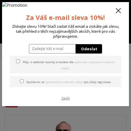
+420 702 136 620
(Po-Ne, 8-20 hod.)
CZK
0
Za Váš e-mail sleva 10%!
0 Kč
Získejte slevu 10%! Stačí zadat Váš email a ziskáte jak slevu,
tak přehled o těch nejzajímavějších akcích, které pro vás
Menu
připravujeme.
Úvod
PÁNSKÉ
MIKINY
Yakuza pánská mikina s kapucí Beautiful
Odeslat
Hoodie parisian/night L
Přeji si odebírat novinky e-mailem dle
podmínek zpracování osobních
údajů
.
Yakuza pánská mikina s
kapucí Beautiful Hoodie
Souhlasím se
zpracováním osobních údajů
pro účely registrace.
parisian/night L
Zavřít
Akce