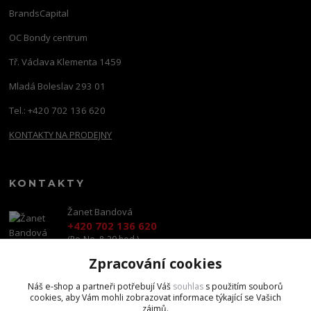
BrandsCapital
OC Bondy centrum
Tř. Václava Klementa 1459
Mladá Boleslav 293 01
Tel.: +420 702 136 620
KONTAKTY NA PRODEJNY
KONTAKTY
Žanet Bandová
+420 702 136 620
(Po-Ne, 8-20 hod.)
Zpracování cookies
shop@brandscapital.cz
Náš e-shop a partneři potřebují Váš
souhlas
s použitím souborů
cookies, aby Vám mohli zobrazovat informace týkající se Vašich
zájmů.