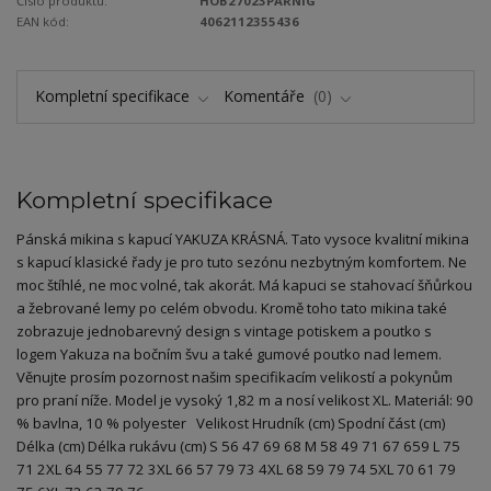
Číslo produktu:
HOB27023PARNIG
EAN kód:
4062112355436
Kompletní specifikace
Komentáře
0
Kompletní specifikace
Pánská mikina s kapucí YAKUZA KRÁSNÁ. Tato vysoce kvalitní mikina
s kapucí klasické řady je pro tuto sezónu nezbytným komfortem. Ne
moc štíhlé, ne moc volné, tak akorát. Má kapuci se stahovací šňůrkou
a žebrované lemy po celém obvodu. Kromě toho tato mikina také
zobrazuje jednobarevný design s vintage potiskem a poutko s
logem Yakuza na bočním švu a také gumové poutko nad lemem.
Věnujte prosím pozornost našim specifikacím velikostí a pokynům
pro praní níže. Model je vysoký 1,82 m a nosí velikost XL. Materiál: 90
% bavlna, 10 % polyester Velikost Hrudník (cm) Spodní část (cm)
Délka (cm) Délka rukávu (cm) S 56 47 69 68 M 58 49 71 67 659 L 75
71 2XL 64 55 77 72 3XL 66 57 79 73 4XL 68 59 79 74 5XL 70 61 79