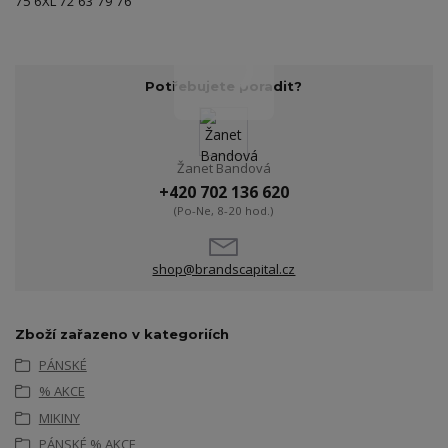
75 6XL 72 63 79 76
Potřebujete poradit?
Žanet Bandová
+420 702 136 620
(Po-Ne, 8-20 hod.)
shop@brandscapital.cz
Zboží zařazeno v kategoriích
PÁNSKÉ
% AKCE
MIKINY
PÁNSKÉ % AKCE