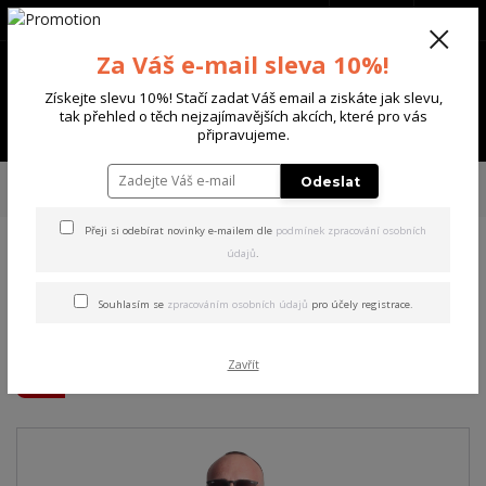
+420 702 136 620
(Po-Ne, 8-20 hod.)
CZK
0
Za Váš e-mail sleva 10%!
0 Kč
Získejte slevu 10%! Stačí zadat Váš email a ziskáte jak slevu,
tak přehled o těch nejzajímavějších akcích, které pro vás
Menu
připravujeme.
Úvod
PÁNSKÉ
MIKINY
Yakuza pánská mikina s kapucí Beautiful
Odeslat
Hoodie parisian/night 6XL
Přeji si odebírat novinky e-mailem dle
podmínek zpracování osobních
údajů
.
Yakuza pánská mikina s
kapucí Beautiful Hoodie
Souhlasím se
zpracováním osobních údajů
pro účely registrace.
parisian/night 6XL
Zavřít
Akce