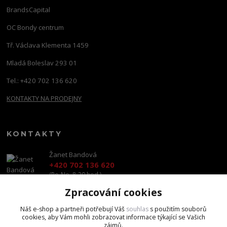
BrandsCapital
OC Bondy centrum
Tř. Václava Klementa 1459
Mladá Boleslav 293 01
Tel.: +420 702 136 620
KONTAKTY NA PRODEJNY
KONTAKTY
Žanet Bandová
+420 702 136 620
(Po-Ne, 8-20 hod.)
Zpracování cookies
shop@brandscapital.cz
Náš e-shop a partneři potřebují Váš
souhlas
s použitím souborů
cookies, aby Vám mohli zobrazovat informace týkající se Vašich
zájmů.