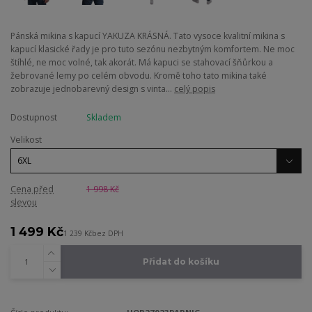
Pánská mikina s kapucí YAKUZA KRÁSNÁ. Tato vysoce kvalitní mikina s
kapucí klasické řady je pro tuto sezónu nezbytným komfortem. Ne moc
štíhlé, ne moc volné, tak akorát. Má kapuci se stahovací šňůrkou a
žebrované lemy po celém obvodu. Kromě toho tato mikina také
zobrazuje jednobarevný design s vinta...
celý popis
Dostupnost
Skladem
Velikost
Cena před
1 998 Kč
slevou
1 499 Kč
1 239 Kč
bez DPH
Přidat do košíku