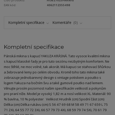
Číslo produktu:
HOB27023PARNIG
EAN kód:
4062112355498
Kompletní specifikace
Komentáře
0
Kompletní specifikace
Pánská mikina s kapucí YAKUZA KRÁSNÁ. Tato vysoce kvalitní mikina
s kapucí klasické řady je pro tuto sezónu nezbytným komfortem. Ne
moc štíhlé, ne moc volné, tak akorát. Má kapuci se stahovací šňůrkou
a žebrované lemy po celém obvodu. Kromě toho tato mikina také
zobrazuje jednobarevný design s vintage potiskem a poutko s
logem Yakuza na bočním švu a také gumové poutko nad lemem.
Věnujte prosím pozornost našim specifikacím velikostí a pokynům
pro praní níže. Model je vysoký 1,82 m a nosí velikost XL. Materiál: 90
% bavlna, 10 % polyester Velikost Hrudník (cm) Spodní část (cm)
Délka (cm) Délka rukávu (cm) S 56 47 69 68 M 58 49 71 67 659 L 75
71 2XL 64 55 77 72 3XL 66 57 79 73 4XL 68 59 79 74 5XL 70 61 79