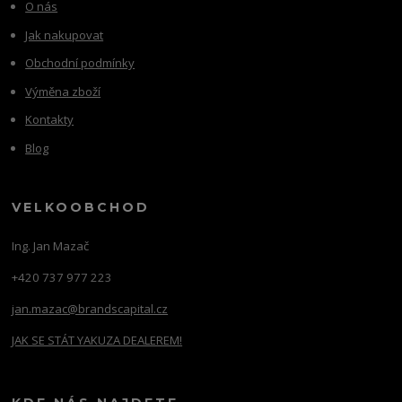
O nás
Jak nakupovat
Obchodní podmínky
Výměna zboží
Kontakty
Blog
VELKOOBCHOD
Ing. Jan Mazač
+420 737 977 223
jan.mazac@brandscapital.cz
JAK SE STÁT YAKUZA DEALEREM!