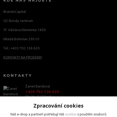
KDE NÁS NAJDETE
BrandsCapital
OC Bondy centrum
Tř. Václava Klementa 1459
Mladá Boleslav 293 01
Tel.: +420 702 136 620
KONTAKTY NA PRODEJNY
KONTAKTY
Žanet Bandová
+420 702 136 620
(Po-Ne, 8-20 hod.)
Zpracování cookies
shop@brandscapital.cz
Náš e-shop a partneři potřebují Váš
souhlas
s použitím souborů