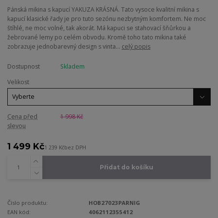
Pánská mikina s kapucí YAKUZA KRÁSNÁ. Tato vysoce kvalitní mikina s
kapucí klasické řady je pro tuto sezónu nezbytným komfortem. Ne moc
štíhlé, ne moc volné, tak akorát. Má kapuci se stahovací šňůrkou a
žebrované lemy po celém obvodu. Kromě toho tato mikina také
zobrazuje jednobarevný design s vinta...
celý popis
Dostupnost
Skladem
Velikost
Cena před
1 998 Kč
slevou
1 499 Kč
1 239 Kč
bez DPH
Přidat do košíku
Číslo produktu:
HOB27023PARNIG
EAN kód:
4062112355412