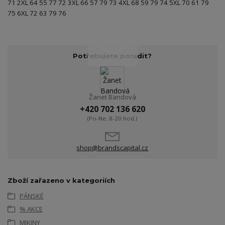
71 2XL 64 55 77 72 3XL 66 57 79 73 4XL 68 59 79 74 5XL 70 61 79
75 6XL 72 63 79 76
Potřebujete poradit?
Žanet Bandová
+420 702 136 620
(Po-Ne, 8-20 hod.)
shop@brandscapital.cz
Zboží zařazeno v kategoriích
PÁNSKÉ
% AKCE
MIKINY