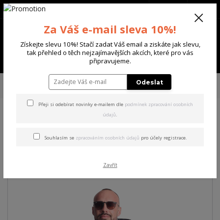
+420 702 136 620
(Po-Ne, 8-20 hod.)
CZK
0
Za Váš e-mail sleva 10%!
0 Kč
Získejte slevu 10%! Stačí zadat Váš email a ziskáte jak slevu,
tak přehled o těch nejzajímavějších akcích, které pro vás
Menu
připravujeme.
Úvod
PÁNSKÉ
MIKINY
Yakuza pánská mikina s kapucí Beautiful
Odeslat
Hoodie
Přeji si odebírat novinky e-mailem dle
podmínek zpracování osobních
údajů
.
Yakuza pánská mikina s
kapucí Beautiful Hoodie
Souhlasím se
zpracováním osobních údajů
pro účely registrace.
Akce
Zavřít