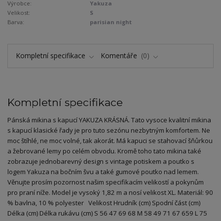
Výrobce:
Yakuza
Velikost:
S
Barva:
parisian night
Kompletní specifikace
Komentáře
0
Kompletní specifikace
Pánská mikina s kapucí YAKUZA KRÁSNÁ. Tato vysoce kvalitní mikina
s kapucí klasické řady je pro tuto sezónu nezbytným komfortem. Ne
moc štíhlé, ne moc volné, tak akorát. Má kapuci se stahovací šňůrkou
a žebrované lemy po celém obvodu. Kromě toho tato mikina také
zobrazuje jednobarevný design s vintage potiskem a poutko s
logem Yakuza na bočním švu a také gumové poutko nad lemem.
Věnujte prosím pozornost našim specifikacím velikostí a pokynům
pro praní níže. Model je vysoký 1,82 m a nosí velikost XL. Materiál: 90
% bavlna, 10 % polyester Velikost Hrudník (cm) Spodní část (cm)
Délka (cm) Délka rukávu (cm) S 56 47 69 68 M 58 49 71 67 659 L 75