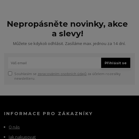
Nepropásněte novinky, akce
a slevy!
Můžete se kdykoli odhlásit. Zasíláme max. jednou za 14 dní.
Přihlásit se
Souhlasím se
zpracováním osobních údajů
za účelem rozesílky
newsletteru.
INFORMACE PRO ZÁKAZNÍKY
O nás
Jak nakupovat