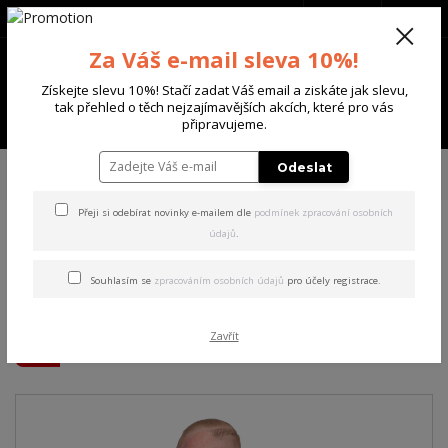
+420 702 136 620
(Po-Ne, 8-20 hod.)
CZK
0
Za Váš e-mail sleva 10%!
0 Kč
Získejte slevu 10%! Stačí zadat Váš email a ziskáte jak slevu,
tak přehled o těch nejzajímavějších akcích, které pro vás
Menu
připravujeme.
Úvod
PÁNSKÉ
MIKINY
Yakuza pánská mikina s kapucí Battlefield
Odeslat
Hoodie mallard/blue 4XL
Přeji si odebírat novinky e-mailem dle
podmínek zpracování osobních
údajů
.
Yakuza pánská mikina s
kapucí Battlefield Hoodie
Souhlasím se
zpracováním osobních údajů
pro účely registrace.
mallard/blue 4XL
Zavřít
Akce