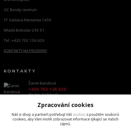
OC Bondy centrum
Tř. Václava Klementa 1459
Mladá Boleslav 293 01
Tel.: +420 702 136 620
KONTAKTY NA PRODEJNY
KONTAKTY
Žanet Bandová
+420 702 136 620
(Po-Ne, 8-20 hod.)
Zpracování cookies
shop@brandscapital.cz
Náš e-shop a partneři potřebují Váš
souhlas
s použitím souborů
cookies, aby Vám mohli zobrazovat informace týkající se Vašich
zájmů.