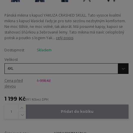
Pánská mikina s kapucí YAKUZA CRASHED SKULL. Tato vysoce kvalitní
mikina s kapucí klasické řady je pro tuto sezónu nezbytným komfortem.
Ne moc štíhlé, ne moc volné, tak akorát. Má posuvné kapsy, kapuci se
stahovací šňůrkou a žebrované lemy. Tato mikina má navíc celoplošný
potisk a poutko s logem Yak...
celý popis
Dostupnost
Skladem
Velikost
Cena před
1 998 Kč
slevou
1 199 Kč
991 Kč
bez DPH
Přidat do košíku