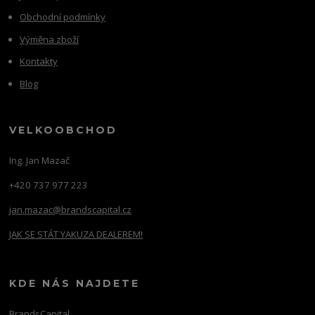
Obchodní podmínky
Výměna zboží
Kontakty
Blog
VELKOOBCHOD
Ing. Jan Mazač
+420 737 977 223
jan.mazac@brandscapital.cz
JAK SE STÁT YAKUZA DEALEREM!
KDE NÁS NAJDETE
BrandsCapital