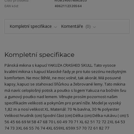
Číslo produktu:
HOB24007MALBLU
EAN kód:
4062112320564
Kompletní specifikace
Komentáře
0
Kompletní specifikace
Pánská mikina s kapucí YAKUZA CRASHED SKULL. Tato vysoce
kvalitní mikina s kapucí klasické řady je pro tuto sezónu nezbytným
komfortem. Ne moc štíhlé, ne moc volné, tak akorát. Má posuvné
kapsy, kapuci se stahovací šňůrkou a žebrované lemy. Tato mikina
má navíc celoplošný potisk a poutko s logem Yakuza na bočním švu
a gumový poutko nad lemem. Věnujte prosím pozornost našim
specifikacím velikosti a pokynům pro praní níže. Model je vysoký
1,82 m a nosí velikost XL. Materiál: 70 % bavlna, 30 % polyester
Velikost hrudník (cm) Spodní část (cm) Délka (cm) Délka rukávu ( cm) S
56 45 66 69 M 58 47 68 70 L 60 49 70 71 XL 62 51 72 72 2XL 64 53
74 73 3XL 66 55 76 74 4XL 659XL 659X 57 70 72 61 82 77