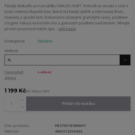
Pánský skákadlo pro posádku YAKUZA HURT. Pohodlí se snoubí s cool s
touto mikinou klasické linie, která má kulatý výstřih a žebrovaný límec,
manžety a spodní lem. Dokončeno úžasnými grafickými vzory, poutkem
s logem Yakuza na bočním švu a gumovým poutkem nad lemem. Věnujte
prosím pozornost našim spe...
celý popis
Dostupnost
Skladem
Velikost
Cena před
1 498 Kč
slevou
1 199 Kč
991 Kč
bez DPH
Přidat do košíku
Číslo produktu:
PB27031BONWHT
EAN kód:
4062112356402