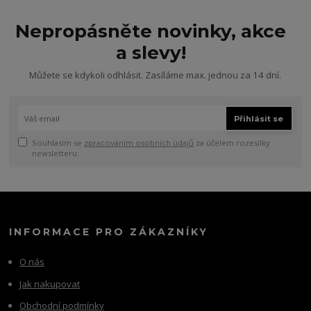
Nepropásněte novinky, akce
a slevy!
Můžete se kdykoli odhlásit. Zasíláme max. jednou za 14 dní.
Přihlásit se
Souhlasím se
zpracováním osobních údajů
za účelem rozesílky
newsletteru.
INFORMACE PRO ZÁKAZNÍKY
O nás
Jak nakupovat
Obchodní podmínky