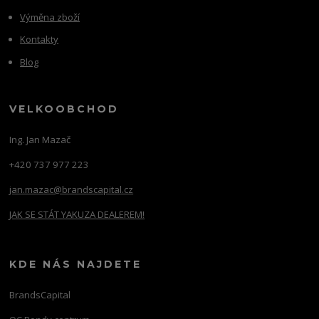
Výměna zboží
Kontakty
Blog
VELKOOBCHOD
Ing. Jan Mazač
+420 737 977 223
jan.mazac@brandscapital.cz
JAK SE STÁT YAKUZA DEALEREM!
KDE NÁS NAJDETE
BrandsCapital