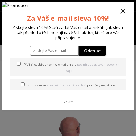
+420 702 136 620
(Po-Ne, 8-20 hod.)
CZK
0
Za Váš e-mail sleva 10%!
0 Kč
Získejte slevu 10%! Stačí zadat Váš email a ziskáte jak slevu,
tak přehled o těch nejzajímavějších akcích, které pro vás
Menu
připravujeme.
Úvod
PÁNSKÉ
MIKINY
Yakuza pánská mikina Hurt Sweatshirt
Odeslat
bone/white XL
Přeji si odebírat novinky e-mailem dle
podmínek zpracování osobních
údajů
.
Yakuza pánská mikina Hurt
Sweatshirt bone/white XL
Souhlasím se
zpracováním osobních údajů
pro účely registrace.
Akce
Zavřít