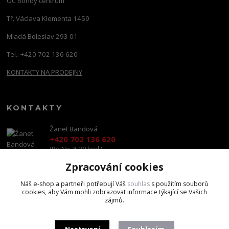
OC Bondy centrum
Tř. Václava Klementa 1459
Mladá Boleslav 293 01
Tel.: +420 702 136 620
KONTAKTY NA PRODEJNY
KONTAKTY
Žanet Bandová
+420 702 136 620
(Po-Ne, 8-20 hod.)
Zpracování cookies
shop@brandscapital.cz
Náš e-shop a partneři potřebují Váš
souhlas
s použitím souborů
cookies, aby Vám mohli zobrazovat informace týkající se Vašich
zájmů.