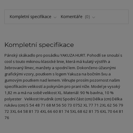
Kompletní specifikace
Komentáře
0
Kompletní specifikace
Pánský skákadlo pro posádku YAKUZA HURT. Pohodlí se snoubí s
cool s touto mikinou klasické linie, která má kulatý výstřih a
žebrovaný límec, manžety a spodní lem. Dokončeno úžasnými
grafickými vzory, poutkem s logem Yakuza na bočním švu a
gumovým poutkem nad lemem. Věnujte prosím pozornost našim
specifikacím velikostí a pokynům pro praní níže. Model je vysoký
1,82 m a má na sobě velikost XL. Materiál: 90 % bavlna, 10 %
polyester Velikost Hrudník (cm) Spodní část (cm) Délka (cm) Délka
rukávu (cm) S 54 48 71 68 M 56 50 73 0752 XL 77 71 2XL 62 56 79
72 3XL 64 58 81 73 4XL 66 60 81 74 5XL 68 62 81 75 6XL 70 64 81
76