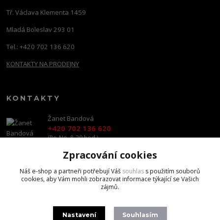
Tř. Václava Klementa 1459
Mladá Boleslav 293 01
Tel.: +420 702 136 620
KONTAKTY NA PRODEJNY
KONTAKTY
Žanet Bandová
+420 702 136 620
(Po-Ne, 8-20 hod.)
Zpracování cookies
shop@brandscapital.cz
Náš e-shop a partneři potřebují Váš
souhlas
s použitím souborů
cookies, aby Vám mohli zobrazovat informace týkající se Vašich
zájmů.
Nastavení
Souhlasím