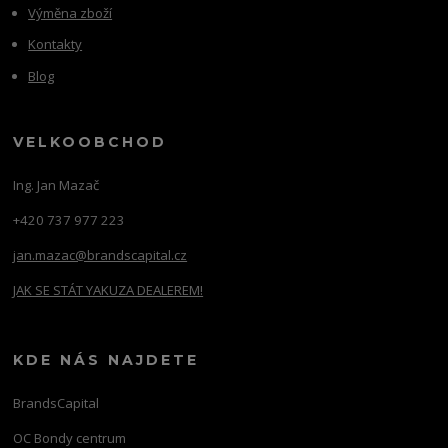
Výměna zboží
Kontakty
Blog
VELKOOBCHOD
Ing. Jan Mazač
+420 737 977 223
jan.mazac@brandscapital.cz
JAK SE STÁT YAKUZA DEALEREM!
KDE NÁS NAJDETE
BrandsCapital
OC Bondy centrum