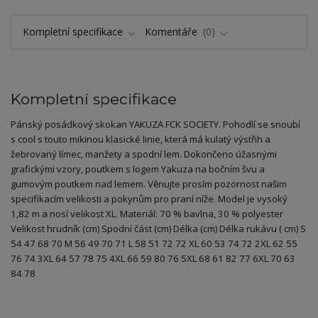
Kompletní specifikace
Komentáře
0
Kompletní specifikace
Pánský posádkový skokan YAKUZA FCK SOCIETY. Pohodlí se snoubí
s cool s touto mikinou klasické linie, která má kulatý výstřih a
žebrovaný límec, manžety a spodní lem. Dokončeno úžasnými
grafickými vzory, poutkem s logem Yakuza na bočním švu a
gumovým poutkem nad lemem. Věnujte prosím pozornost našim
specifikacím velikosti a pokynům pro praní níže. Model je vysoký
1,82 m a nosí velikost XL. Materiál: 70 % bavlna, 30 % polyester
Velikost hrudník (cm) Spodní část (cm) Délka (cm) Délka rukávu ( cm) S
54 47 68 70 M 56 49 70 71 L 58 51 72 72 XL 60 53 74 72 2XL 62 55
76 74 3XL 64 57 78 75 4XL 66 59 80 76 5XL 68 61 82 77 6XL 70 63
84 78