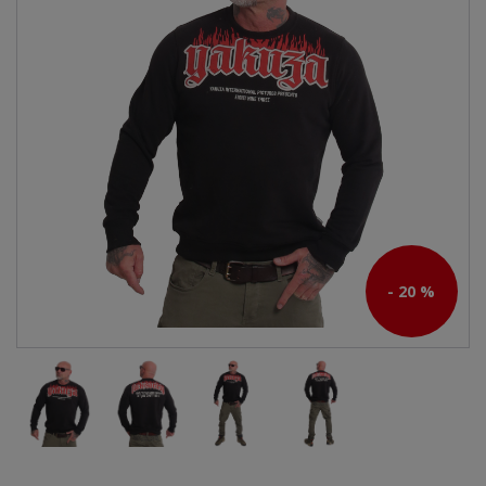
- 20 %