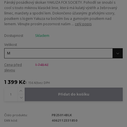
Pánský posádkový skokan YAKUZA FCK SOCIETY. Pohodlí se snoubí s
cool s touto mikinou klasické linie, která má kulatý výstřih a žebrovaný
límec, manžety a spodní lem. Dokončeno úžasnými grafickými vzory,
poutkem s logem Yakuza na bočním švu a gumovým poutkem nad
lemem. Věnujte prosím pozornost našim ...
celý popis
Dostupnost
Skladem
Velikost
Cena před
1 748 Kč
slevou
1 399 Kč
1 156 Kč
bez DPH
Přidat do košíku
Číslo produktu:
PB25014BLK
EAN kód:
4062112331850