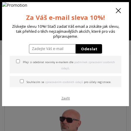
+420 702 136 620
(Po-Ne, 8-20 hod.)
CZK
0
Za Váš e-mail sleva 10%!
0 Kč
Získejte slevu 10%! Stačí zadat Váš email a ziskáte jak slevu,
Menu
tak přehled o těch nejzajímavějších akcích, které pro vás
připravujeme.
Úvod
PÁNSKÉ
MIKINY
Yakuza pánská mikina Fck Society Sweatshirt
Odeslat
black M
Přeji si odebírat novinky e-mailem dle
podmínek zpracování osobních
údajů
.
Yakuza pánská mikina Fck
Society Sweatshirt black M
Souhlasím se
zpracováním osobních údajů
pro účely registrace.
Akce
Zavřít