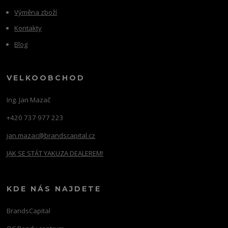
Výměna zboží
Kontakty
Blog
VELKOOBCHOD
Ing. Jan Mazač
+420 737 977 223
jan.mazac@brandscapital.cz
JAK SE STÁT YAKUZA DEALEREM!
KDE NÁS NAJDETE
BrandsCapital