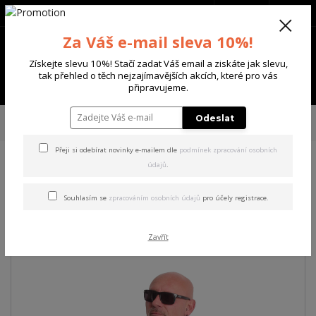
+420 702 136 620
(Po-Ne, 8-20 hod.)
CZK
0
Za Váš e-mail sleva 10%!
0 Kč
Získejte slevu 10%! Stačí zadat Váš email a ziskáte jak slevu,
tak přehled o těch nejzajímavějších akcích, které pro vás
Menu
připravujeme.
Úvod
PÁNSKÉ
MIKINY
Yakuza pánská mikina Fck Society Sweatshirt
Odeslat
black 5XL
Přeji si odebírat novinky e-mailem dle
podmínek zpracování osobních
údajů
.
Yakuza pánská mikina Fck
Society Sweatshirt black 5XL
Souhlasím se
zpracováním osobních údajů
pro účely registrace.
Akce
Zavřít