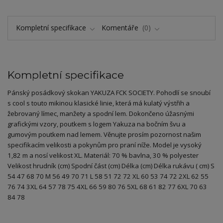
Kompletní specifikace
Komentáře
0
Kompletní specifikace
Pánský posádkový skokan YAKUZA FCK SOCIETY. Pohodlí se snoubí
s cool s touto mikinou klasické linie, která má kulatý výstřih a
žebrovaný límec, manžety a spodní lem. Dokončeno úžasnými
grafickými vzory, poutkem s logem Yakuza na bočním švu a
gumovým poutkem nad lemem. Věnujte prosím pozornost našim
specifikacím velikosti a pokynům pro praní níže. Model je vysoký
1,82 m a nosí velikost XL. Materiál: 70 % bavlna, 30 % polyester
Velikost hrudník (cm) Spodní část (cm) Délka (cm) Délka rukávu ( cm) S
54 47 68 70 M 56 49 70 71 L 58 51 72 72 XL 60 53 74 72 2XL 62 55
76 74 3XL 64 57 78 75 4XL 66 59 80 76 5XL 68 61 82 77 6XL 70 63
84 78