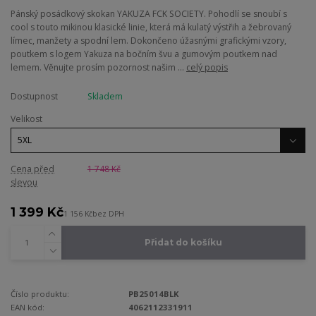
Pánský posádkový skokan YAKUZA FCK SOCIETY. Pohodlí se snoubí s
cool s touto mikinou klasické linie, která má kulatý výstřih a žebrovaný
límec, manžety a spodní lem. Dokončeno úžasnými grafickými vzory,
poutkem s logem Yakuza na bočním švu a gumovým poutkem nad
lemem. Věnujte prosím pozornost našim ...
celý popis
Dostupnost
Skladem
Velikost
Cena před
1 748 Kč
slevou
1 399 Kč
1 156 Kč
bez DPH
Přidat do košíku
Číslo produktu:
PB25014BLK
EAN kód:
4062112331911