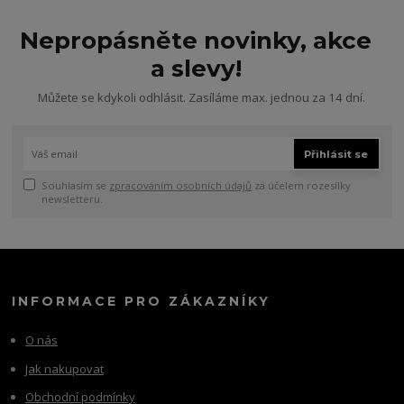
Nepropásněte novinky, akce
a slevy!
Můžete se kdykoli odhlásit. Zasíláme max. jednou za 14 dní.
Přihlásit se
Souhlasím se
zpracováním osobních údajů
za účelem rozesílky
newsletteru.
INFORMACE PRO ZÁKAZNÍKY
O nás
Jak nakupovat
Obchodní podmínky