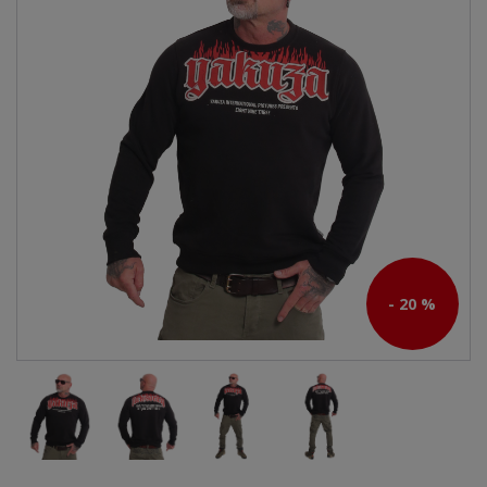
- 20 %