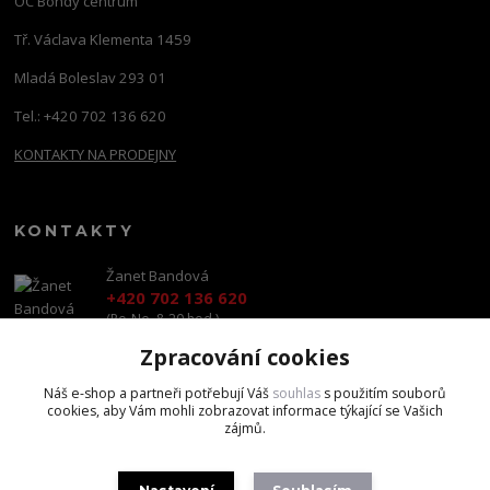
OC Bondy centrum
Tř. Václava Klementa 1459
Mladá Boleslav 293 01
Tel.: +420 702 136 620
KONTAKTY NA PRODEJNY
KONTAKTY
Žanet Bandová
+420 702 136 620
(Po-Ne, 8-20 hod.)
Zpracování cookies
shop@brandscapital.cz
Náš e-shop a partneři potřebují Váš
souhlas
s použitím souborů
cookies, aby Vám mohli zobrazovat informace týkající se Vašich
zájmů.