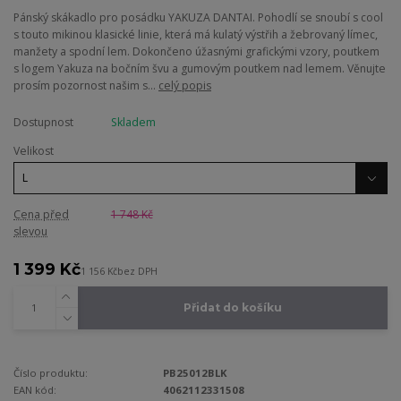
Pánský skákadlo pro posádku YAKUZA DANTAI. Pohodlí se snoubí s cool
s touto mikinou klasické linie, která má kulatý výstřih a žebrovaný límec,
manžety a spodní lem. Dokončeno úžasnými grafickými vzory, poutkem
s logem Yakuza na bočním švu a gumovým poutkem nad lemem. Věnujte
prosím pozornost našim s...
celý popis
Dostupnost
Skladem
Velikost
Cena před
1 748 Kč
slevou
1 399 Kč
1 156 Kč
bez DPH
Přidat do košíku
Číslo produktu:
PB25012BLK
EAN kód:
4062112331508