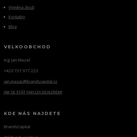
Výměna zboží
Kontakty
Blog
VELKOOBCHOD
Ing. Jan Mazač
+420 737 977 223
jan.mazac@brandscapital.cz
JAK SE STÁT YAKUZA DEALEREM!
KDE NÁS NAJDETE
BrandsCapital