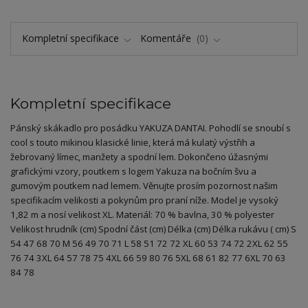
Kompletní specifikace
Komentáře
0
Kompletní specifikace
Pánský skákadlo pro posádku YAKUZA DANTAI. Pohodlí se snoubí s
cool s touto mikinou klasické linie, která má kulatý výstřih a
žebrovaný límec, manžety a spodní lem. Dokončeno úžasnými
grafickými vzory, poutkem s logem Yakuza na bočním švu a
gumovým poutkem nad lemem. Věnujte prosím pozornost našim
specifikacím velikosti a pokynům pro praní níže. Model je vysoký
1,82 m a nosí velikost XL. Materiál: 70 % bavlna, 30 % polyester
Velikost hrudník (cm) Spodní část (cm) Délka (cm) Délka rukávu ( cm) S
54 47 68 70 M 56 49 70 71 L 58 51 72 72 XL 60 53 74 72 2XL 62 55
76 74 3XL 64 57 78 75 4XL 66 59 80 76 5XL 68 61 82 77 6XL 70 63
84 78