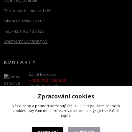
OC Bondy centrum
Tř. Václava Klementa 1459
Mladá Boleslav 293 01
Tel.: +420 702 136 620
KONTAKTY NA PRODEJNY
KONTAKTY
Žanet Bandová
+420 702 136 620
(Po-Ne, 8-20 hod.)
Zpracování cookies
shop@brandscapital.cz
Náš e-shop a partneři potřebují Váš
souhlas
s použitím souborů
cookies, aby Vám mohli zobrazovat informace týkající se Vašich
zájmů.