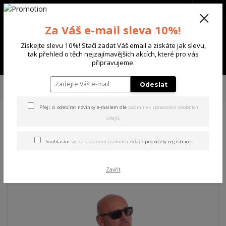
+420 702 136 620
(Po-Ne, 8-20 hod.)
CZK
0
Za Váš e-mail sleva 10%!
0 Kč
Získejte slevu 10%! Stačí zadat Váš email a ziskáte jak slevu,
tak přehled o těch nejzajímavějších akcích, které pro vás
Menu
připravujeme.
Úvod
PÁNSKÉ
MIKINY
Yakuza pánská mikina Dantai Sweatshirt black
Odeslat
L
Přeji si odebírat novinky e-mailem dle
podmínek zpracování osobních
údajů
.
Yakuza pánská mikina Dantai
Sweatshirt black L
Souhlasím se
zpracováním osobních údajů
pro účely registrace.
Akce
Zavřít