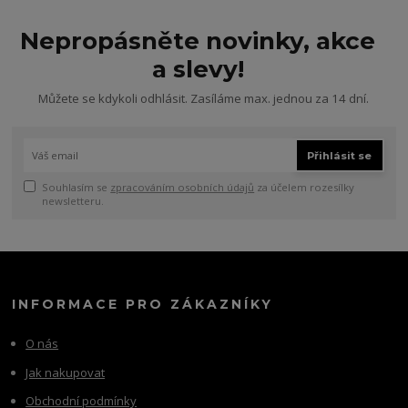
Nepropásněte novinky, akce
a slevy!
Můžete se kdykoli odhlásit. Zasíláme max. jednou za 14 dní.
Přihlásit se
Souhlasím se
zpracováním osobních údajů
za účelem rozesílky
newsletteru.
INFORMACE PRO ZÁKAZNÍKY
O nás
Jak nakupovat
Obchodní podmínky