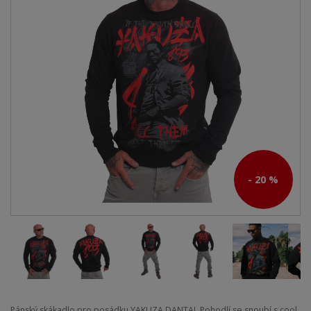
- 20 %
Pánský skákadlo pro posádku YAKUZA DANTAI. Pohodlí se snoubí s cool