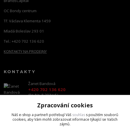
BrandsCapital
OC Bondy centrum
Tř. Václava Klementa 1459
Mladá Boleslav 293 01
Tel.: +420 702 136 620
KONTAKTY NA PRODEJNY
KONTAKTY
Žanet Bandová
+420 702 136 620
(Po-Ne, 8-20 hod.)
Zpracování cookies
shop@brandscapital.cz
Náš e-shop a partneři potřebují Váš
souhlas
s použitím souborů
cookies, aby Vám mohli zobrazovat informace týkající se Vašich
zájmů.