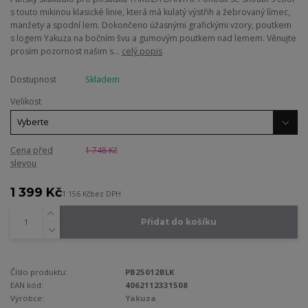
s touto mikinou klasické linie, která má kulatý výstřih a žebrovaný límec,
manžety a spodní lem. Dokončeno úžasnými grafickými vzory, poutkem
s logem Yakuza na bočním švu a gumovým poutkem nad lemem. Věnujte
prosím pozornost našim s...
celý popis
Dostupnost
Skladem
Velikost
Cena před
1 748 Kč
slevou
1 399 Kč
1 156 Kč
bez DPH
Přidat do košíku
Číslo produktu:
PB25012BLK
EAN kód:
4062112331508
Výrobce:
Yakuza