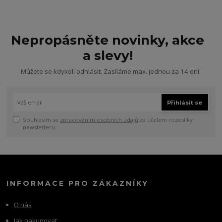
Nepropásněte novinky, akce
a slevy!
Můžete se kdykoli odhlásit. Zasíláme max. jednou za 14 dní.
Přihlásit se
Souhlasím se
zpracováním osobních údajů
za účelem rozesílky
newsletteru.
INFORMACE PRO ZÁKAZNÍKY
O nás
Jak nakupovat