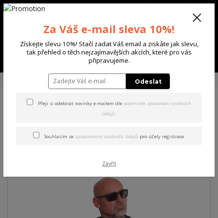
+420 702 136 620
(Po-Ne, 8-20 hod.)
CZK
0
Za Váš e-mail sleva 10%!
0 Kč
Získejte slevu 10%! Stačí zadat Váš email a ziskáte jak slevu,
tak přehled o těch nejzajímavějších akcích, které pro vás
Menu
připravujeme.
Úvod
PÁNSKÉ
MIKINY
Yakuza pánská mikina Dantai Sweatshirt
Odeslat
Přeji si odebírat novinky e-mailem dle
podmínek zpracování osobních
Yakuza pánská mikina Dantai
údajů
.
Sweatshirt
Souhlasím se
zpracováním osobních údajů
pro účely registrace.
Akce
Zavřít