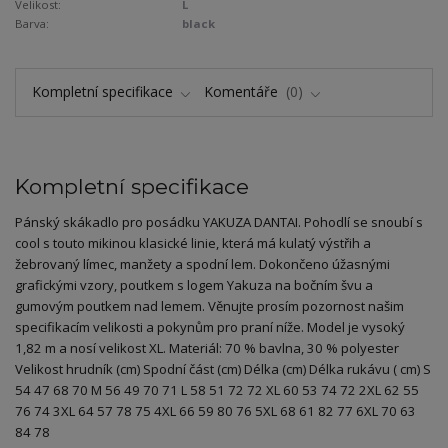
Velikost:
L
Barva:
black
Kompletní specifikace
Komentáře
0
Kompletní specifikace
Pánský skákadlo pro posádku YAKUZA DANTAI. Pohodlí se snoubí s
cool s touto mikinou klasické linie, která má kulatý výstřih a
žebrovaný límec, manžety a spodní lem. Dokončeno úžasnými
grafickými vzory, poutkem s logem Yakuza na bočním švu a
gumovým poutkem nad lemem. Věnujte prosím pozornost našim
specifikacím velikosti a pokynům pro praní níže. Model je vysoký
1,82 m a nosí velikost XL. Materiál: 70 % bavlna, 30 % polyester
Velikost hrudník (cm) Spodní část (cm) Délka (cm) Délka rukávu ( cm) S
54 47 68 70 M 56 49 70 71 L 58 51 72 72 XL 60 53 74 72 2XL 62 55
76 74 3XL 64 57 78 75 4XL 66 59 80 76 5XL 68 61 82 77 6XL 70 63
84 78