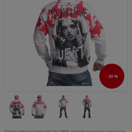
- 20 %
Pánský skákací můstek YAKUZA CARNE. Pohodlí se snoubí s cool s touto