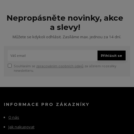
Nepropásněte novinky, akce
a slevy!
Můžete se kdykoli odhlásit. Zasíláme max. jednou za 14 dní.
Přihlásit se
Souhlasím se
zpracováním osobních údajů
za účelem rozesílky
newsletteru.
INFORMACE PRO ZÁKAZNÍKY
O nás
Jak nakupovat