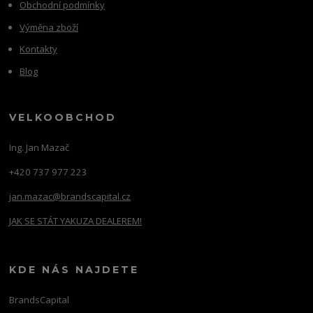
Obchodní podmínky
Výměna zboží
Kontakty
Blog
VELKOOBCHOD
Ing. Jan Mazač
+420 737 977 223
jan.mazac@brandscapital.cz
JAK SE STÁT YAKUZA DEALEREM!
KDE NÁS NAJDETE
BrandsCapital