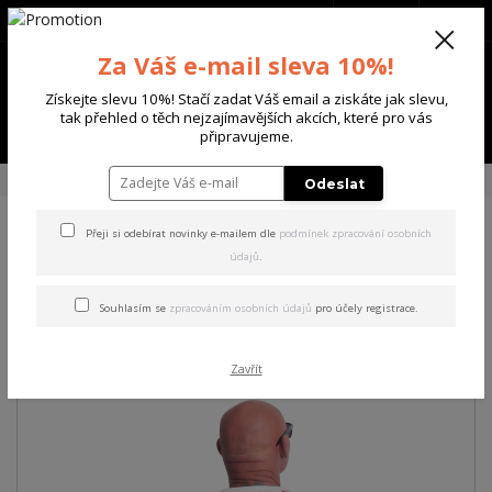
+420 702 136 620
(Po-Ne, 8-20 hod.)
CZK
0
Za Váš e-mail sleva 10%!
0 Kč
Získejte slevu 10%! Stačí zadat Váš email a ziskáte jak slevu,
tak přehled o těch nejzajímavějších akcích, které pro vás
Menu
připravujeme.
Úvod
PÁNSKÉ
MIKINY
Yakuza pánská mikina Carne Sweatshirt
Odeslat
Přeji si odebírat novinky e-mailem dle
podmínek zpracování osobních
Yakuza pánská mikina Carne
údajů
.
Sweatshirt
Souhlasím se
zpracováním osobních údajů
pro účely registrace.
Akce
Zavřít