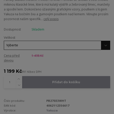
mikinou klasické linie, která má kulatý výstřih a žebrovaný límec, manžety
a spodní lem. Dokončeno úžasnými grafickými vzory, poutkem s logem
Yakuza na bočním švu a gumovým poutkem nad lemem. Věnujte prosím
pozornost našim specifik...
celý popis
Dostupnost
Skladem
Velikost
Cena před
1 498 Kč
slevou
1 199 Kč
991 Kč
bez DPH
Přidat do košíku
Číslo produktu:
PB27033WHT
EAN kód:
4062112356617
Výrobce:
Yakuza