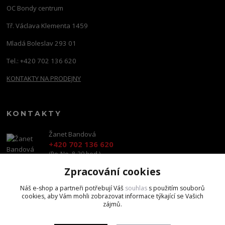
OC Bondy centrum
Tř. Václava Klementa 1459
Mladá Boleslav 293 01
Tel.: +420 702 136 620
KONTAKTY NA PRODEJNY
KONTAKTY
Žanet Bandová
+420 702 136 620
(Po-Ne, 8-20 hod.)
Zpracování cookies
shop@brandscapital.cz
Náš e-shop a partneři potřebují Váš
souhlas
s použitím souborů
cookies, aby Vám mohli zobrazovat informace týkající se Vašich
zájmů.