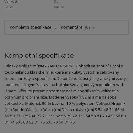
Velikost:
XL
Barva:
white
Kompletní specifikace
Komentáře
0
Kompletní specifikace
Pánský skákací můstek YAKUZA CARNE. Pohodlí se snoubí s cool s
touto mikinou klasické linie, která má kulatý výstřih a žebrovaný
límec, manžety a spodní lem. Dokončeno úžasnými grafickými vzory,
poutkem s logem Yakuza na bočním švu a gumovým poutkem nad
lemem. Věnujte prosím pozornost našim specifikacím velikostí a
pokynům pro praní níže. Model je vysoký 1,82 m a má na sobě
velikost XL. Materiál: 90 % bavlna, 10 % polyester Velikost Hrudník
(cm) Spodní část (cm) Délka (cm) Délka rukávu (cm) S 54 48 71 68 M
56 50 73 0752 XL 77 71 2XL 62 56 79 72 3XL 64 58 81 73 4XL 66 60
81 74 5XL 68 62 81 75 6XL 70 64 81 76