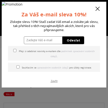
+420 702 136 620
(Po-Ne, 8-20 hod.)
CZK
0
Za Váš e-mail sleva 10%!
0 Kč
Získejte slevu 10%! Stačí zadat Váš email a ziskáte jak slevu,
tak přehled o těch nejzajímavějších akcích, které pro vás
Menu
připravujeme.
Úvod
DÁMSKÉ
TRIČKA DLOUHÝ RUKÁV
Yakuza dámské tričko s
Odeslat
dlouhým rukávem Nun Urban Longsleeve T-Shirt mottled/anthracite L
Přeji si odebírat novinky e-mailem dle
podmínek zpracování osobních
údajů
.
Yakuza dámské tričko s
dlouhým rukávem Nun
Souhlasím se
zpracováním osobních údajů
pro účely registrace.
Urban Longsleeve T-Shirt
Zavřít
mottled/anthracite L
Akce