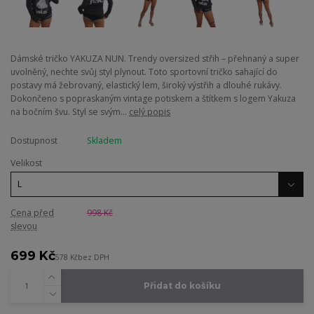
Dámské tričko YAKUZA NUN. Trendy oversized střih – přehnaný a super
uvolněný, nechte svůj styl plynout. Toto sportovní tričko sahající do
postavy má žebrovaný, elastický lem, široký výstřih a dlouhé rukávy.
Dokončeno s popraskaným vintage potiskem a štítkem s logem Yakuza
na bočním švu. Styl se svým...
celý popis
Dostupnost
Skladem
Velikost
Cena před
998 Kč
slevou
699 Kč
578 Kč
bez DPH
Přidat do košíku