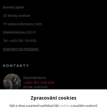
BrandsCapital
OC Bondy centrum
Tř. Václava Klementa 1459
Mladá Boleslav 293 01
Tel.: +420 702 136 620
KONTAKTY NA PRODEJNY
KONTAKTY
Žanet Bandová
+420 702 136 620
(Po-Ne, 8-20 hod.)
Zpracování cookies
shop@brandscapital.cz
Náš e-shop a partneři potřebují Váš
souhlas
s použitím souborů