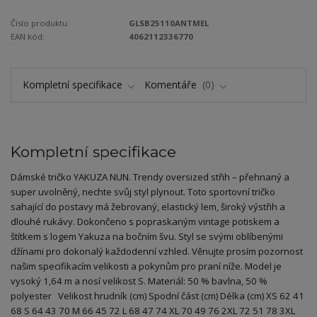
Číslo produktu:
GLSB25110ANTMEL
EAN kód:
4062112336770
Kompletní specifikace
Komentáře
0
Kompletní specifikace
Dámské tričko YAKUZA NUN. Trendy oversized střih – přehnaný a
super uvolněný, nechte svůj styl plynout. Toto sportovní tričko
sahající do postavy má žebrovaný, elastický lem, široký výstřih a
dlouhé rukávy. Dokončeno s popraskaným vintage potiskem a
štítkem s logem Yakuza na bočním švu. Styl se svými oblíbenými
džínami pro dokonalý každodenní vzhled. Věnujte prosím pozornost
našim specifikacím velikosti a pokynům pro praní níže. Model je
vysoký 1,64 m a nosí velikost S. Materiál: 50 % bavlna, 50 %
polyester Velikost hrudník (cm) Spodní část (cm) Délka (cm) XS 62 41
68 S 64 43 70 M 66 45 72 L 68 47 74 XL 70 49 76 2XL 72 51 78 3XL