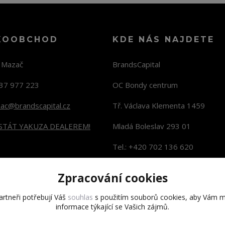
KOOBCHOD
KDE NÁS NAJDETE
n Mazač
BrandsCapital
37 977 223
OC Bondy centrum
zac@brandscapital.cz
Tř. Václava Klementa 1459
 STÁT YAKUZA DEALEREM!
Mladá Boleslav 293 01
Tel.: +420 702 136 620
KONTAKTY NA PRODEJNY
Zpracování cookies
rtneři potřebují Váš
souhlas
s použitím souborů cookies, aby Vám m
informace týkající se Vašich zájmů.