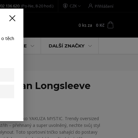
02 136 620
(Po-Ne, 8-20 hod.)
CZK
Přihlášení
0
ks
za
0 Kč
t
 o těch
% AKCE
DALŠÍ ZNAČKY
led/black S
c Urban Longsleeve
Dámské tričko YAKUZA MYSTIC. Trendy oversized
střih – přehnaný a super uvolněný, nechte svůj styl
plynout. Toto sportovní tričko sahající do postavy