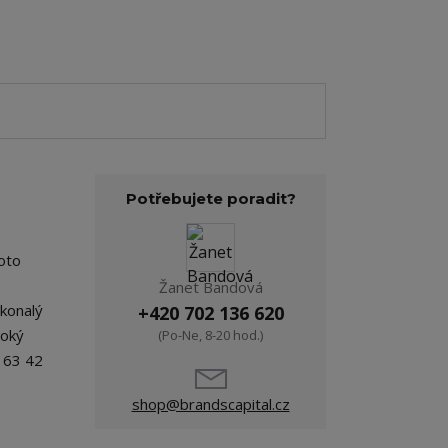
Potřebujete poradit?
oto
Žanet Bandová
konalý
+420 702 136 620
soký
(Po-Ne, 8-20 hod.)
S 63 42
shop@brandscapital.cz