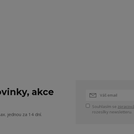
vinky, akce
Souhlasím se
zpracová
rozesílky newsletteru.
ax. jednou za 14 dní.