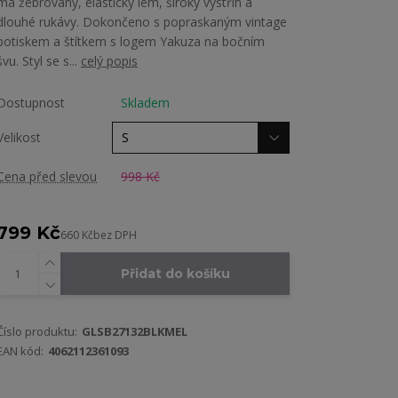
má žebrovaný, elastický lem, široký výstřih a
dlouhé rukávy. Dokončeno s popraskaným vintage
potiskem a štítkem s logem Yakuza na bočním
švu. Styl se s...
celý popis
Dostupnost
Skladem
Velikost
Cena před slevou
998 Kč
799 Kč
660 Kč
bez DPH
Přidat do košíku
Číslo produktu:
GLSB27132BLKMEL
EAN kód:
4062112361093