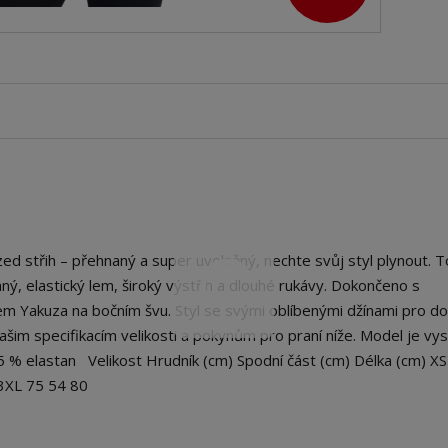
 střih – přehnaný a super uvolněný, nechte svůj styl plynout. T
ný, elastický lem, široký výstřih a dlouhé rukávy. Dokončeno s
m Yakuza na bočním švu. Styl se svými oblíbenými džínami pro do
šim specifikacím velikosti a pokynům pro praní níže. Model je vy
, 5 % elastan Velikost Hrudník (cm) Spodní část (cm) Délka (cm) X
 3XL 75 54 80