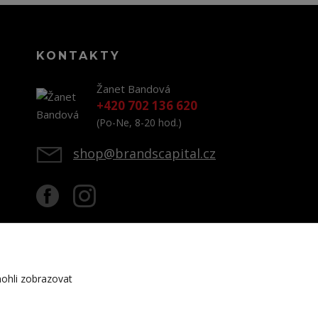
KONTAKTY
Žanet Bandová
+420 702 136 620
(Po-Ne, 8-20 hod.)
shop@brandscapital.cz
ohli zobrazovat