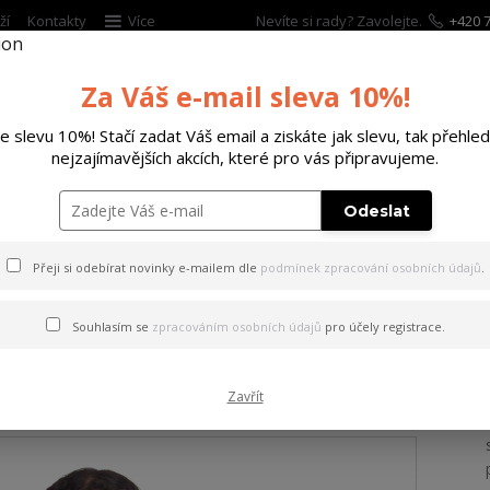
ží
Kontakty
Více
Nevíte si rady? Zavolejte.
+420 7
Za Váš e-mail sleva 10%!
Hleda
te slevu 10%! Stačí zadat Váš email a ziskáte jak slevu, tak přehled
nejzajímavějších akcích, které pro vás připravujeme.
ĚTSKÉ
DOPLŇKY
DÁRKOVÉ POUKAZY
Odeslat
a dámské tričko s dlouhým rukávem Mystic Urban Longsleeve T-Shirt mott
Přeji si odebírat novinky e-mailem dle
podmínek zpracování osobních údajů
.
ko s dlouhým rukávem Mysti
Souhlasím se
zpracováním osobních údajů
pro účely registrace.
k S
Zavřít