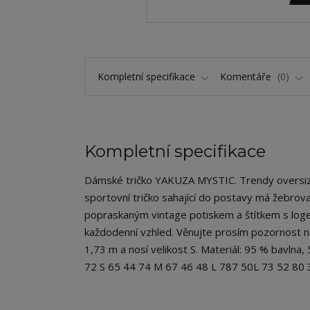
Kompletní specifikace
Komentáře
0
Kompletní specifikace
Dámské tričko YAKUZA MYSTIC. Trendy oversized
sportovní tričko sahající do postavy má žebrova
popraskaným vintage potiskem a štítkem s loge
každodenní vzhled. Věnujte prosím pozornost na
1,73 m a nosí velikost S. Materiál: 95 % bavlna
72 S 65 44 74 M 67 46 48 L 787 50L 73 52 80