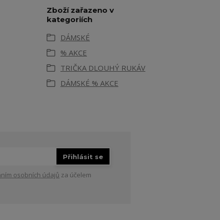
Zboží zařazeno v
kategoriích
DÁMSKÉ
% AKCE
TRIČKA DLOUHÝ RUKÁV
DÁMSKÉ % AKCE
Přihlásit se
ním osobních údajů
za účelem