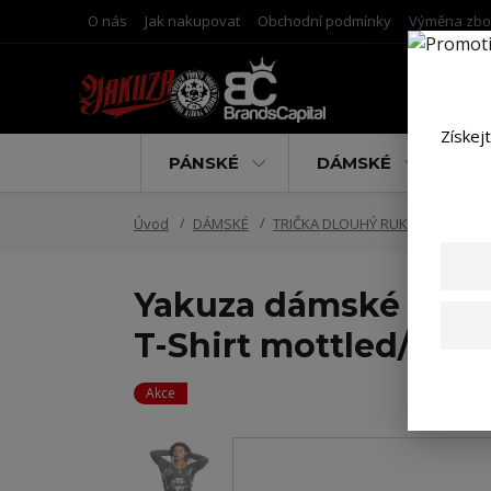
O nás
Jak nakupovat
Obchodní podmínky
Výměna zbo
Získej
PÁNSKÉ
DÁMSKÉ
D
Úvod
DÁMSKÉ
TRIČKA DLOUHÝ RUKÁV
Yakuz
Yakuza dámské trič
T-Shirt mottled/blac
Akce