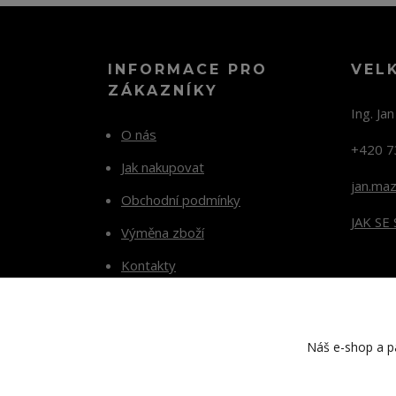
INFORMACE PRO
VEL
ZÁKAZNÍKY
Ing. Ja
O nás
+420 7
Jak nakupovat
jan.ma
Obchodní podmínky
JAK SE
Výměna zboží
Kontakty
Blog
Náš e-shop a pa