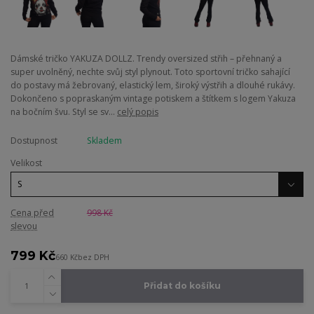
Dámské tričko YAKUZA DOLLZ. Trendy oversized střih – přehnaný a
super uvolněný, nechte svůj styl plynout. Toto sportovní tričko sahající
do postavy má žebrovaný, elastický lem, široký výstřih a dlouhé rukávy.
Dokončeno s popraskaným vintage potiskem a štítkem s logem Yakuza
na bočním švu. Styl se sv...
celý popis
Dostupnost
Skladem
Velikost
Cena před
998 Kč
slevou
799 Kč
660 Kč
bez DPH
Přidat do košíku