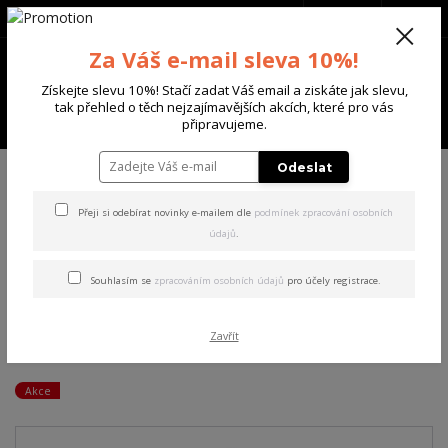
+420 702 136 620
(Po-Ne, 8-20 hod.)
CZK
0
Za Váš e-mail sleva 10%!
0 Kč
Získejte slevu 10%! Stačí zadat Váš email a ziskáte jak slevu,
tak přehled o těch nejzajímavějších akcích, které pro vás
Menu
připravujeme.
Úvod
DÁMSKÉ
TRIČKA DLOUHÝ RUKÁV
Yakuza dámské tričko s
Odeslat
dlouhým rukávem Dollz Urban Longsleeve T-Shirt black S
Přeji si odebírat novinky e-mailem dle
podmínek zpracování osobních
údajů
.
Yakuza dámské tričko s
dlouhým rukávem Dollz
Souhlasím se
zpracováním osobních údajů
pro účely registrace.
Urban Longsleeve T-Shirt
Zavřít
black S
Akce