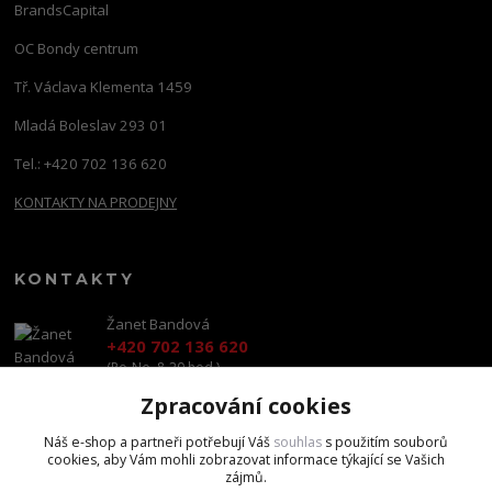
BrandsCapital
OC Bondy centrum
Tř. Václava Klementa 1459
Mladá Boleslav 293 01
Tel.: +420 702 136 620
KONTAKTY NA PRODEJNY
KONTAKTY
Žanet Bandová
+420 702 136 620
(Po-Ne, 8-20 hod.)
Zpracování cookies
shop@brandscapital.cz
Náš e-shop a partneři potřebují Váš
souhlas
s použitím souborů
cookies, aby Vám mohli zobrazovat informace týkající se Vašich
zájmů.