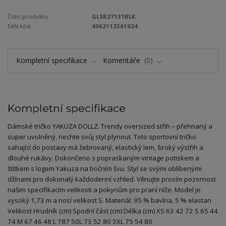
Číslo produktu:
GLSB27131BLK
EAN kód:
4062112361024
Kompletní specifikace
Komentáře
0
Kompletní specifikace
Dámské tričko YAKUZA DOLLZ. Trendy oversized střih – přehnaný a
super uvolněný, nechte svůj styl plynout. Toto sportovní tričko
sahající do postavy má žebrovaný, elastický lem, široký výstřih a
dlouhé rukávy. Dokončeno s popraskaným vintage potiskem a
štítkem s logem Yakuza na bočním švu. Styl se svými oblíbenými
džínami pro dokonalý každodenní vzhled. Věnujte prosím pozornost
našim specifikacím velikosti a pokynům pro praní níže. Model je
vysoký 1,73 m a nosí velikost S. Materiál: 95 % bavlna, 5 % elastan
Velikost Hrudník (cm) Spodní část (cm) Délka (cm) XS 63 42 72 S 65 44
74 M 67 46 48 L 787 50L 73 52 80 3XL 75 54 80