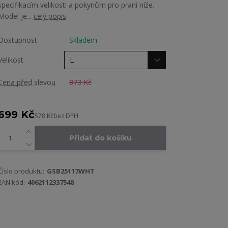
specifikacím velikosti a pokynům pro praní níže.
Model je...
celý popis
Dostupnost
Skladem
Velikost
Cena před slevou
873 Kč
699 Kč
578 Kč
bez DPH
Přidat do košíku
Číslo produktu:
GSB25117WHT
EAN kód:
4062112337548