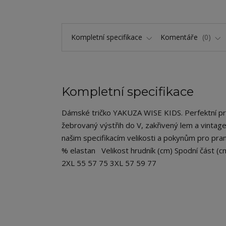
Kompletní specifikace
Komentáře
0
Kompletní specifikace
Dámské tričko YAKUZA WISE KIDS. Perfektní pro uv
žebrovaný výstřih do V, zakřivený lem a vintag
našim specifikacím velikosti a pokynům pro praní
% elastan Velikost hrudník (cm) Spodní část (
2XL 55 57 75 3XL 57 59 77