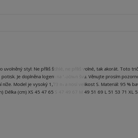
olněný styl: Ne příliš štíhlé, ne příliš volné, tak akorát. Toto tr
e potisk. Je doplněna logem na bočním švu. Věnujte prosím pozorn
 níže. Model je vysoký 1,73 m a nosí velikost S. Materiál: 95 % ba
cm) Délka (cm) XS 45 47 65 S 47 49 67 M 49 51 69 L 51 53 71 XL 