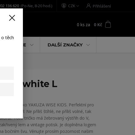
02 136 620
(Po-Ne, 8-20 hod.)
CZK
Přihlášení
0
ks
za
0 Kč
t
 o těch
% AKCE
DALŠÍ ZNAČKY
hirt white L
Dámské tričko YAKUZA WISE KIDS. Perfektní pro
uvolněný styl: Ne příliš štíhlé, ne příliš volné, tak
akorát. Toto tričko má žebrovaný výstřih do V,
zakřivený lem a vintage potisk. Je doplněna logem
na bočním švu. Věnujte prosím pozornost našim