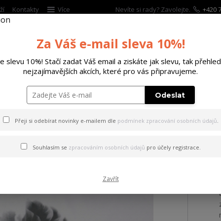
ží
Kontakty
Více
Nevíte si rady? Zavolejte.
+420 7
Za Váš e-mail sleva 10%!
Hleda
te slevu 10%! Stačí zadat Váš email a ziskáte jak slevu, tak přehled
nejzajímavějších akcích, které pro vás připravujeme.
ĚTSKÉ
DOPLŇKY
DÁRKOVÉ POUKAZY
Odeslat
tílko Wise Kids Curved V Neck T-Shirt white L
Přeji si odebírat novinky e-mailem dle
podmínek zpracování osobních údajů
.
 Wise Kids Curved V Neck T-S
Souhlasím se
zpracováním osobních údajů
pro účely registrace.
Zavřít