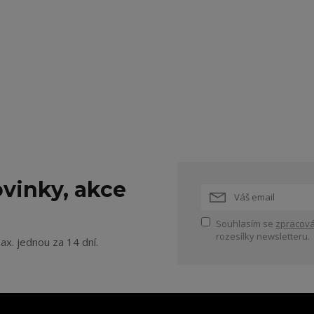
vinky, akce
Souhlasím se
zpracová
rozesílky newsletteru.
ax. jednou za 14 dní.