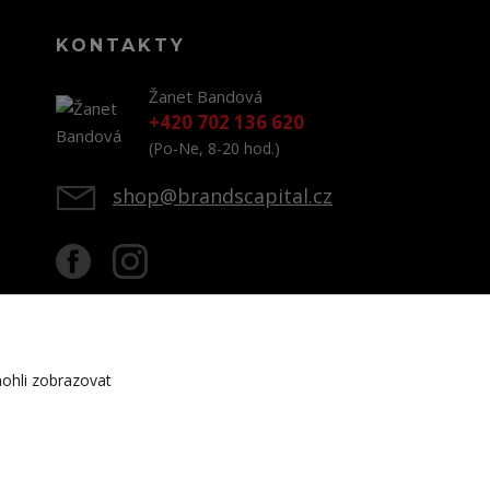
KONTAKTY
Žanet Bandová
+420 702 136 620
(Po-Ne, 8-20 hod.)
shop@brandscapital.cz
ohli zobrazovat