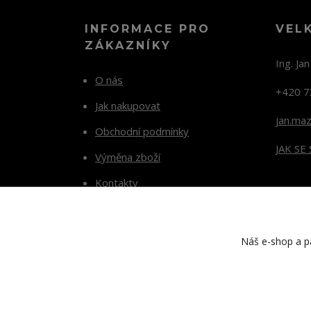
INFORMACE PRO
VEL
ZÁKAZNÍKY
Ing. Ja
O nás
+420 7
Jak nakupovat
jan.ma
Obchodní podmínky
JAK SE
Výměna zboží
Kontakty
Blog
Náš e-shop a pa