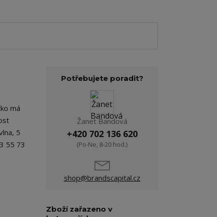
Potřebujete poradit?
ičko má
ost
Žanet Bandová
vlna, 5
+420 702 136 620
53 55 73
(Po-Ne, 8-20 hod.)
shop@brandscapital.cz
Zboží zařazeno v