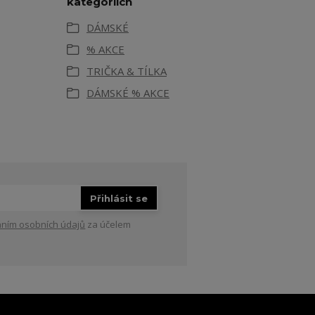
kategoriích
DÁMSKÉ
% AKCE
TRIČKA & TÍLKA
DÁMSKÉ % AKCE
Přihlásit se
ním osobních údajů
za účelem