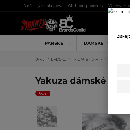
O nás
Jak nakupovat
Obchodní podmínky
Výměna zbo
Získej
PÁNSKÉ
DÁMSKÉ
D
Úvod
DÁMSKÉ
TRIČKA & TÍLKA
Yakuza dámské 
Yakuza dámské tílko
Akce