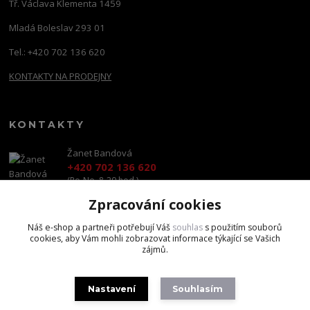
Tř. Václava Klementa 1459
Mladá Boleslav 293 01
Tel.: +420 702 136 620
KONTAKTY NA PRODEJNY
KONTAKTY
Žanet Bandová
+420 702 136 620
(Po-Ne, 8-20 hod.)
Zpracování cookies
shop@brandscapital.cz
Náš e-shop a partneři potřebují Váš
souhlas
s použitím souborů
cookies, aby Vám mohli zobrazovat informace týkající se Vašich
zájmů.
Nastavení
Souhlasím
Copyright 2020 BrandsCapital s.r.o.