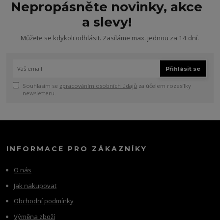
Nepropásněte novinky, akce
a slevy!
Můžete se kdykoli odhlásit. Zasíláme max. jednou za 14 dní.
Přihlásit se
Souhlasím se
zpracováním osobních údajů
za účelem rozesílky
newsletteru.
INFORMACE PRO ZÁKAZNÍKY
O nás
Jak nakupovat
Obchodní podmínky
Výměna zboží