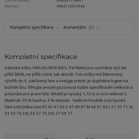
Číslo produktu:
GSB25117WHT
EAN kód:
4062112337562
Kompletní specifikace
Komentáře
0
Kompletní specifikace
Dámské tričko YAKUZA WISE KIDS. Perfektní pro uvolněný styl: Ne
příliš štíhlé, ne příliš volné, tak akorát. Toto tričko má žebrovaný
výstřih do V, zakřivený lem a vintage potisk. Je doplněna logem na
bočním švu. Věnujte prosím pozornost našim specifikacím velikosti a
pokynům pro praní níže. Model je vysoký 1,73 m a nosí velikost S.
Materiál: 95 % bavlna, 5 % elastan Velikost hrudník (cm) Spodní
část (cm) Délka (cm) XS 45 47 65 S 47 49 67 M 49 51 69 L 51 53 71 XL
53 55 73 2XL 55 57 75 3XL 57 59 77