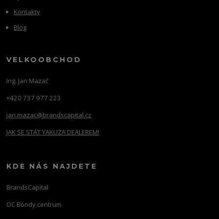
Kontakty
Blog
VELKOOBCHOD
Ing. Jan Mazač
+420 737 977 223
jan.mazac@brandscapital.cz
JAK SE STÁT YAKUZA DEALEREM!
KDE NÁS NAJDETE
BrandsCapital
OC Bondy centrum