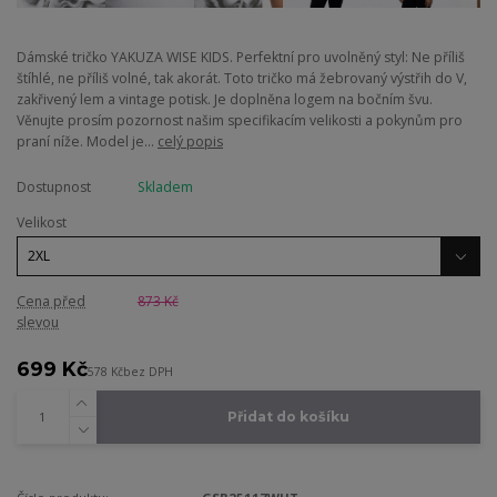
Dámské tričko YAKUZA WISE KIDS. Perfektní pro uvolněný styl: Ne příliš
štíhlé, ne příliš volné, tak akorát. Toto tričko má žebrovaný výstřih do V,
zakřivený lem a vintage potisk. Je doplněna logem na bočním švu.
Věnujte prosím pozornost našim specifikacím velikosti a pokynům pro
praní níže. Model je...
celý popis
Dostupnost
Skladem
Velikost
Cena před
873 Kč
slevou
699 Kč
578 Kč
bez DPH
Přidat do košíku