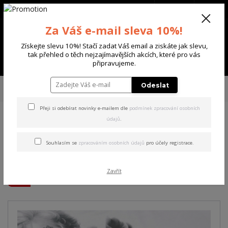
+420 702 136 620
(Po-Ne, 8-20 hod.)
CZK
0
Za Váš e-mail sleva 10%!
0 Kč
Získejte slevu 10%! Stačí zadat Váš email a ziskáte jak slevu,
tak přehled o těch nejzajímavějších akcích, které pro vás
Menu
připravujeme.
Úvod
DÁMSKÉ
TRIČKA & TÍLKA
Yakuza dámské tílko Wise Kids Curved
Odeslat
V Neck T-Shirt white 2XL
Přeji si odebírat novinky e-mailem dle
podmínek zpracování osobních
údajů
.
Yakuza dámské tílko Wise
Kids Curved V Neck T-Shirt
Souhlasím se
zpracováním osobních údajů
pro účely registrace.
white 2XL
Zavřít
Akce