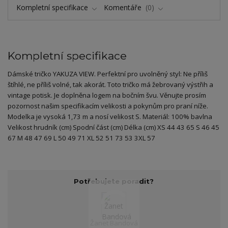
Kompletní specifikace
Komentáře
0
Kompletní specifikace
Dámské tričko YAKUZA VIEW. Perfektní pro uvolněný styl: Ne příliš
štíhlé, ne příliš volné, tak akorát. Toto tričko má žebrovaný výstřih a
vintage potisk. Je doplněna logem na bočním švu. Věnujte prosím
pozornost našim specifikacím velikosti a pokynům pro praní níže.
Modelka je vysoká 1,73 m a nosí velikost S. Materiál: 100% bavlna
Velikost hrudník (cm) Spodní část (cm) Délka (cm) XS 44 43 65 S 46 45
67 M 48 47 69 L 50 49 71 XL 52 51 73 53 3XL 57
Potřebujete poradit?
Žanet Bandová