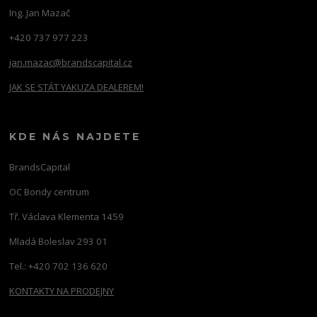
Ing. Jan Mazač
+420 737 977 223
jan.mazac@brandscapital.cz
JAK SE STÁT YAKUZA DEALEREM!
KDE NÁS NAJDETE
BrandsCapital
OC Bondy centrum
Tř. Václava Klementa 1459
Mladá Boleslav 293 01
Tel.: +420 702 136 620
KONTAKTY NA PRODEJNY