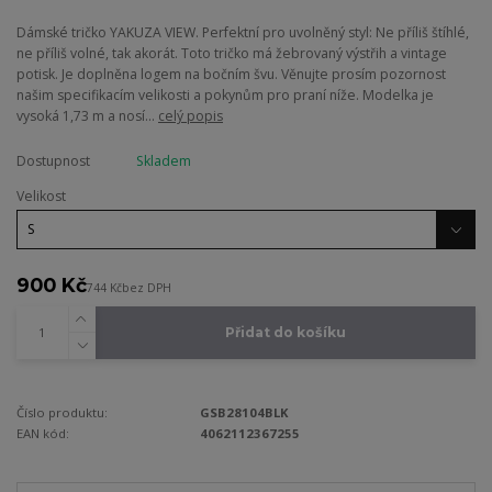
Dámské tričko YAKUZA VIEW. Perfektní pro uvolněný styl: Ne příliš štíhlé,
ne příliš volné, tak akorát. Toto tričko má žebrovaný výstřih a vintage
potisk. Je doplněna logem na bočním švu. Věnujte prosím pozornost
našim specifikacím velikosti a pokynům pro praní níže. Modelka je
vysoká 1,73 m a nosí...
celý popis
Dostupnost
Skladem
Velikost
900 Kč
744 Kč
bez DPH
Přidat do košíku
Číslo produktu:
GSB28104BLK
EAN kód:
4062112367255