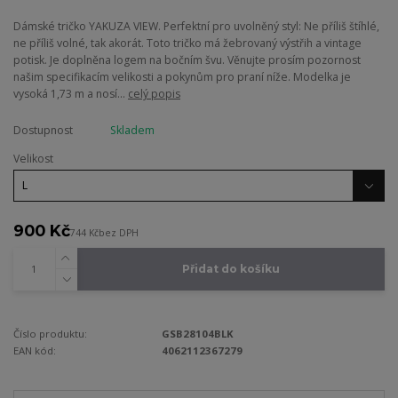
Dámské tričko YAKUZA VIEW. Perfektní pro uvolněný styl: Ne příliš štíhlé,
ne příliš volné, tak akorát. Toto tričko má žebrovaný výstřih a vintage
potisk. Je doplněna logem na bočním švu. Věnujte prosím pozornost
našim specifikacím velikosti a pokynům pro praní níže. Modelka je
vysoká 1,73 m a nosí...
celý popis
Dostupnost
Skladem
Velikost
900 Kč
744 Kč
bez DPH
Přidat do košíku
Číslo produktu:
GSB28104BLK
EAN kód:
4062112367279