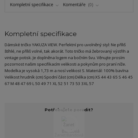
Kompletní specifikace
Komentáře
0
Kompletní specifikace
Dámské tričko YAKUZA VIEW. Perfektní pro uvolněný styl: Ne příliš
štíhlé, ne příliš volné, tak akorát. Toto tričko má žebrovaný výstřih a
vintage potisk. Je doplněna logem na bočním švu. Věnujte prosím
pozornost našim specifikacím velikosti a pokynům pro praní níže.
Modelka je vysoká 1,73 m a nosí velikost S. Materiál: 100% bavlna
Velikost hrudník (cm) Spodní část (cm) Délka (cm) XS 44 43 65 S 46 45
67 M 48 47 69 L 50 49 71 XL 52 51 73 53 3XL 57
Potřebujete poradit?
Žanet Bandová