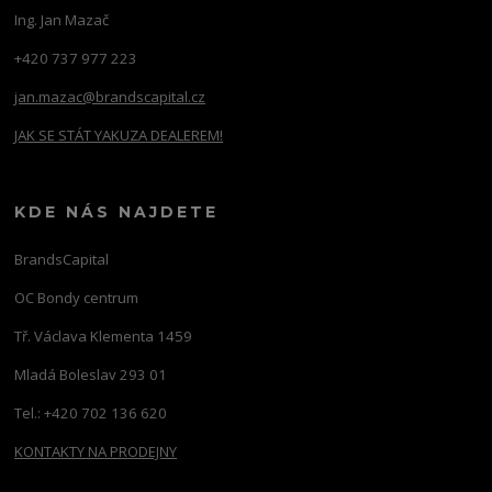
Ing. Jan Mazač
+420 737 977 223
jan.mazac@brandscapital.cz
JAK SE STÁT YAKUZA DEALEREM!
KDE NÁS NAJDETE
BrandsCapital
OC Bondy centrum
Tř. Václava Klementa 1459
Mladá Boleslav 293 01
Tel.: +420 702 136 620
KONTAKTY NA PRODEJNY