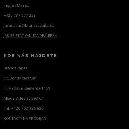
Ing. Jan Mazač
+420 737 977 223
jan.mazac@brandscapital.cz
JAK SE STÁT YAKUZA DEALEREM!
KDE NÁS NAJDETE
BrandsCapital
OC Bondy centrum
Tř. Václava Klementa 1459
Mladá Boleslav 293 01
Tel.: +420 702 136 620
KONTAKTY NA PRODEJNY