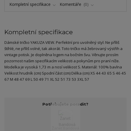
Kompletní specifikace
Komentáře
0
Kompletní specifikace
Dámské tričko YAKUZA VIEW. Perfektní pro uvolněný styl: Ne příliš
štíhlé, ne příliš volné, tak akorát. Toto tričko má žebrovaný výstřih a
vintage potisk. Je doplněna logem na bočním švu. Věnujte prosím
pozornost našim specifikacím velikosti a pokynům pro praní níže.
Modelka je vysoká 1,73 m a nosí velikost S. Materiál: 100% bavlna
Velikost hrudník (cm) Spodní část (cm) Délka (cm) XS 44 43 65 S 46 45
67 M 48 47 69 L 50 49 71 XL 52 51 73 53 3XL 57
Potřebujete poradit?
Žanet Bandová