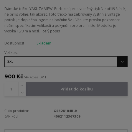
Dámské tričko YAKUZA VIEW. Perfektní pro uvolněný styl: Ne příliš štíhlé,
ne příliš volné, tak akorát. Toto tričko má žebrovaný výstřih a vintage
potisk. Je doplněna logem na bočním švu. Věnujte prosím pozornost
našim specifikacím velikosti a pokynům pro praní níže. Modelka je
vysoká 1,73 m a nosí...
celý popis
Dostupnost
Skladem
Velikost
900 Kč
744 Kč
bez DPH
Přidat do košíku
Číslo produktu:
GSB28104BLK
EAN kód:
4062112367309