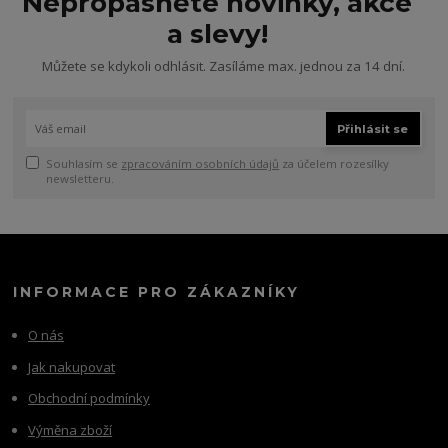
Nepropásněte novinky, akce
a slevy!
Můžete se kdykoli odhlásit. Zasíláme max. jednou za 14 dní.
Přihlásit se
Souhlasím se
zpracováním osobních údajů
za účelem rozesílky
newsletteru.
INFORMACE PRO ZÁKAZNÍKY
O nás
Jak nakupovat
Obchodní podmínky
Výměna zboží