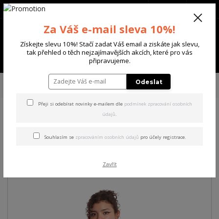
+420 702 136 620
(Po-Ne, 8-20 hod.)
CZK
0
Za Váš e-mail sleva 10%!
0 Kč
Získejte slevu 10%! Stačí zadat Váš email a ziskáte jak slevu,
tak přehled o těch nejzajímavějších akcích, které pro vás
Menu
připravujeme.
Úvod
DÁMSKÉ
TRIČKA & TÍLKA
Yakuza dámské tílko Tribes Long Tail
Odeslat
T-Shirt black L
Přeji si odebírat novinky e-mailem dle
podmínek zpracování osobních
údajů
.
Yakuza dámské tílko Tribes
Long Tail T-Shirt black L
Souhlasím se
zpracováním osobních údajů
pro účely registrace.
Akce
Zavřít