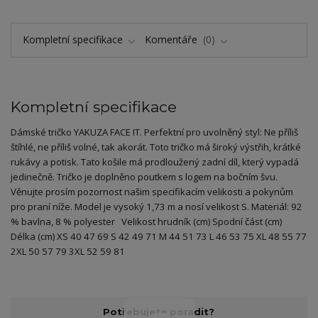
Kompletní specifikace
Komentáře
0
Kompletní specifikace
Dámské tričko YAKUZA FACE IT. Perfektní pro uvolněný styl: Ne příliš
štíhlé, ne příliš volné, tak akorát. Toto tričko má široký výstřih, krátké
rukávy a potisk. Tato košile má prodloužený zadní díl, který vypadá
jedinečně. Tričko je doplněno poutkem s logem na bočním švu.
Věnujte prosím pozornost našim specifikacím velikosti a pokynům
pro praní níže. Model je vysoký 1,73 m a nosí velikost S. Materiál: 92
% bavlna, 8 % polyester Velikost hrudník (cm) Spodní část (cm)
Délka (cm) XS 40 47 69 S 42 49 71 M 44 51 73 L 46 53 75 XL 48 55 77
2XL 50 57 79 3XL 52 59 81
Potřebujete poradit?