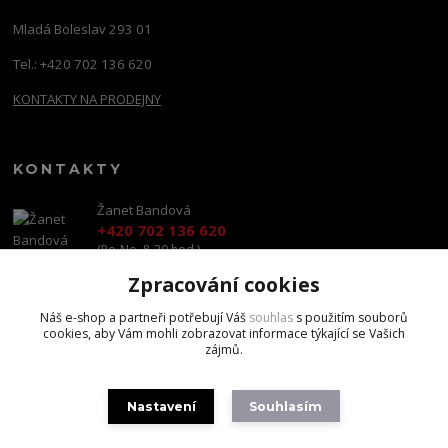
Mladá Boleslav 293 01
Tel.: +420 702 136 620
KONTAKTY NA PRODEJNY
KONTAKTY
Žanet Bandová
+420 702 136 620
(Po-Ne, 8-20 hod.)
Zpracování cookies
shop@brandscapital.cz
Náš e-shop a partneři potřebují Váš
souhlas
s použitím souborů
cookies, aby Vám mohli zobrazovat informace týkající se Vašich
zájmů.
Nastavení
Souhlasím
Copyright 2020 BrandsCapital s.r.o.