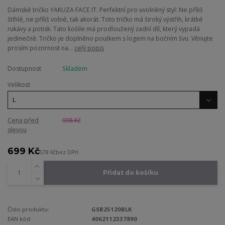
Dámské tričko YAKUZA FACE IT. Perfektní pro uvolněný styl: Ne příliš
štíhlé, ne příliš volné, tak akorát. Toto tričko má široký výstřih, krátké
rukávy a potisk. Tato košile má prodloužený zadní díl, který vypadá
jedinečně. Tričko je doplněno poutkem s logem na bočním švu. Věnujte
prosím pozornost na...
celý popis
Dostupnost
Skladem
Velikost
Cena před
998 Kč
slevou
699 Kč
578 Kč
bez DPH
Přidat do košíku
Číslo produktu:
GSB25120BLK
EAN kód:
4062112337890