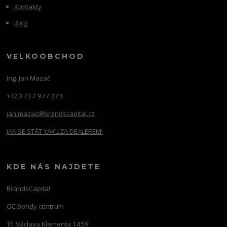
Kontakty
Blog
VELKOOBCHOD
Ing. Jan Mazač
+420 737 977 223
jan.mazac@brandscapital.cz
JAK SE STÁT YAKUZA DEALEREM!
KDE NÁS NAJDETE
BrandsCapital
OC Bondy centrum
Tř. Václava Klementa 1459