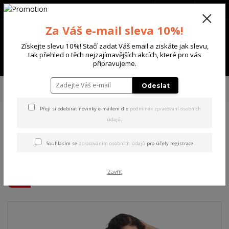
+420 702 136 620
(Po-Ne, 8-20 hod.)
CZK
0
Za Váš e-mail sleva 10%!
0 Kč
Získejte slevu 10%! Stačí zadat Váš email a ziskáte jak slevu,
tak přehled o těch nejzajímavějších akcích, které pro vás
Menu
připravujeme.
Úvod
DÁMSKÉ
TRIČKA & TÍLKA
Yakuza dámské tílko Thorns Allover
Odeslat
Long Tail T-Shirt black L
Přeji si odebírat novinky e-mailem dle
podmínek zpracování osobních
údajů
.
Yakuza dámské tílko Thorns
Allover Long Tail T-Shirt
Souhlasím se
zpracováním osobních údajů
pro účely registrace.
black L
Zavřít
Akce