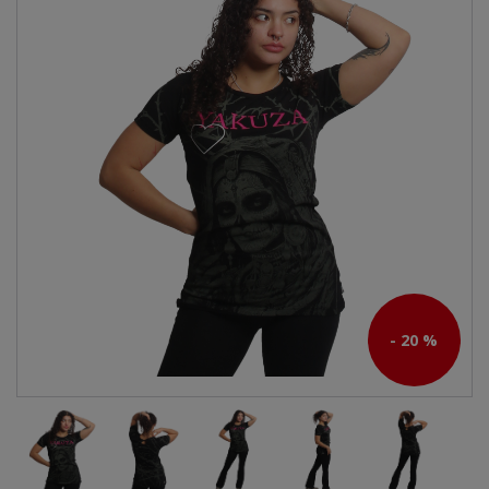
- 20 %