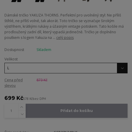
Dámské tričko YAKUZA THORNS. Perfektní pro uvolněný styl: Ne příliš
štíhlé, ne příliš volné, tak akorát. Toto tričko se vyznačuje širokým
výstřihem, krátkými rukávy a úžasným vintage potiskem. Tato košile má
prodloužený zadní díl, který vypadá jedinečně. Tričko je doplněno
poutkem s logem Yakuza na ...
celý popis
Dostupnost
Skladem
Velikost
Cena před
873 Kč
slevou
699 Kč
578 Kč
bez DPH
Přidat do košíku