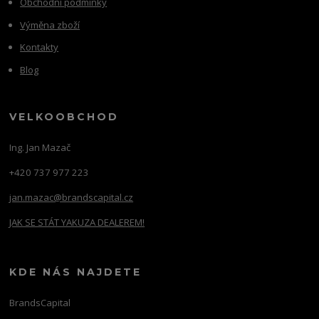
Obchodní podmínky
Výměna zboží
Kontakty
Blog
VELKOOBCHOD
Ing. Jan Mazač
+420 737 977 223
jan.mazac@brandscapital.cz
JAK SE STÁT YAKUZA DEALEREM!
KDE NÁS NAJDETE
BrandsCapital