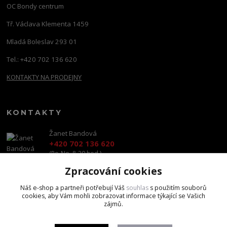
OC Bondy centrum
Tř. Václava Klementa 1459
Mladá Boleslav 293 01
Tel.: +420 702 136 620
KONTAKTY NA PRODEJNY
KONTAKTY
Žanet Bandová
+420 702 136 620
(Po-Ne, 8-20 hod.)
Zpracování cookies
shop@brandscapital.cz
Náš e-shop a partneři potřebují Váš
souhlas
s použitím souborů
cookies, aby Vám mohli zobrazovat informace týkající se Vašich
zájmů.