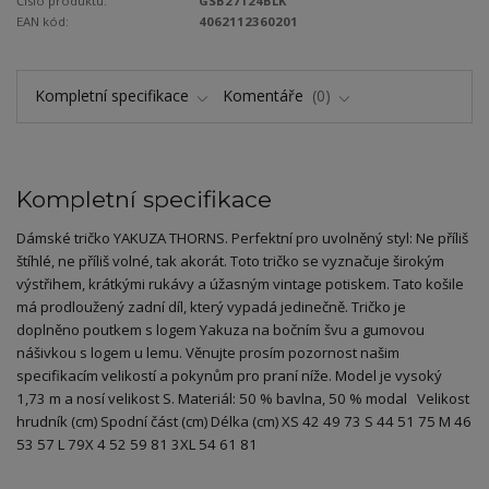
Číslo produktu:
GSB27124BLK
EAN kód:
4062112360201
Kompletní specifikace
Komentáře
0
Kompletní specifikace
Dámské tričko YAKUZA THORNS. Perfektní pro uvolněný styl: Ne příliš
štíhlé, ne příliš volné, tak akorát. Toto tričko se vyznačuje širokým
výstřihem, krátkými rukávy a úžasným vintage potiskem. Tato košile
má prodloužený zadní díl, který vypadá jedinečně. Tričko je
doplněno poutkem s logem Yakuza na bočním švu a gumovou
nášivkou s logem u lemu. Věnujte prosím pozornost našim
specifikacím velikostí a pokynům pro praní níže. Model je vysoký
1,73 m a nosí velikost S. Materiál: 50 % bavlna, 50 % modal Velikost
hrudník (cm) Spodní část (cm) Délka (cm) XS 42 49 73 S 44 51 75 M 46
53 57 L 79X 4 52 59 81 3XL 54 61 81