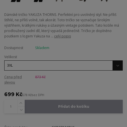
Dámské tričko YAKUZA THORNS. Perfektní pro uvolněný styl: Ne příliš
štíhlé, ne příliš volné, tak akorát. Toto tričko se vyznačuje širokým
výstřihem, krátkými rukávy a úžasným vintage potiskem. Tato košile má
prodloužený zadní díl, který vypadá jedinečně. Tričko je doplněno
poutkem s logem Yakuza na ...
celý popis
Dostupnost
Skladem
Velikost
Cena před
873 Kč
slevou
699 Kč
578 Kč
bez DPH
Přidat do košíku