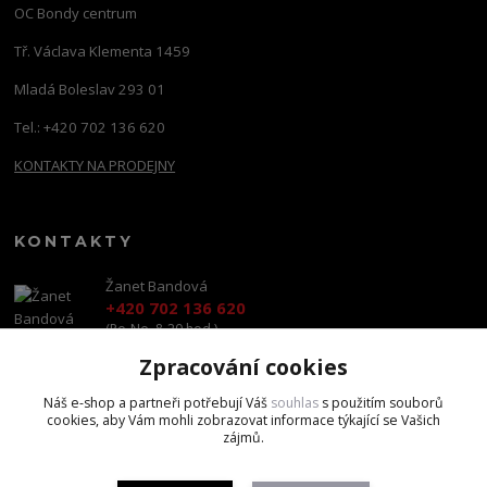
OC Bondy centrum
Tř. Václava Klementa 1459
Mladá Boleslav 293 01
Tel.: +420 702 136 620
KONTAKTY NA PRODEJNY
KONTAKTY
Žanet Bandová
+420 702 136 620
(Po-Ne, 8-20 hod.)
Zpracování cookies
shop@brandscapital.cz
Náš e-shop a partneři potřebují Váš
souhlas
s použitím souborů
cookies, aby Vám mohli zobrazovat informace týkající se Vašich
zájmů.