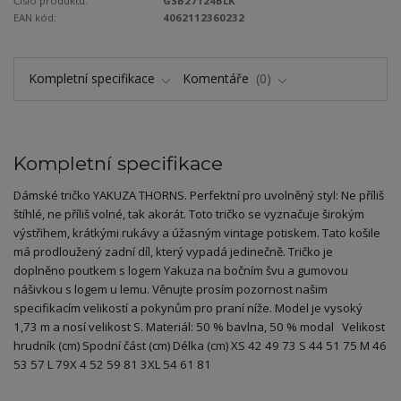
Číslo produktu:
GSB27124BLK
EAN kód:
4062112360232
Kompletní specifikace
Komentáře
0
Kompletní specifikace
Dámské tričko YAKUZA THORNS. Perfektní pro uvolněný styl: Ne příliš
štíhlé, ne příliš volné, tak akorát. Toto tričko se vyznačuje širokým
výstřihem, krátkými rukávy a úžasným vintage potiskem. Tato košile
má prodloužený zadní díl, který vypadá jedinečně. Tričko je
doplněno poutkem s logem Yakuza na bočním švu a gumovou
nášivkou s logem u lemu. Věnujte prosím pozornost našim
specifikacím velikostí a pokynům pro praní níže. Model je vysoký
1,73 m a nosí velikost S. Materiál: 50 % bavlna, 50 % modal Velikost
hrudník (cm) Spodní část (cm) Délka (cm) XS 42 49 73 S 44 51 75 M 46
53 57 L 79X 4 52 59 81 3XL 54 61 81