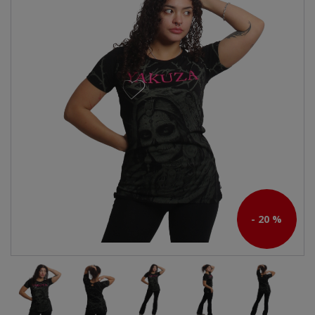
- 20 %