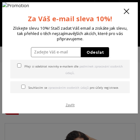
+420 702 136 620
(Po-Ne, 8-20 hod.)
CZK
0
Za Váš e-mail sleva 10%!
0 Kč
Získejte slevu 10%! Stačí zadat Váš email a ziskáte jak slevu,
tak přehled o těch nejzajímavějších akcích, které pro vás
Menu
připravujeme.
Úvod
DÁMSKÉ
TRIČKA & TÍLKA
Yakuza dámské tílko Thorns Allover
Odeslat
Long Tail T-Shirt black 3XL
Přeji si odebírat novinky e-mailem dle
podmínek zpracování osobních
údajů
.
Yakuza dámské tílko Thorns
Allover Long Tail T-Shirt
Souhlasím se
zpracováním osobních údajů
pro účely registrace.
black 3XL
Zavřít
Akce