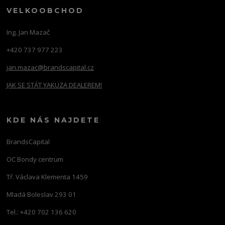
VELKOOBCHOD
Ing. Jan Mazač
+420 737 977 223
jan.mazac@brandscapital.cz
JAK SE STÁT YAKUZA DEALEREM!
KDE NÁS NAJDETE
BrandsCapital
OC Bondy centrum
Tř. Václava Klementa 1459
Mladá Boleslav 293 01
Tel.: +420 702 136 620