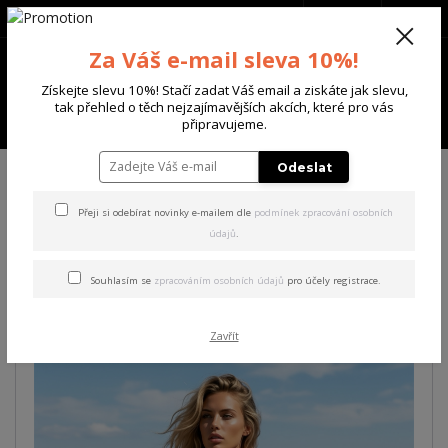
+420 702 136 620
(Po-Ne, 8-20 hod.)
CZK
0
Za Váš e-mail sleva 10%!
0 Kč
Získejte slevu 10%! Stačí zadat Váš email a ziskáte jak slevu,
tak přehled o těch nejzajímavějších akcích, které pro vás
Menu
připravujeme.
Úvod
DÁMSKÉ
TRIČKA & TÍLKA
Yakuza dámské tílko Spill Urban
Odeslat
Tanktop
Přeji si odebírat novinky e-mailem dle
podmínek zpracování osobních
údajů
.
Yakuza dámské tílko Spill
Urban Tanktop
Souhlasím se
zpracováním osobních údajů
pro účely registrace.
Zavřít