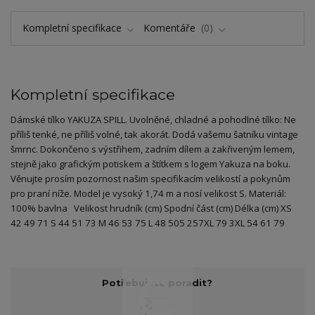
Kompletní specifikace
Komentáře
0
Kompletní specifikace
Dámské tílko YAKUZA SPILL. Uvolněné, chladné a pohodlné tílko: Ne
příliš tenké, ne příliš volné, tak akorát. Dodá vašemu šatníku vintage
šmrnc. Dokončeno s výstřihem, zadním dílem a zakřiveným lemem,
stejně jako grafickým potiskem a štítkem s logem Yakuza na boku.
Věnujte prosím pozornost našim specifikacím velikostí a pokynům
pro praní níže. Model je vysoký 1,74 m a nosí velikost S. Materiál:
100% bavlna Velikost hrudník (cm) Spodní část (cm) Délka (cm) XS
42 49 71 S 44 51 73 M 46 53 75 L 48 505 257XL 79 3XL 54 61 79
Potřebujete poradit?