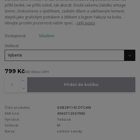
příliš tenké, ne příliš volné, tak akorát. Dodá vašemu šatníku vintage
šmrnc. Dokončeno s výstřihem, zadním dílem a zakřiveným lemem,
stejně jako grafickým potiskem a štítkem s logem Yakuza na boku.
Věnujte prosím pozornost našim spec...
celý popis
Dostupnost
Skladem
Velikost
799 Kč
660 Kč
bez DPH
Přidat do košíku
Číslo produktu:
GSB28114COTCAN
EAN kód:
4062112367965
Výrobce:
Yakuza
Velikost:
M
Barva:
cotton candy