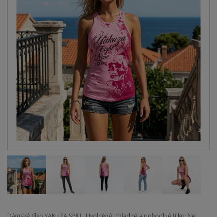
Dámské tílko YAKUZA SPILL. Uvolněné, chladné a pohodlné tílko: Ne