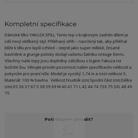
Kompletní specifikace
Dámské tílko YAKUZA SPILL. Tento top s krajkovým zadním dílem je
váš nový oblíbený styl. Přiléhavý střih – navržený tak, aby přiléhal
blíže k tělu pro lepší vzhled – stejně jako super měkké, česané
bavlněné a grunge potisky dodají vašemu šatníku vintage šmrnc.
Všechny naše topy jsou doplněny záložkou s logem Yakuza na
bočním švu. Věnujte prosím pozornost našim specifikacím velikostí a
pokynům pro praní níže. Model je vysoký 1,74 m a nosí velikost S.
Materiál: 100 % bavlna Velikost hrudník (cm) Spodní část (cm) Délka
(cm) XS 36 37 67 S 38 39 69 M 40 41 71 L 42 44 74 73X 75 3XL 48 49
75
Potřebujete poradit?