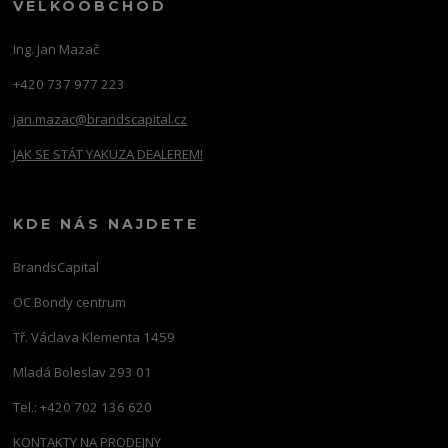
VELKOOBCHOD
Ing. Jan Mazač
+420 737 977 223
jan.mazac@brandscapital.cz
JAK SE STÁT YAKUZA DEALEREM!
KDE NÁS NAJDETE
BrandsCapital
OC Bondy centrum
Tř. Václava Klementa 1459
Mladá Boleslav 293 01
Tel.: +420 702 136 620
KONTAKTY NA PRODEJNY