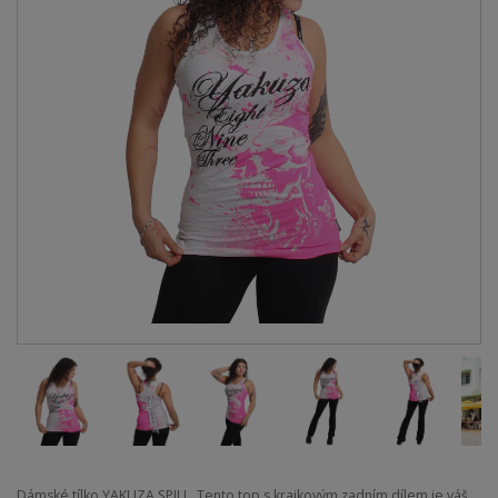
Dámské tílko YAKUZA SPILL. Tento top s krajkovým zadním dílem je váš