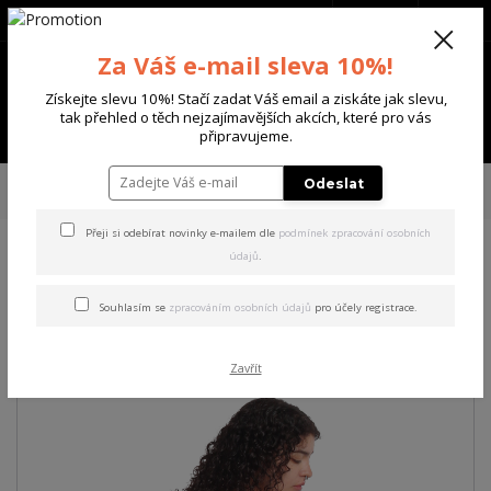
+420 702 136 620
(Po-Ne, 8-20 hod.)
CZK
0
Za Váš e-mail sleva 10%!
0 Kč
Získejte slevu 10%! Stačí zadat Váš email a ziskáte jak slevu,
tak přehled o těch nejzajímavějších akcích, které pro vás
Menu
připravujeme.
Úvod
DÁMSKÉ
TRIČKA & TÍLKA
Yakuza dámské tílko Spill String
Odeslat
Tanktop white XL
Přeji si odebírat novinky e-mailem dle
podmínek zpracování osobních
údajů
.
Yakuza dámské tílko Spill
String Tanktop white XL
Souhlasím se
zpracováním osobních údajů
pro účely registrace.
Zavřít