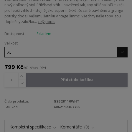
nový oblíbený styl. Přiléhavý střih – navržený tak, aby přiléhal blíže k tělu
pro lepší vzhled – stejně jako super měkké, česané bavlněné a grunge
potisky dodají vašemu šatníku vintage šmrnc. Všechny naše topy jsou
doplněny záložko...
celý popis
Dostupnost
Skladem
Velikost
799 Kč
660 Kč
bez DPH
Přidat do košíku
Číslo produktu:
GSB28110WHT
EAN kód:
4062112367705
Kompletní specifikace
Komentáře
0