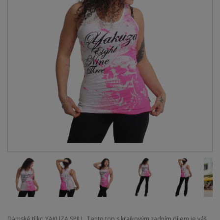
Dámské tílko YAKUZA SPILL. Tento top s krajkovým zadním dílem je váš