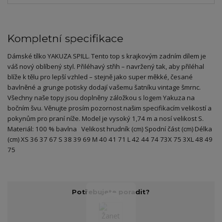
Kompletní specifikace
Dámské tílko YAKUZA SPILL. Tento top s krajkovým zadním dílem je
váš nový oblíbený styl. Přiléhavý střih – navržený tak, aby přiléhal
blíže k tělu pro lepší vzhled – stejně jako super měkké, česané
bavlněné a grunge potisky dodají vašemu šatníku vintage šmrnc.
Všechny naše topy jsou doplněny záložkou s logem Yakuza na
bočním švu. Věnujte prosím pozornost našim specifikacím velikostí a
pokynům pro praní níže. Model je vysoký 1,74 m a nosí velikost S.
Materiál: 100 % bavlna Velikost hrudník (cm) Spodní část (cm) Délka
(cm) XS 36 37 67 S 38 39 69 M 40 41 71 L 42 44 74 73X 75 3XL 48 49
75
Potřebujete poradit?