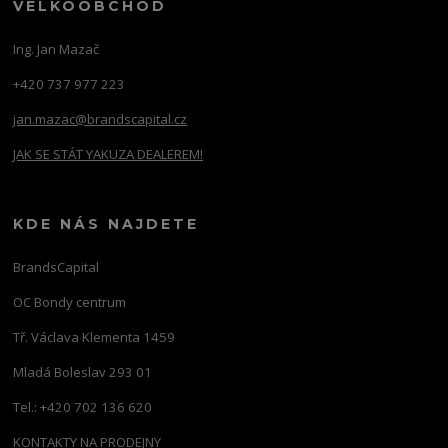
VELKOOBCHOD
Ing. Jan Mazač
+420 737 977 223
jan.mazac@brandscapital.cz
JAK SE STÁT YAKUZA DEALEREM!
KDE NÁS NAJDETE
BrandsCapital
OC Bondy centrum
Tř. Václava Klementa 1459
Mladá Boleslav 293 01
Tel.: +420 702 136 620
KONTAKTY NA PRODEJNY