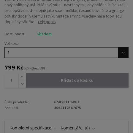
nový oblíbený styl. Přiléhavý střih – navržený tak, aby přiléhal blíže k tělu
pro lepší vzhled – stejně jako super měkké, česané bavlněné a grunge
potisky dodají vašemu šatníku vintage šmrnc. Všechny naše topy jsou
doplněny záložko...
celý popis
Dostupnost
Skladem
Velikost
799 Kč
660 Kč
bez DPH
Přidat do košíku
Číslo produktu:
GSB28110WHT
EAN kód:
4062112367675
Kompletní specifikace
Komentáře
0