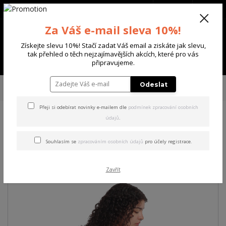
+420 702 136 620
(Po-Ne, 8-20 hod.)
CZK
0
Za Váš e-mail sleva 10%!
0 Kč
Získejte slevu 10%! Stačí zadat Váš email a ziskáte jak slevu,
tak přehled o těch nejzajímavějších akcích, které pro vás
Menu
připravujeme.
Úvod
DÁMSKÉ
TRIČKA & TÍLKA
Yakuza dámské tílko Spill String
Odeslat
Tanktop white S
Přeji si odebírat novinky e-mailem dle
podmínek zpracování osobních
údajů
.
Yakuza dámské tílko Spill
String Tanktop white S
Souhlasím se
zpracováním osobních údajů
pro účely registrace.
Zavřít