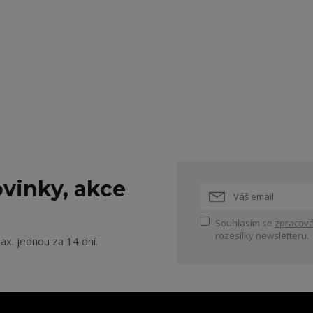
vinky, akce
Souhlasím se
zpracová
rozesílky newsletteru.
ax. jednou za 14 dní.