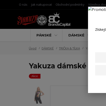
O nás
Jak nakupovat
Obchodní podmínky
Výměna zbo
Získej
PÁNSKÉ
DÁMSKÉ
D
Úvod
DÁMSKÉ
TRIČKA & TÍLKA
Yakuza dámské
Yakuza dámské tílko
Akce