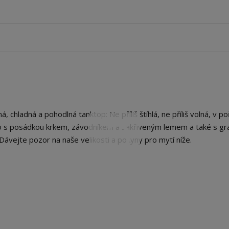
hladná a pohodlná tanktop: Ne příliš štíhlá, ne příliš volná, v po
no s posádkou krkem, závodníkem a zakřiveným lemem a také s gr
 Dávejte pozor na naše velikosti a pokyny pro mytí níže.