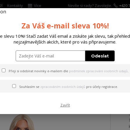
ží
Kontakty
Více
Nevíte si rady? Zavolejte.
+420 7
Za Váš e-mail sleva 10%!
Hleda
te slevu 10%! Stačí zadat Váš email a ziskáte jak slevu, tak přehled
nejzajímavějších akcích, které pro vás připravujeme.
ĚTSKÉ
DOPLŇKY
DÁRKOVÉ POUKAZY
Odeslat
 tílko Sorrow Urban Tanktop black 2XL
Přeji si odebírat novinky e-mailem dle
podmínek zpracování osobních údajů
.
 Sorrow Urban Tanktop blac
Souhlasím se
zpracováním osobních údajů
pro účely registrace.
Zavřít