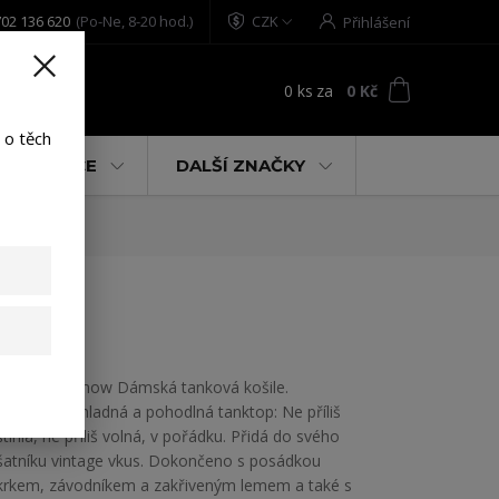
02 136 620
(Po-Ne, 8-20 hod.)
CZK
Přihlášení
0
ks
za
0 Kč
t
 o těch
% AKCE
DALŠÍ ZNAČKY
k 2XL
Yakuza Sormow Dámská tanková košile.
Uvolněná, chladná a pohodlná tanktop: Ne příliš
štíhlá, ne příliš volná, v pořádku. Přidá do svého
šatníku vintage vkus. Dokončeno s posádkou
krkem, závodníkem a zakřiveným lemem a také s