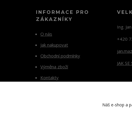
INFORMACE PRO
VEL
ZÁKAZNÍKY
Ing. Ja
O nás
+420 7
Jak nakupovat
jan.ma
Obchodní podmínky
JAK SE
Výměna zboží
Kontakty
Blog
Náš e-shop a pa