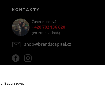
KONTAKTY
Žanet Bandová
+420 702 136 620
(Po-Ne, 8-20 hod.)
shop@brandscapital.cz
ohli zobrazovat