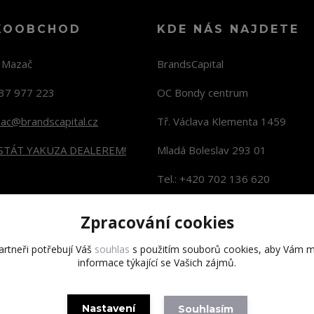
KOOBCHOD
KDE NÁS NAJDETE
n Mazač
BrandsCapital
37 977 223
OC Bondy centrum
zac@brandscapital.cz
Tř. Václava Klementa 1459
 STÁT YAKUZA DEALEREM!
Mladá Boleslav 293 01
Tel.: +420 702 136 620
KONTAKTY NA PRODEJNY
Zpracování cookies
rtneři potřebují Váš
souhlas
s použitím souborů cookies, aby Vám m
informace týkající se Vašich zájmů.
Copyright 2020 BrandsCapital s.r.o.
Nastavení
Souhlasím