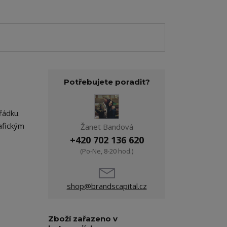
Potřebujete poradit?
řádku.
afickým
Žanet Bandová
+420 702 136 620
(Po-Ne, 8-20 hod.)
shop@brandscapital.cz
Zboží zařazeno v