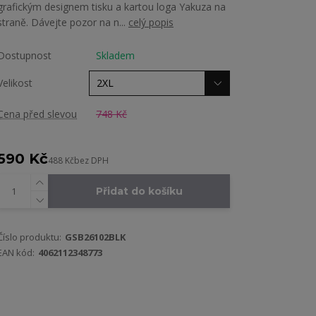
grafickým designem tisku a kartou loga Yakuza na
straně. Dávejte pozor na n...
celý popis
Dostupnost
Skladem
Velikost
Cena před slevou
748 Kč
590 Kč
488 Kč
bez DPH
Přidat do košíku
Číslo produktu:
GSB26102BLK
EAN kód:
4062112348773