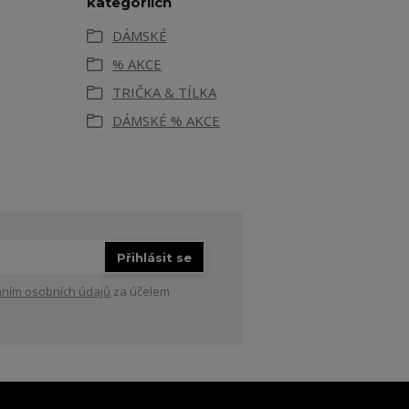
kategoriích
DÁMSKÉ
% AKCE
TRIČKA & TÍLKA
DÁMSKÉ % AKCE
Přihlásit se
ním osobních údajů
za účelem