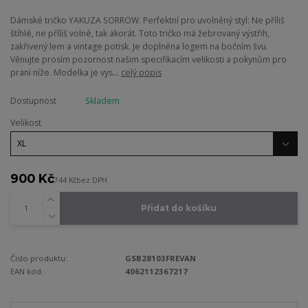
Dámské tričko YAKUZA SORROW. Perfektní pro uvolněný styl: Ne příliš
štíhlé, ne příliš volné, tak akorát. Toto tričko má žebrovaný výstřih,
zakřivený lem a vintage potisk. Je doplněna logem na bočním švu.
Věnujte prosím pozornost našim specifikacím velikosti a pokynům pro
praní níže. Modelka je vys...
celý popis
Dostupnost
Skladem
Velikost
900 Kč
744 Kč
bez DPH
Přidat do košíku
Číslo produktu:
GSB28103FREVAN
EAN kód:
4062112367217