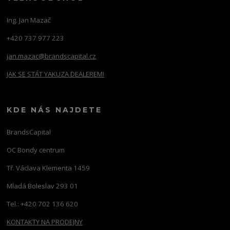
Ing. Jan Mazač
+420 737 977 223
jan.mazac@brandscapital.cz
JAK SE STÁT YAKUZA DEALEREM!
KDE NÁS NAJDETE
BrandsCapital
OC Bondy centrum
Tř. Václava Klementa 1459
Mladá Boleslav 293 01
Tel.: +420 702 136 620
KONTAKTY NA PRODEJNY