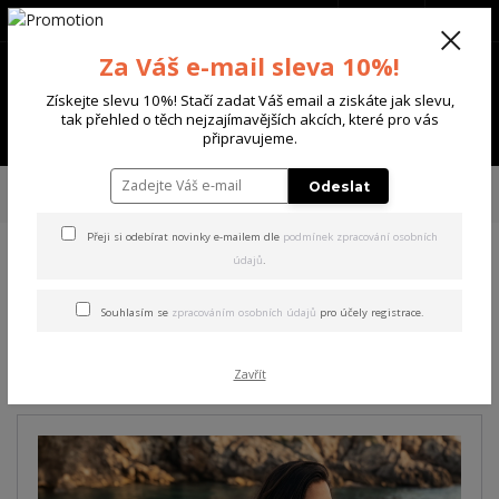
+420 702 136 620
(Po-Ne, 8-20 hod.)
CZK
0
Za Váš e-mail sleva 10%!
0 Kč
Získejte slevu 10%! Stačí zadat Váš email a ziskáte jak slevu,
tak přehled o těch nejzajímavějších akcích, které pro vás
Menu
připravujeme.
Úvod
DÁMSKÉ
TRIČKA & TÍLKA
Yakuza dámské tílko Sorrow Curved
Odeslat
Crew Neck T-Shirt french/vanilla XL
Přeji si odebírat novinky e-mailem dle
podmínek zpracování osobních
údajů
.
Yakuza dámské tílko Sorrow
Curved Crew Neck T-Shirt
Souhlasím se
zpracováním osobních údajů
pro účely registrace.
french/vanilla XL
Zavřít