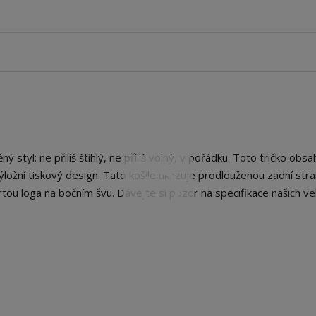
 styl: ne příliš štíhlý, ne příliš volný, v pořádku. Toto tričko obsa
ýložní tiskový design. Tato košile ukazuje prodlouženou zadní stra
tou loga na bočním švu. Dávejte si pozor na specifikace našich vel