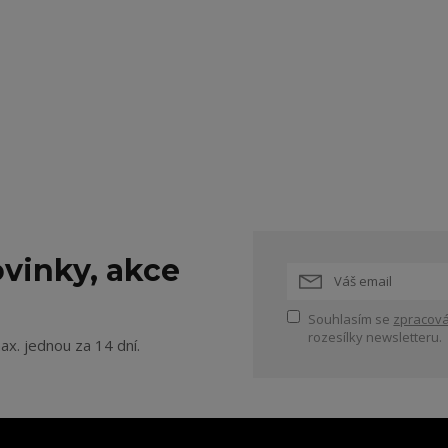
vinky, akce
Souhlasím se
zpracová
rozesílky newsletteru.
ax. jednou za 14 dní.