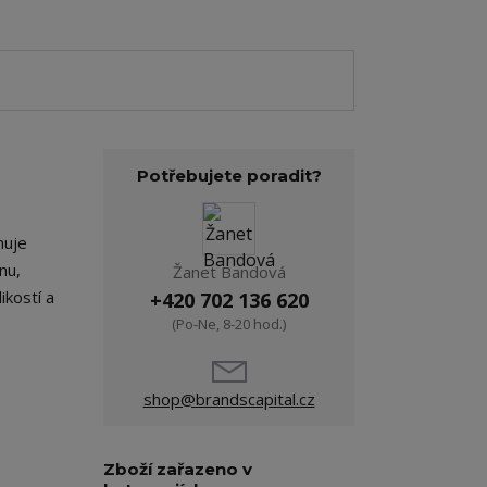
Potřebujete poradit?
huje
nu,
Žanet Bandová
ikostí a
+420 702 136 620
(Po-Ne, 8-20 hod.)
shop@brandscapital.cz
Zboží zařazeno v