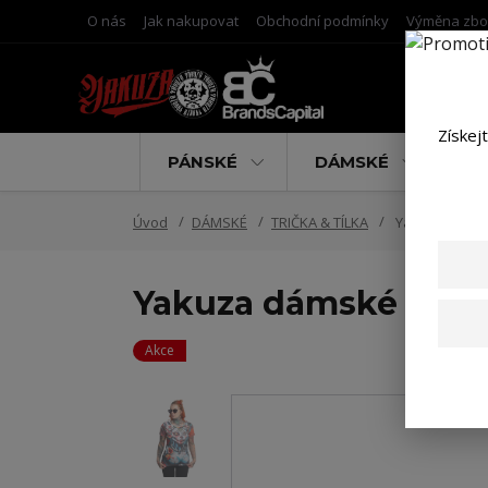
O nás
Jak nakupovat
Obchodní podmínky
Výměna zbo
Získej
PÁNSKÉ
DÁMSKÉ
D
Úvod
DÁMSKÉ
TRIČKA & TÍLKA
Yakuza dámské 
Yakuza dámské tílko 
Akce