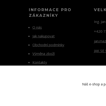
INFORMACE PRO
VEL
ZÁKAZNÍKY
Ing. Ja
O nás
+420 7
Jak nakupovat
jan.ma
Obchodní podmínky
JAK SE
Výměna zboží
Kontakty
Blog
Náš e-shop a pa