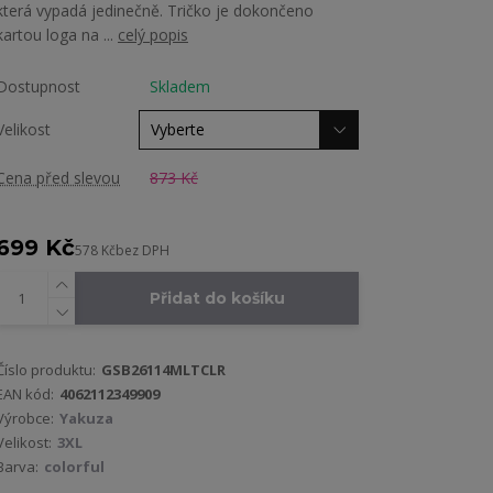
která vypadá jedinečně. Tričko je dokončeno
kartou loga na ...
celý popis
Dostupnost
Skladem
Velikost
Cena před slevou
873 Kč
699 Kč
578 Kč
bez DPH
Přidat do košíku
Číslo produktu:
GSB26114MLTCLR
EAN kód:
4062112349909
Výrobce:
Yakuza
Velikost:
3XL
Barva:
colorful