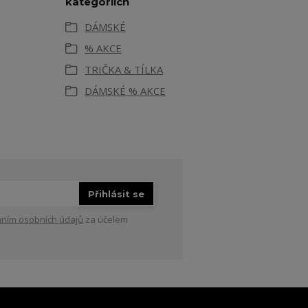
kategoriích
DÁMSKÉ
% AKCE
TRIČKA & TÍLKA
DÁMSKÉ % AKCE
Přihlásit se
ním osobních údajů
za účelem