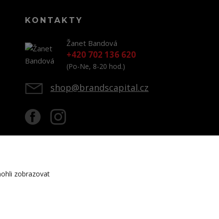
KONTAKTY
Žanet Bandová
+420 702 136 620
(Po-Ne, 8-20 hod.)
shop@brandscapital.cz
ohli zobrazovat