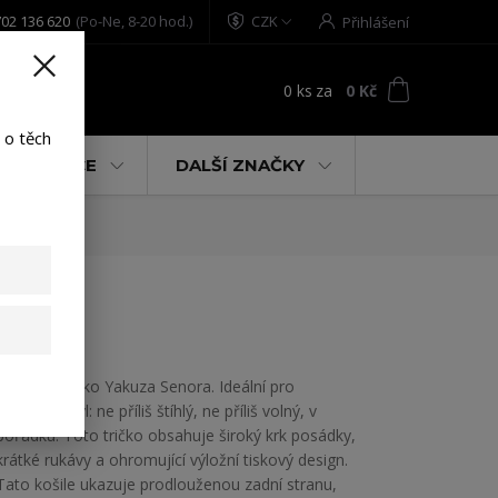
02 136 620
(Po-Ne, 8-20 hod.)
CZK
Přihlášení
0
ks
za
0 Kč
t
 o těch
% AKCE
DALŠÍ ZNAČKY
Dámské tričko Yakuza Senora. Ideální pro
uvolněný styl: ne příliš štíhlý, ne příliš volný, v
pořádku. Toto tričko obsahuje široký krk posádky,
krátké rukávy a ohromující výložní tiskový design.
Tato košile ukazuje prodlouženou zadní stranu,