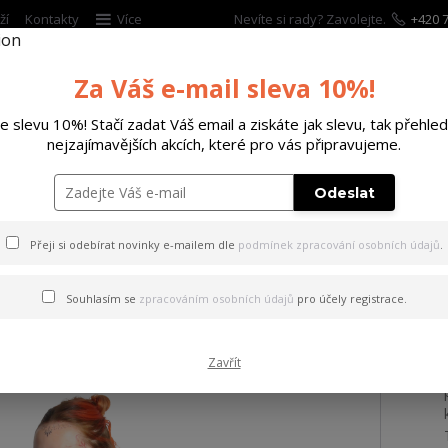
ží
Kontakty
Více
Nevíte si rady? Zavolejte.
+420 7
Za Váš e-mail sleva 10%!
Hleda
te slevu 10%! Stačí zadat Váš email a ziskáte jak slevu, tak přehled
nejzajímavějších akcích, které pro vás připravujeme.
ĚTSKÉ
DOPLŇKY
DÁRKOVÉ POUKAZY
Odeslat
tílko Senora Long Tail T-Shirt
Přeji si odebírat novinky e-mailem dle
podmínek zpracování osobních údajů
.
Senora Long Tail T-Shirt
Souhlasím se
zpracováním osobních údajů
pro účely registrace.
Zavřít