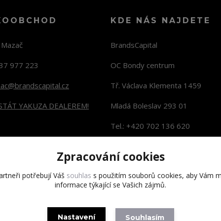
KOOBCHOD
KDE NÁS NAJDETE
n Mazač
BrandsCapital
37 977 223
OC Bondy centrum
zac@brandscapital.cz
Tř. Václava Klementa 1459
 STÁT YAKUZA DEALEREM!
Mladá Boleslav 293 01
Tel.: +420 702 136 620
KONTAKTY NA PRODEJNY
Zpracování cookies
rtneři potřebují Váš
souhlas
s použitím souborů cookies, aby Vám m
informace týkající se Vašich zájmů.
Copyright 2020 BrandsCapital s.r.o.
Nastavení
Souhlasím