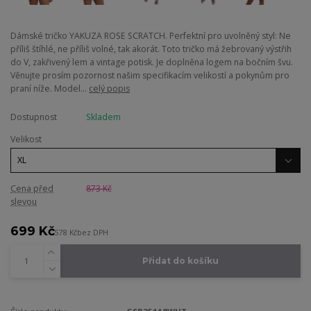
Dámské tričko YAKUZA ROSE SCRATCH. Perfektní pro uvolněný styl: Ne
příliš štíhlé, ne příliš volné, tak akorát. Toto tričko má žebrovaný výstřih
do V, zakřivený lem a vintage potisk. Je doplněna logem na bočním švu.
Věnujte prosím pozornost našim specifikacím velikostí a pokynům pro
praní níže. Model...
celý popis
Dostupnost
Skladem
Velikost
Cena před
873 Kč
slevou
699 Kč
578 Kč
bez DPH
Přidat do košíku