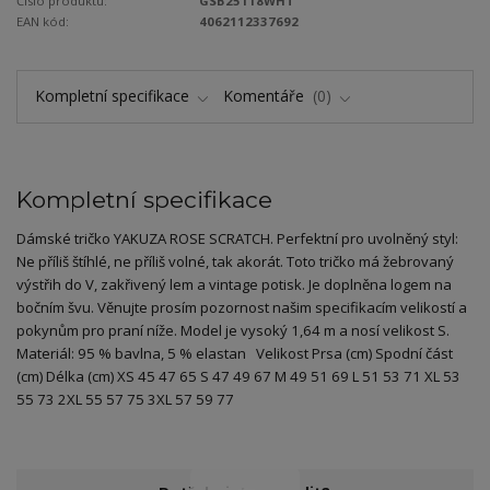
Číslo produktu:
GSB25118WHT
EAN kód:
4062112337692
Kompletní specifikace
Komentáře
0
Kompletní specifikace
Dámské tričko YAKUZA ROSE SCRATCH. Perfektní pro uvolněný styl:
Ne příliš štíhlé, ne příliš volné, tak akorát. Toto tričko má žebrovaný
výstřih do V, zakřivený lem a vintage potisk. Je doplněna logem na
bočním švu. Věnujte prosím pozornost našim specifikacím velikostí a
pokynům pro praní níže. Model je vysoký 1,64 m a nosí velikost S.
Materiál: 95 % bavlna, 5 % elastan Velikost Prsa (cm) Spodní část
(cm) Délka (cm) XS 45 47 65 S 47 49 67 M 49 51 69 L 51 53 71 XL 53
55 73 2XL 55 57 75 3XL 57 59 77