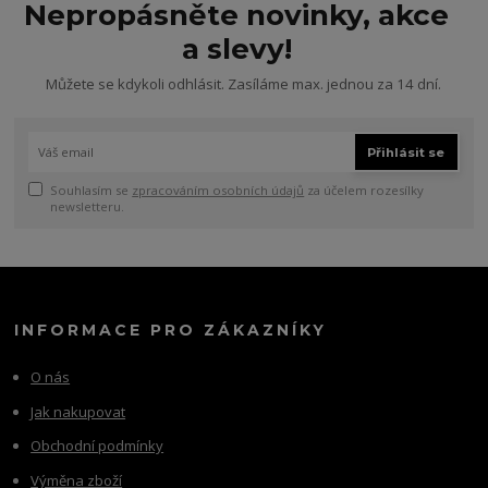
Nepropásněte novinky, akce
a slevy!
Můžete se kdykoli odhlásit. Zasíláme max. jednou za 14 dní.
Přihlásit se
Souhlasím se
zpracováním osobních údajů
za účelem rozesílky
newsletteru.
INFORMACE PRO ZÁKAZNÍKY
O nás
Jak nakupovat
Obchodní podmínky
Výměna zboží