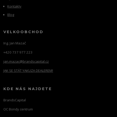
Kontakty
Blog
VELKOOBCHOD
Ing. Jan Mazač
+420 737 977 223
jan.mazac@brandscapital.cz
JAK SE STÁT YAKUZA DEALEREM!
KDE NÁS NAJDETE
BrandsCapital
OC Bondy centrum