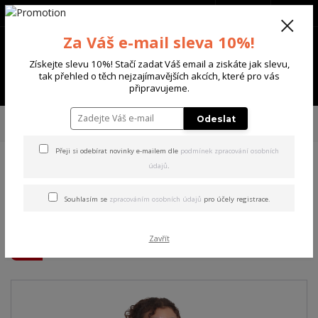
+420 702 136 620
(Po-Ne, 8-20 hod.)
CZK
0
Za Váš e-mail sleva 10%!
0 Kč
Získejte slevu 10%! Stačí zadat Váš email a ziskáte jak slevu,
tak přehled o těch nejzajímavějších akcích, které pro vás
Menu
připravujeme.
Úvod
DÁMSKÉ
TRIČKA & TÍLKA
Yakuza dámské tílko Rose Scratch
Odeslat
Curved V Neck T-Shirt white XL
Přeji si odebírat novinky e-mailem dle
podmínek zpracování osobních
údajů
.
Yakuza dámské tílko Rose
Scratch Curved V Neck T-
Souhlasím se
zpracováním osobních údajů
pro účely registrace.
Shirt white XL
Zavřít
Akce