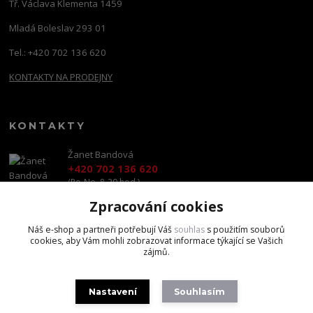
Tř. Václava Klementa 1459
Mladá Boleslav 293 01
Tel.: +420 702 136 620
KONTAKTY NA PRODEJNY
KONTAKTY
Žanet Bandová
+420 702 136 620
(Po-Ne, 8-20 hod.)
Zpracování cookies
shop@brandscapital.cz
Náš e-shop a partneři potřebují Váš
souhlas
s použitím souborů
cookies, aby Vám mohli zobrazovat informace týkající se Vašich
zájmů.
Nastavení
Souhlasím
Copyright 2020 BrandsCapital s.r.o.