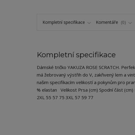
Kompletní specifikace
Komentáře
0
Kompletní specifikace
Dámské tričko YAKUZA ROSE SCRATCH. Perfektní pro
má žebrovaný výstřih do V, zakřivený lem a vin
našim specifikacím velikostí a pokynům pro praní
% elastan Velikost Prsa (cm) Spodní část (cm)
2XL 55 57 75 3XL 57 59 77