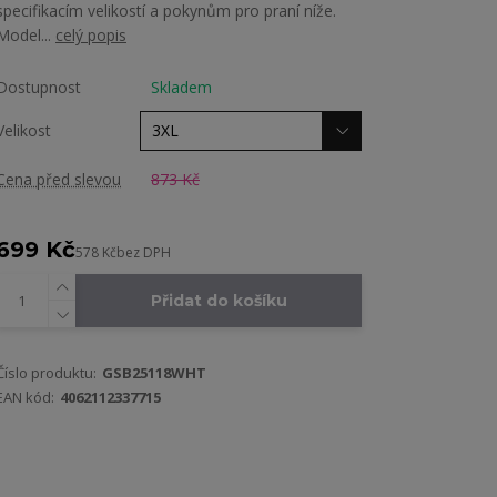
specifikacím velikostí a pokynům pro praní níže.
Model...
celý popis
Dostupnost
Skladem
Velikost
Cena před slevou
873 Kč
699 Kč
578 Kč
bez DPH
Přidat do košíku
Číslo produktu:
GSB25118WHT
EAN kód:
4062112337715