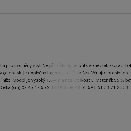
 uvolněný styl: Ne příliš štíhlé, ne příliš volné, tak akorát. Tot
tage potisk. Je doplněna logem na bočním švu. Věnujte prosím po
 níže. Model je vysoký 1,64 m a nosí velikost S. Materiál: 95 % ba
 Délka (cm) XS 45 47 65 S 47 49 67 M 49 51 69 L 51 53 71 XL 53 