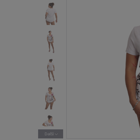
Další