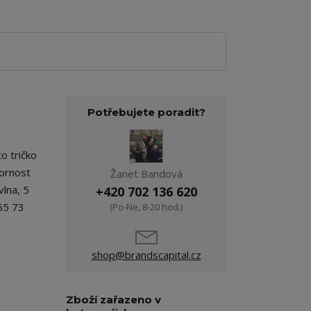
Potřebujete poradit?
o tričko
zornost
Žanet Bandová
vlna, 5
+420 702 136 620
55 73
(Po-Ne, 8-20 hod.)
shop@brandscapital.cz
Zboží zařazeno v