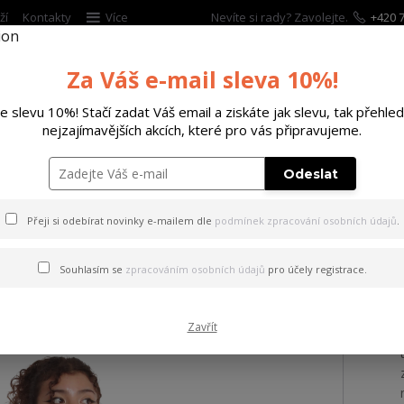
ží
Kontakty
Více
Nevíte si rady? Zavolejte.
+420 7
Za Váš e-mail sleva 10%!
Hleda
te slevu 10%! Stačí zadat Váš email a ziskáte jak slevu, tak přehled
nejzajímavějších akcích, které pro vás připravujeme.
ĚTSKÉ
DOPLŇKY
DÁRKOVÉ POUKAZY
Odeslat
 tílko Rose Scratch Curved V Neck T-Shirt white 3XL
Přeji si odebírat novinky e-mailem dle
podmínek zpracování osobních údajů
.
 Rose Scratch Curved V Neck 
Souhlasím se
zpracováním osobních údajů
pro účely registrace.
Zavřít