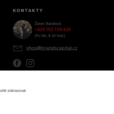
KONTAKTY
Žanet Bandová
+420 702 136 620
(Po-Ne, 8-20 hod.)
shop@brandscapital.cz
ohli zobrazovat