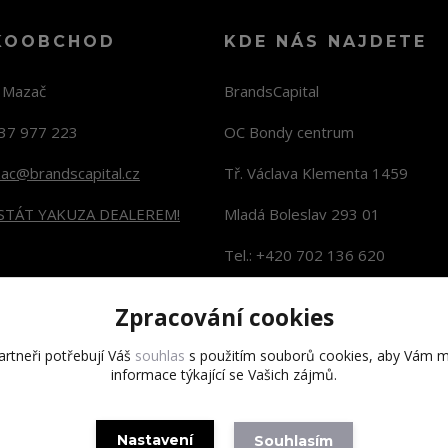
KOOBCHOD
KDE NÁS NAJDETE
n Mazač
BrandsCapital
37 977 223
OC Bondy centrum
zac@brandscapital.cz
Tř. Václava Klementa 1459
 STÁT YAKUZA DEALEREM!
Mladá Boleslav 293 01
Tel.: +420 702 136 620
KONTAKTY NA PRODEJNY
Zpracování cookies
rtneři potřebují Váš
souhlas
s použitím souborů cookies, aby Vám m
informace týkající se Vašich zájmů.
Copyright 2020 BrandsCapital s.r.o.
Nastavení
Souhlasím