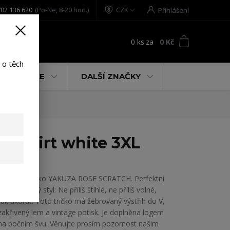
02 136 620
(Po-Ne, 8-20 hod.)
CZK
Přihlášení
0
ks
za
0 Kč
t
 o těch
% AKCE
DALŠÍ ZNAČKY
T-Shirt white 3XL
Dámské tričko YAKUZA ROSE SCRATCH. Perfektní
pro uvolněný styl: Ne příliš štíhlé, ne příliš volné,
tak akorát. Toto tričko má žebrovaný výstřih do V,
zakřivený lem a vintage potisk. Je doplněna logem
na bočním švu. Věnujte prosím pozornost našim