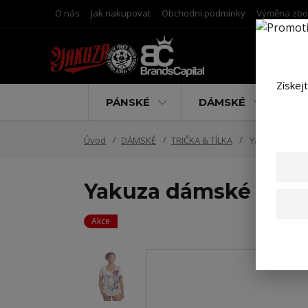
O nás
Jak nakupovat
Obchodní podmínky
Výměna zbo
Získej
PÁNSKÉ
DÁMSKÉ
D
Úvod
DÁMSKÉ
TRIČKA & TÍLKA
Yakuza dámské
Yakuza dámské tílko
Akce