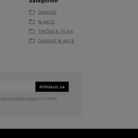
kategoriích
DÁMSKÉ
% AKCE
TRIČKA & TÍLKA
DÁMSKÉ % AKCE
Přihlásit se
ním osobních údajů
za účelem