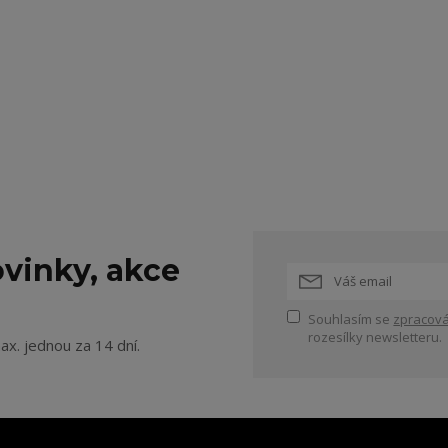
vinky, akce
Souhlasím se
zpracová
rozesílky newsletteru.
ax. jednou za 14 dní.