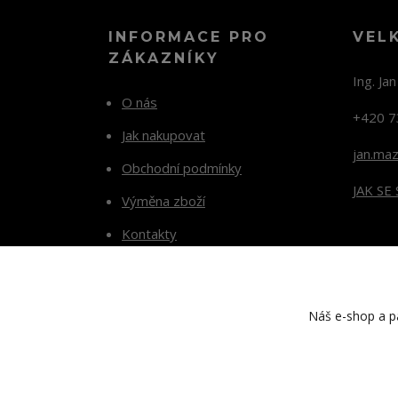
INFORMACE PRO
VEL
ZÁKAZNÍKY
Ing. Ja
O nás
+420 7
Jak nakupovat
jan.ma
Obchodní podmínky
JAK SE
Výměna zboží
Kontakty
Blog
Náš e-shop a pa