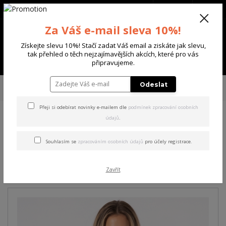
+420 702 136 620
(Po-Ne, 8-20 hod.)
CZK
0
Za Váš e-mail sleva 10%!
0 Kč
Získejte slevu 10%! Stačí zadat Váš email a ziskáte jak slevu,
tak přehled o těch nejzajímavějších akcích, které pro vás
Menu
připravujeme.
Úvod
DÁMSKÉ
TRIČKA & TÍLKA
Yakuza dámské tílko Rose Curved
Odeslat
Crew Neck Basic T-Shirt black S
Přeji si odebírat novinky e-mailem dle
podmínek zpracování osobních
údajů
.
Yakuza dámské tílko Rose
Curved Crew Neck Basic T-
Souhlasím se
zpracováním osobních údajů
pro účely registrace.
Shirt black S
Zavřít