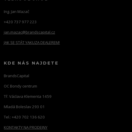
Ing. Jan Mazač
+420 737 977 223
jan.mazac@brandscapital.cz
JAK SE STÁT YAKUZA DEALEREM!
KDE NÁS NAJDETE
BrandsCapital
OC Bondy centrum
Tř. Václava Klementa 1459
Mladá Boleslav 293 01
Tel.: +420 702 136 620
KONTAKTY NA PRODEJNY