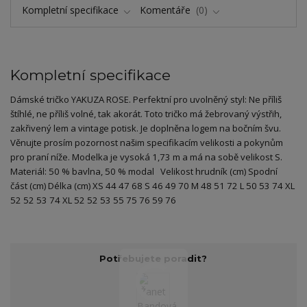
Kompletní specifikace
Komentáře
0
Kompletní specifikace
Dámské tričko YAKUZA ROSE. Perfektní pro uvolněný styl: Ne příliš
štíhlé, ne příliš volné, tak akorát. Toto tričko má žebrovaný výstřih,
zakřivený lem a vintage potisk. Je doplněna logem na bočním švu.
Věnujte prosím pozornost našim specifikacím velikosti a pokynům
pro praní níže. Modelka je vysoká 1,73 m a má na sobě velikost S.
Materiál: 50 % bavlna, 50 % modal Velikost hrudník (cm) Spodní
část (cm) Délka (cm) XS 44 47 68 S 46 49 70 M 48 51 72 L 50 53 74 XL
52 52 53 74 XL 52 52 53 55 75 76 59 76
Potřebujete poradit?