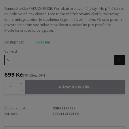
Dámské tričko YAKUZA ROSE. Perfektní pro uvolněný styl: Ne příliš štíhlé,
ne příliš volné, tak akorát. Toto tričko má žebrovaný výstřih, zakřivený
lem a vintage potisk. Je doplněna logem na bočním švu. Věnujte prosím
pozornost našim specifikacím velikosti a pokynům pro praní níže.
Modelka je vysok...
celý popis
Dostupnost
Skladem
Velikost
699 Kč
578 Kč
bez DPH
Přidat do košíku
Číslo produktu:
GSB28126BLK
EAN kód:
4062112369310