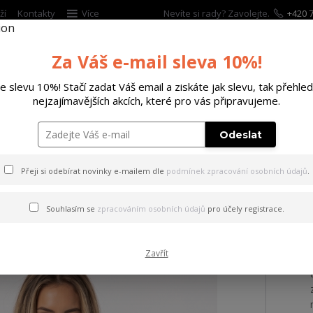
ží
Kontakty
Více
Nevíte si rady? Zavolejte.
+420 7
Za Váš e-mail sleva 10%!
Hleda
te slevu 10%! Stačí zadat Váš email a ziskáte jak slevu, tak přehled
nejzajímavějších akcích, které pro vás připravujeme.
ĚTSKÉ
DOPLŇKY
DÁRKOVÉ POUKAZY
Odeslat
 tílko Rose Curved Crew Neck Basic T-Shirt black 3XL
Přeji si odebírat novinky e-mailem dle
podmínek zpracování osobních údajů
.
 Rose Curved Crew Neck Basic
Souhlasím se
zpracováním osobních údajů
pro účely registrace.
Zavřít