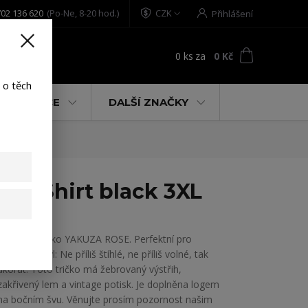
02 136 620
(Po-Ne, 8-20 hod.)
CZK
Přihlášení
0
ks
za
0 Kč
t
 o těch
% AKCE
DALŠÍ ZNAČKY
 T-Shirt black 3XL
Dámské tričko YAKUZA ROSE. Perfektní pro
uvolněný styl: Ne příliš štíhlé, ne příliš volné, tak
akorát. Toto tričko má žebrovaný výstřih,
zakřivený lem a vintage potisk. Je doplněna logem
na bočním švu. Věnujte prosím pozornost našim