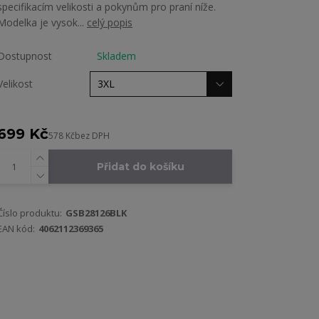
specifikacím velikosti a pokynům pro praní níže.
Modelka je vysok...
celý popis
Dostupnost
Skladem
Velikost
699 Kč
578 Kč
bez DPH
Přidat do košíku
Číslo produktu:
GSB28126BLK
EAN kód:
4062112369365