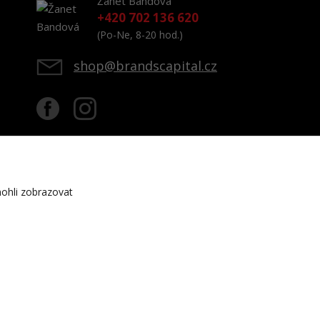
Žanet Bandová
+420 702 136 620
(Po-Ne, 8-20 hod.)
shop@brandscapital.cz
ohli zobrazovat