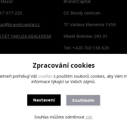
n Mazač
BrandsCapital
37 977 223
OC Bondy centrum
zac@brandscapital.cz
Tř. Václava Klementa 1459
 STÁT YAKUZA DEALEREM!
Mladá Boleslav 293 01
Tel.: +420 702 136 620
KONTAKTY NA PRODEJNY
Zpracování cookies
rtneři potřebují Váš
souhlas
s použitím souborů cookies, aby Vám m
informace týkající se Vašich zájmů.
Copyright 2020 BrandsCapital s.r.o.
Nastavení
Souhlasím
Souhlas můžete odmítnout
zde
.