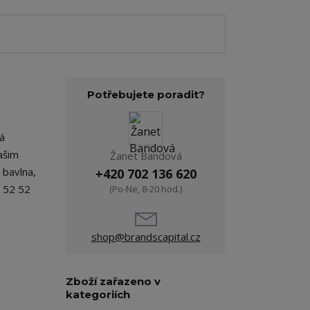
Potřebujete poradit?
má
ašim
Žanet Bandová
 bavlna,
+420 702 136 620
L 52 52
(Po-Ne, 8-20 hod.)
shop@brandscapital.cz
Zboží zařazeno v
kategoriích