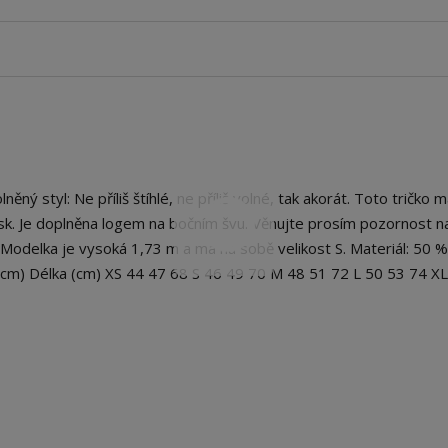
ý styl: Ne příliš štíhlé, ne příliš volné, tak akorát. Toto tričko 
isk. Je doplněna logem na bočním švu. Věnujte prosím pozornost n
. Modelka je vysoká 1,73 m a má na sobě velikost S. Materiál: 50 %
(cm) Délka (cm) XS 44 47 68 S 46 49 70 M 48 51 72 L 50 53 74 X