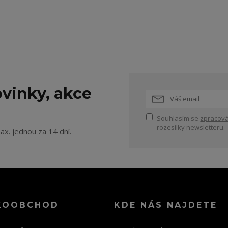
vinky, akce
Souhlasím se
zpracová
rozesílky newsletteru.
ax. jednou za 14 dní.
KOOBCHOD
KDE NÁS NAJDETE