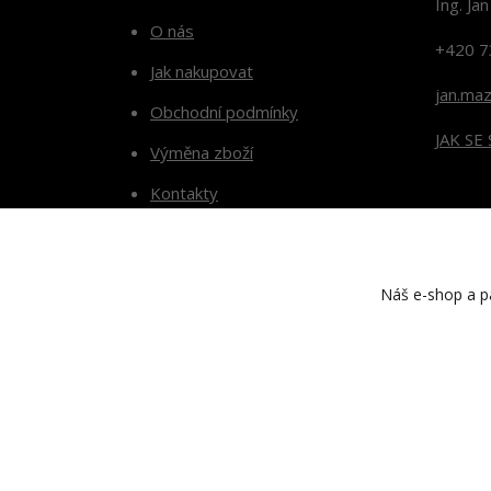
Ing. Ja
O nás
+420 7
Jak nakupovat
jan.ma
Obchodní podmínky
JAK SE
Výměna zboží
Kontakty
Blog
Náš e-shop a pa