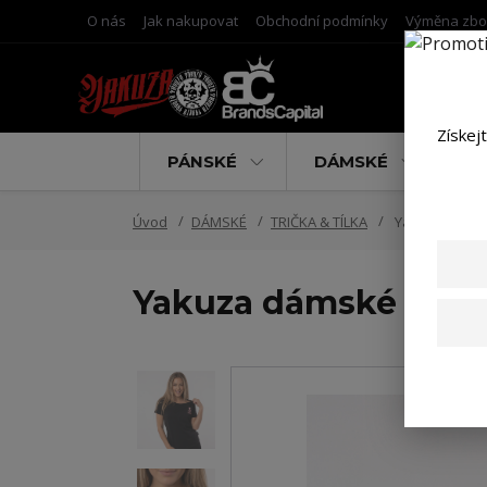
O nás
Jak nakupovat
Obchodní podmínky
Výměna zbo
Získej
PÁNSKÉ
DÁMSKÉ
D
Úvod
DÁMSKÉ
TRIČKA & TÍLKA
Yakuza dámské
Yakuza dámské tílko