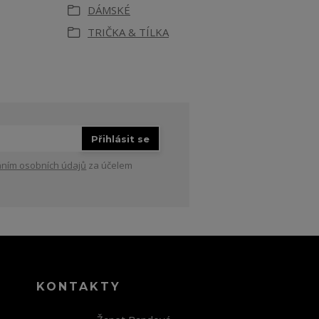
DÁMSKÉ
TRIČKA & TÍLKA
Přihlásit se
ním osobních údajů
za účelem
KONTAKTY