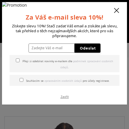
+420 702 136 620
(Po-Ne, 8-20 hod.)
CZK
0
Za Váš e-mail sleva 10%!
0 Kč
Získejte slevu 10%! Stačí zadat Váš email a ziskáte jak slevu,
tak přehled o těch nejzajímavějších akcích, které pro vás
Menu
připravujeme.
Úvod
DÁMSKÉ
TRIČKA & TÍLKA
Yakuza dámské tílko Respirator V03
Odeslat
Allover Curved Crew Neck T-Shirt black L
Přeji si odebírat novinky e-mailem dle
podmínek zpracování osobních
údajů
.
Yakuza dámské tílko
Respirator V03 Allover
Souhlasím se
zpracováním osobních údajů
pro účely registrace.
Curved Crew Neck T-Shirt
Zavřít
black L