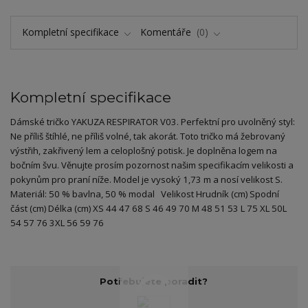
Kompletní specifikace
Komentáře
0
Kompletní specifikace
Dámské tričko YAKUZA RESPIRATOR V03. Perfektní pro uvolněný styl:
Ne příliš štíhlé, ne příliš volné, tak akorát. Toto tričko má žebrovaný
výstřih, zakřivený lem a celoplošný potisk. Je doplněna logem na
bočním švu. Věnujte prosím pozornost našim specifikacím velikosti a
pokynům pro praní níže. Model je vysoký 1,73 m a nosí velikost S.
Materiál: 50 % bavlna, 50 % modal Velikost Hrudník (cm) Spodní
část (cm) Délka (cm) XS 44 47 68 S 46 49 70 M 48 51 53 L 75 XL 50L
54 57 76 3XL 56 59 76
Potřebujete poradit?