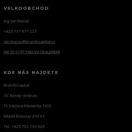
VELKOOBCHOD
Ing. Jan Mazač
+420 737 977 223
jan.mazac@brandscapital.cz
JAK SE STÁT YAKUZA DEALEREM!
KDE NÁS NAJDETE
BrandsCapital
OC Bondy centrum
Tř. Václava Klementa 1459
Mladá Boleslav 293 01
Tel.: +420 702 136 620