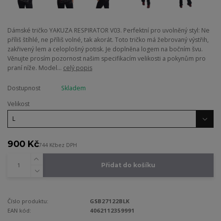
Dámské tričko YAKUZA RESPIRATOR V03. Perfektní pro uvolněný styl: Ne
příliš štíhlé, ne příliš volné, tak akorát. Toto tričko má žebrovaný výstřih,
zakřivený lem a celoplošný potisk. Je doplněna logem na bočním švu.
Věnujte prosím pozornost našim specifikacím velikosti a pokynům pro
praní níže. Model...
celý popis
Dostupnost
Skladem
Velikost
900 Kč
744 Kč
bez DPH
Přidat do košíku
Číslo produktu:
GSB27122BLK
EAN kód:
4062112359991