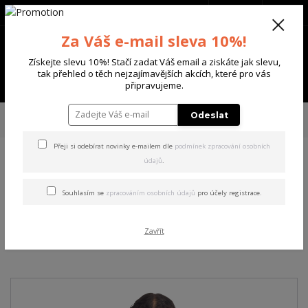
+420 702 136 620
(Po-Ne, 8-20 hod.)
CZK
0
Za Váš e-mail sleva 10%!
0 Kč
Získejte slevu 10%! Stačí zadat Váš email a ziskáte jak slevu,
tak přehled o těch nejzajímavějších akcích, které pro vás
Menu
připravujeme.
Úvod
DÁMSKÉ
TRIČKA & TÍLKA
Yakuza dámské tílko Respirator V03
Odeslat
Allover Curved Crew Neck T-Shirt black 2XL
Přeji si odebírat novinky e-mailem dle
podmínek zpracování osobních
údajů
.
Yakuza dámské tílko
Respirator V03 Allover
Souhlasím se
zpracováním osobních údajů
pro účely registrace.
Curved Crew Neck T-Shirt
Zavřít
black 2XL