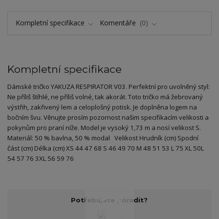
Kompletní specifikace
Komentáře
0
Kompletní specifikace
Dámské tričko YAKUZA RESPIRATOR V03. Perfektní pro uvolněný styl:
Ne příliš štíhlé, ne příliš volné, tak akorát. Toto tričko má žebrovaný
výstřih, zakřivený lem a celoplošný potisk. Je doplněna logem na
bočním švu. Věnujte prosím pozornost našim specifikacím velikosti a
pokynům pro praní níže. Model je vysoký 1,73 m a nosí velikost S.
Materiál: 50 % bavlna, 50 % modal Velikost Hrudník (cm) Spodní
část (cm) Délka (cm) XS 44 47 68 S 46 49 70 M 48 51 53 L 75 XL 50L
54 57 76 3XL 56 59 76
Potřebujete poradit?