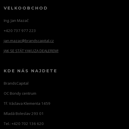
VELKOOBCHOD
Ing. Jan Mazač
+420 737 977 223
jan.mazac@brandscapital.cz
JAK SE STÁT YAKUZA DEALEREM!
KDE NÁS NAJDETE
BrandsCapital
OC Bondy centrum
Tř. Václava Klementa 1459
Mladá Boleslav 293 01
Tel.: +420 702 136 620