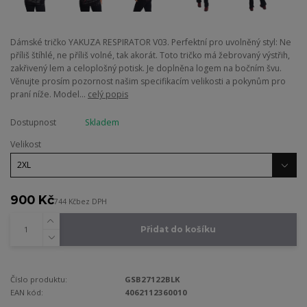
Dámské tričko YAKUZA RESPIRATOR V03. Perfektní pro uvolněný styl: Ne
příliš štíhlé, ne příliš volné, tak akorát. Toto tričko má žebrovaný výstřih,
zakřivený lem a celoplošný potisk. Je doplněna logem na bočním švu.
Věnujte prosím pozornost našim specifikacím velikosti a pokynům pro
praní níže. Model...
celý popis
Dostupnost
Skladem
Velikost
900 Kč
744 Kč
bez DPH
Přidat do košíku
Číslo produktu:
GSB27122BLK
EAN kód:
4062112360010