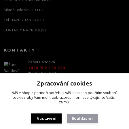
Mladá Boleslav 293 01
Tel.: +420 702 136 620
KONTAKTY NA PRODEJNY
KONTAKTY
Žanet Bandová
+420 702 136 620
(Po-Ne, 8-20 hod.)
Zpracování cookies
shop@brandscapital.cz
Náš e-shop a partneři potřebují Váš
souhlas
s použitím souborů
cookies, aby Vám mohli zobrazovat informace týkající se Vašich
zájmů.
Nastavení
Souhlasím
Copyright 2020 BrandsCapital s.r.o.