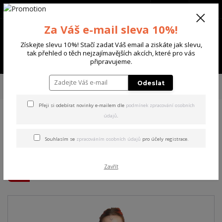
+420 702 136 620
(Po-Ne, 8-20 hod.)
CZK
0
Za Váš e-mail sleva 10%!
0 Kč
Získejte slevu 10%! Stačí zadat Váš email a ziskáte jak slevu,
tak přehled o těch nejzajímavějších akcích, které pro vás
Menu
připravujeme.
Úvod
DÁMSKÉ
TRIČKA & TÍLKA
Yakuza dámské tílko Problems
Odeslat
Curved Crew Neck T-Shirt
Přeji si odebírat novinky e-mailem dle
podmínek zpracování osobních
údajů
.
Yakuza dámské tílko
Problems Curved Crew Neck
Souhlasím se
zpracováním osobních údajů
pro účely registrace.
T-Shirt
Zavřít
Akce