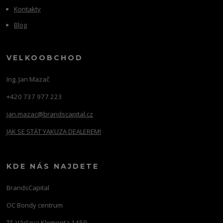
Kontakty
Blog
VELKOOBCHOD
Ing. Jan Mazač
+420 737 977 223
jan.mazac@brandscapital.cz
JAK SE STÁT YAKUZA DEALEREM!
KDE NÁS NAJDETE
BrandsCapital
OC Bondy centrum
Tř. Václava Klementa 1459