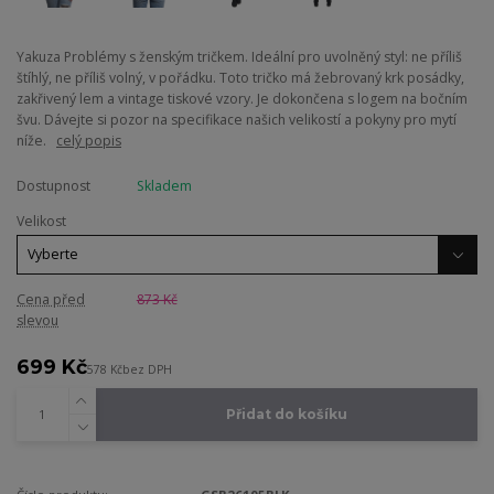
Yakuza Problémy s ženským tričkem. Ideální pro uvolněný styl: ne příliš
štíhlý, ne příliš volný, v pořádku. Toto tričko má žebrovaný krk posádky,
zakřivený lem a vintage tiskové vzory. Je dokončena s logem na bočním
švu. Dávejte si pozor na specifikace našich velikostí a pokyny pro mytí
níže.
celý popis
Dostupnost
Skladem
Velikost
Cena před
873 Kč
slevou
699 Kč
578 Kč
bez DPH
Přidat do košíku