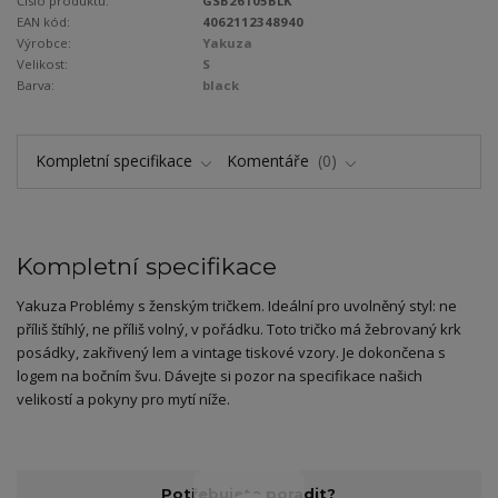
Číslo produktu:
GSB26105BLK
EAN kód:
4062112348940
Výrobce:
Yakuza
Velikost:
S
Barva:
black
Kompletní specifikace
Komentáře
0
Kompletní specifikace
Yakuza Problémy s ženským tričkem. Ideální pro uvolněný styl: ne
příliš štíhlý, ne příliš volný, v pořádku. Toto tričko má žebrovaný krk
posádky, zakřivený lem a vintage tiskové vzory. Je dokončena s
logem na bočním švu. Dávejte si pozor na specifikace našich
velikostí a pokyny pro mytí níže.
Potřebujete poradit?