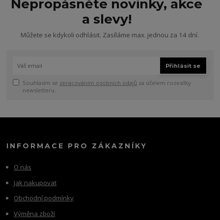
Nepropásněte novinky, akce
a slevy!
Můžete se kdykoli odhlásit. Zasíláme max. jednou za 14 dní.
Přihlásit se
Souhlasím se
zpracováním osobních údajů
za účelem rozesílky
newsletteru.
INFORMACE PRO ZÁKAZNÍKY
O nás
Jak nakupovat
Obchodní podmínky
Výměna zboží