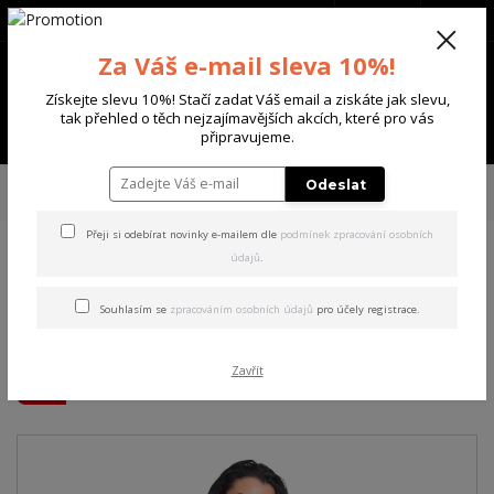
+420 702 136 620
(Po-Ne, 8-20 hod.)
CZK
0
Za Váš e-mail sleva 10%!
0 Kč
Získejte slevu 10%! Stačí zadat Váš email a ziskáte jak slevu,
tak přehled o těch nejzajímavějších akcích, které pro vás
Menu
připravujeme.
Úvod
DÁMSKÉ
TRIČKA & TÍLKA
Yakuza dámské tílko PNX Curved
Odeslat
Crew Neck T-Shirt white/pink XS
Přeji si odebírat novinky e-mailem dle
podmínek zpracování osobních
údajů
.
Yakuza dámské tílko PNX
Curved Crew Neck T-Shirt
Souhlasím se
zpracováním osobních údajů
pro účely registrace.
white/pink XS
Zavřít
Akce