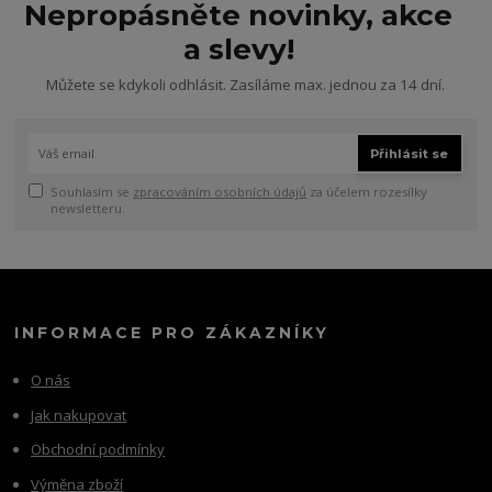
Nepropásněte novinky, akce
a slevy!
Můžete se kdykoli odhlásit. Zasíláme max. jednou za 14 dní.
Přihlásit se
Souhlasím se
zpracováním osobních údajů
za účelem rozesílky
newsletteru.
INFORMACE PRO ZÁKAZNÍKY
O nás
Jak nakupovat
Obchodní podmínky
Výměna zboží