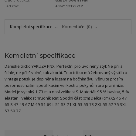
Číslo produktu:
GSB24130WHTPIN
EAN kód:
4062112325712
Kompletní specifikace
Komentáře
0
Kompletní specifikace
Dámské tričko YAKUZA PNX. Perfektní pro uvolněný styl: Ne příliš
štíhlé, ne příliš volné, tak akorát. Toto tričko má žebrovaný výstřih a
vintage potisk. Je doplněna logem na bočním švu. Věnujte prosím
pozornost našim specifikacím velikosti a pokynům pro praní níže.
Model je vysoký 1,73 m a nosí velikost S. Materiál: 95 % bavlna, 5 %
elastan Velikost hrudník (cm) Spodní část (cm) Délka (cm) XS 45 47
65 S 47 49 67 M 49 51 69 L 51 53 71 XL 53 55 73 2XL 55 57 75 3XL
57 59 77