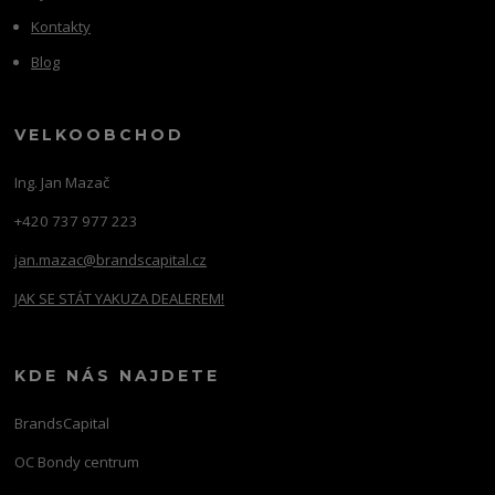
Kontakty
Blog
VELKOOBCHOD
Ing. Jan Mazač
+420 737 977 223
jan.mazac@brandscapital.cz
JAK SE STÁT YAKUZA DEALEREM!
KDE NÁS NAJDETE
BrandsCapital
OC Bondy centrum