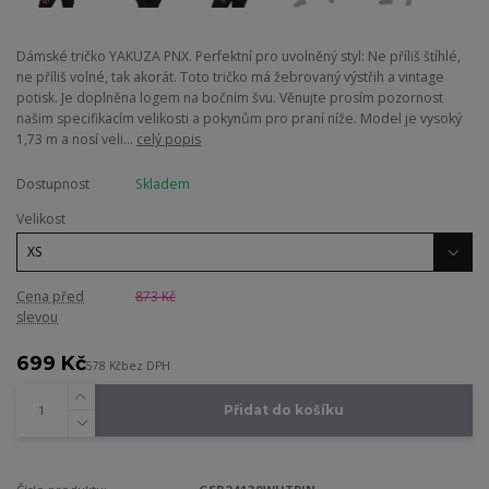
Dámské tričko YAKUZA PNX. Perfektní pro uvolněný styl: Ne příliš štíhlé,
ne příliš volné, tak akorát. Toto tričko má žebrovaný výstřih a vintage
potisk. Je doplněna logem na bočním švu. Věnujte prosím pozornost
našim specifikacím velikosti a pokynům pro praní níže. Model je vysoký
1,73 m a nosí veli...
celý popis
Dostupnost
Skladem
Velikost
Cena před
873 Kč
slevou
699 Kč
578 Kč
bez DPH
Přidat do košíku