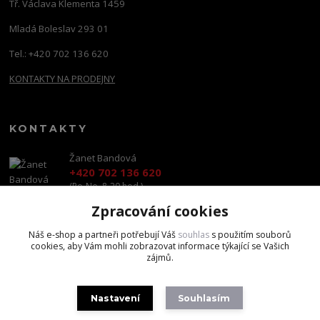
Tř. Václava Klementa 1459
Mladá Boleslav 293 01
Tel.: +420 702 136 620
KONTAKTY NA PRODEJNY
KONTAKTY
Žanet Bandová
+420 702 136 620
(Po-Ne, 8-20 hod.)
Zpracování cookies
shop@brandscapital.cz
Náš e-shop a partneři potřebují Váš
souhlas
s použitím souborů
cookies, aby Vám mohli zobrazovat informace týkající se Vašich
zájmů.
Nastavení
Souhlasím
Copyright 2020 BrandsCapital s.r.o.